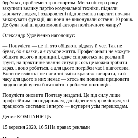
бур’янах, проблеми з транспортом. Ми за півтора року
закупили велику партію комунальної техніки, підняли
зарплату людям, і оздоровлені підприємства нарешті почали
виконувати функції, які вони не виконували останні 10 років.
Де були тоді ці красномовні актори політичного жанру?
Олександр Удовіченко наголошує:
— Популісти — це ті, хто обіцяють відразу й усе. Так не
буває, бо є казки, а є суворе життя. Професіонали не можуть
обіцяти всього в принципі, адже спираються на реальний
ґрунт, на практичне знання ситуації: ось це можна зробити
зараз, і воно робиться, а для цього потрібен час і підготовка.
Вони не вміють і не повинні вміти красиво говорити, та й
часу для цього в них немає — хтось же повинен працювати,
щодня вирішуючи багатолітні проблеми полтавців.
Популісти оновити Полтаву нездатні. Це під силу лише
професійним господарникам, досвідченим управлінцям, які
працюють системно і вперто — всупереч усім перешкодам.
Денис КОМПАНІЄЦЬ
15 вересня 2020, 16:51
На правах реклами