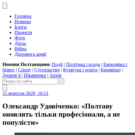
Головна
Новини
Блоги
Проекти
Фото
Досьє
Війна
Допомога армії
Новини Полтавщини:
Події
|
Політика і влада
|
Економіка і
бізнес
|
Спорт
|
Суспільство
|
Культура і освіта
|
Кримінал
|
Здоров’я
|
Цікавинки
|
Архів
15 вересня 2020, 16:51
Олександр Удовіченко: «Полтаву
оновлять тільки професіонали, а не
популісти»