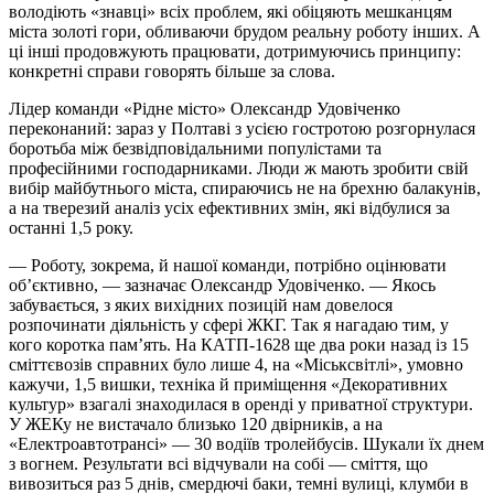
володіють «знавці» всіх проблем, які обіцяють мешканцям
міста золоті гори, обливаючи брудом реальну роботу інших. А
ці інші продовжують працювати, дотримуючись принципу:
конкретні справи говорять більше за слова.
Лідер команди «Рідне місто» Олександр Удовіченко
переконаний: зараз у Полтаві з усією гостротою розгорнулася
боротьба між безвідповідальними популістами та
професійними господарниками. Люди ж мають зробити свій
вибір майбутнього міста, спираючись не на брехню балакунів,
а на тверезий аналіз усіх ефективних змін, які відбулися за
останні 1,5 року.
— Роботу, зокрема, й нашої команди, потрібно оцінювати
об’єктивно, — зазначає Олександр Удовіченко. — Якось
забувається, з яких вихідних позицій нам довелося
розпочинати діяльність у сфері ЖКГ. Так я нагадаю тим, у
кого коротка пам’ять. На КАТП-1628 ще два роки назад із 15
сміттєвозів справних було лише 4, на «Міськсвітлі», умовно
кажучи, 1,5 вишки, техніка й приміщення «Декоративних
культур» взагалі знаходилася в оренді у приватної структури.
У ЖЕКу не вистачало близько 120 двірників, а на
«Електроавтотрансі» — 30 водіїв тролейбусів. Шукали їх днем
з вогнем. Результати всі відчували на собі — сміття, що
вивозиться раз 5 днів, смердючі баки, темні вулиці, клумби в