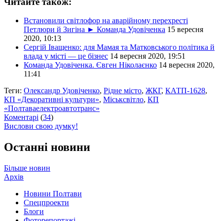
Читайте також:
Встановили світлофор на аварійному перехресті
Петлюри й Зигіна ► Команда Удовіченка
15 вересня
2020, 10:13
Сергій Іващенко: для Мамая та Матковського політика й
влада у місті — це бізнес
14 вересня 2020, 19:51
Команда Удовіченка. Євген Ніколаєнко
14 вересня 2020,
11:41
Теги:
Олександр Удовіченко
,
Рідне місто
,
ЖКГ
,
КАТП-1628
,
КП «Декоративні культури»
,
Міськсвітло
,
КП
«Полтаваелектроавтотранс»
Коментарі
(
34
)
Вислови свою думку!
Останні новини
Більше новин
Архів
Новини Полтави
Спецпроекти
Блоги
Фоторепортажі