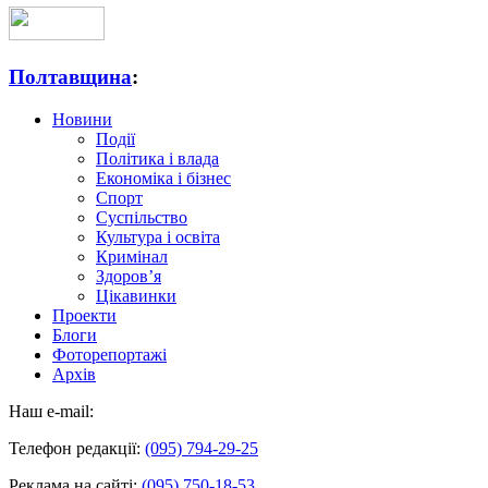
Полтавщина
:
Новини
Події
Політика і влада
Економіка і бізнес
Спорт
Суспільство
Культура і освіта
Кримінал
Здоров’я
Цікавинки
Проекти
Блоги
Фоторепортажі
Архів
Наш e-mail:
Телефон редакції:
(095) 794-29-25
Реклама на сайті:
(095) 750-18-53