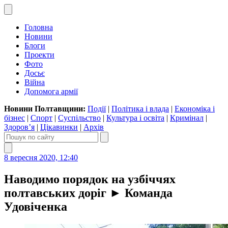
Головна
Новини
Блоги
Проекти
Фото
Досьє
Війна
Допомога армії
Новини Полтавщини:
Події
|
Політика і влада
|
Економіка і
бізнес
|
Спорт
|
Суспільство
|
Культура і освіта
|
Кримінал
|
Здоров’я
|
Цікавинки
|
Архів
8 вересня 2020, 12:40
Наводимо порядок на узбіччях
полтавських доріг ► Команда
Удовіченка