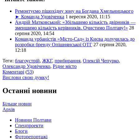
Ремонтуємо пішохідну зону на Богдана Хмельницького
► Команда Удовіченка
1 вересня 2020, 11:15
Андрій Матковський: «Збільшимо кількість двірників —
зменшимо кількість керівників. Очистимо Полтаву!»
28
серпня 2020, 14:54
Команда урбаністів «Місто-Сад» із Києва долучилась до
розробки бренду Опішнянської ОТГ
27 серпня 2020,
12:18
Теги:
благоустрій
,
ЖКГ
,
прибирання
,
Олексій Чепурко
,
Олександр Удовіченко
,
Рідне місто
Коментарі
(
53
)
Вислови свою думку!
Останні новини
Більше новин
Архів
Новини Полтави
Спецпроекти
Блоги
Фоторепортажі