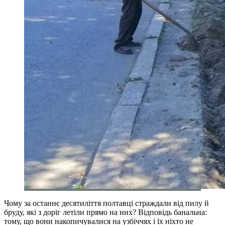
Чому за останнє десятиліття полтавці страждали від пилу й
бруду, які з доріг летіли прямо на них? Відповідь банальна:
тому, що вони накопичувалися на узбіччях і їх ніхто не