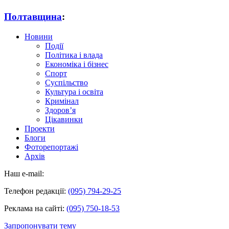
Полтавщина
:
Новини
Події
Політика і влада
Економіка і бізнес
Спорт
Суспільство
Культура і освіта
Кримінал
Здоров’я
Цікавинки
Проекти
Блоги
Фоторепортажі
Архів
Наш e-mail:
Телефон редакції:
(095) 794-29-25
Реклама на сайті:
(095) 750-18-53
Запропонувати тему