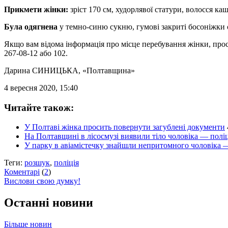
Прикмети жінки:
зріст 170 см, худорлявої статури, волосся ка
Була одягнена
у темно-синю сукню, гумові закриті босоніжки с
Якщо вам відома інформація про місце перебування жінки, просим
267-08-12 або 102.
Дарина СИНИЦЬКА
, «Полтавщина»
4 вересня 2020, 15:40
Читайте також:
У Полтаві жінка просить повернути загублені документи
На Полтавщині в лісосмузі виявили тіло чоловіка — полі
У парку в авіамістечку знайшли непритомного чоловіка 
Теги:
розшук
,
поліція
Коментарі
(
2
)
Вислови свою думку!
Останні новини
Більше новин