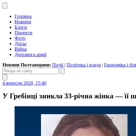
Головна
Новини
Блоги
Проекти
Фото
Досьє
Війна
Допомога армії
Новини Полтавщини:
Події
|
Політика і влада
|
Економіка і біз
4 вересня 2020, 15:40
У Гребінці зникла 33-річна жінка — її