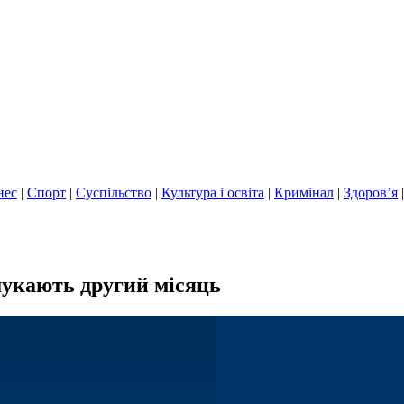
нес
|
Спорт
|
Суспільство
|
Культура і освіта
|
Кримінал
|
Здоров’я
 шукають другий місяць