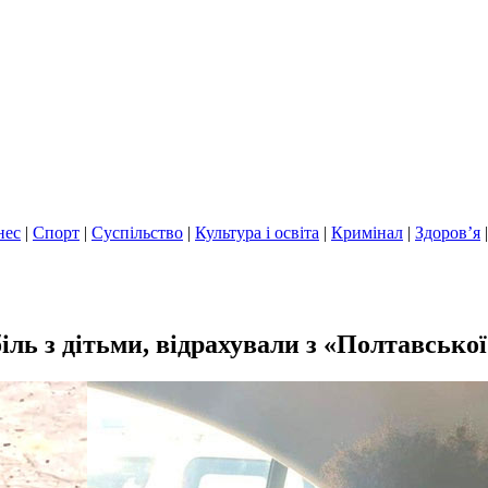
нес
|
Спорт
|
Суспільство
|
Культура і освіта
|
Кримінал
|
Здоров’я
іль з дітьми, відрахували з «Полтавської