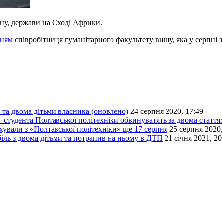
ну, держави на Сході Африки.
нням
співробітниця гуманітарного факультету вишу, яка у серпні 
 та двома дітьми власника (оновлено)
24 серпня 2020, 17:49
 студента Полтавської політехніки обвинуватять за двома статт
ахували з «Полтавської політехніки» ще 17 серпня
25 серпня 2020,
біль з двома дітьми та потрапив на ньому в ДТП
21 січня 2021, 20