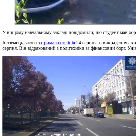
У вищому навчальному закладі повідомили, що студент мав борг
Іноземець, якого
затримала поліція
24 серпня за викрадення авт
серпня. Він відрахований з політехніки за фінансовий борг. Ун