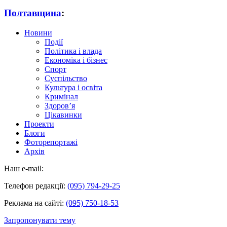
Полтавщина
:
Новини
Події
Політика і влада
Економіка і бізнес
Спорт
Суспільство
Культура і освіта
Кримінал
Здоров’я
Цікавинки
Проекти
Блоги
Фоторепортажі
Архів
Наш e-mail:
Телефон редакції:
(095) 794-29-25
Реклама на сайті:
(095) 750-18-53
Запропонувати тему