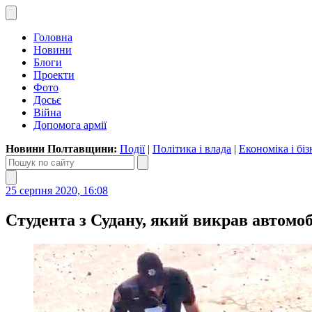
Головна
Новини
Блоги
Проекти
Фото
Досьє
Війна
Допомога армії
Новини Полтавщини:
Події
|
Політика і влада
|
Економіка і біз
25 серпня 2020, 16:08
Студента з Судану, який викрав автомоб