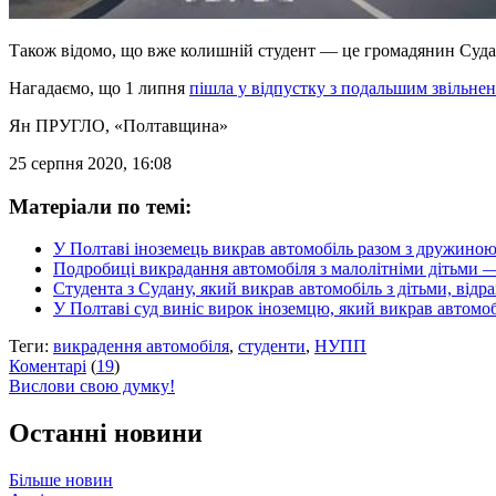
Також відомо, що вже колишній студент — це громадянин Суда
Нагадаємо, що 1 липня
пішла у відпустку з подальшим звільне
Ян ПРУГЛО
, «Полтавщина»
25 серпня 2020, 16:08
Матеріали по темі:
У Полтаві іноземець викрав автомобіль разом з дружиною
Подробиці викрадання автомобіля з малолітніми дітьми —
Студента з Судану, який викрав автомобіль з дітьми, відр
У Полтаві суд виніс вирок іноземцю, який викрав автомо
Теги:
викрадення автомобіля
,
студенти
,
НУПП
Коментарі
(
19
)
Вислови свою думку!
Останні новини
Більше новин