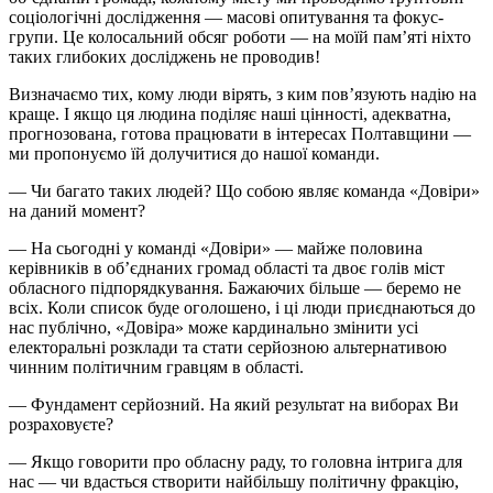
соціологічні дослідження — масові опитування та фокус-
групи. Це колосальний обсяг роботи — на моїй пам’яті ніхто
таких глибоких досліджень не проводив!
Визначаємо тих, кому люди вірять, з ким пов’язують надію на
краще. І якщо ця людина поділяє наші цінності, адекватна,
прогнозована, готова працювати в інтересах Полтавщини —
ми пропонуємо їй долучитися до нашої команди.
— Чи багато таких людей? Що собою являє команда «Довіри»
на даний момент?
— На сьогодні у команді «Довіри» — майже половина
керівників в об’єднаних громад області та двоє голів міст
обласного підпорядкування. Бажаючих більше — беремо не
всіх. Коли список буде оголошено, і ці люди приєднаються до
нас публічно, «Довіра» може кардинально змінити усі
електоральні розклади та стати серйозною альтернативою
чинним політичним гравцям в області.
— Фундамент серйозний. На який результат на виборах Ви
розраховуєте?
— Якщо говорити про обласну раду, то головна інтрига для
нас — чи вдасться створити найбільшу політичну фракцію,