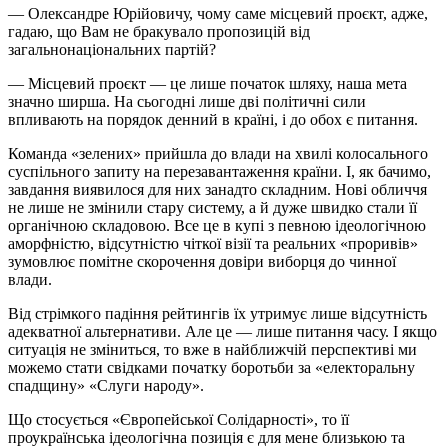
— Олександре Юрійовичу, чому саме місцевий проєкт, адже,
гадаю, що Вам не бракувало пропозицій від
загальнонаціональних партій?
— Місцевий проєкт — це лише початок шляху, наша мета
значно ширша. На сьогодні лише дві політичні сили
впливають на порядок денний в країні, і до обох є питання.
Команда «зелених» прийшла до влади на хвилі колосального
суспільного запиту на перезавантаження країни. І, як бачимо,
завдання виявилося для них занадто складним. Нові обличчя
не лише не змінили стару систему, а й дуже швидко стали її
органічною складовою. Все це в купі з певною ідеологічною
аморфністю, відсутністю чіткої візії та реальних «проривів»
зумовлює помітне скорочення довіри виборця до чинної
влади.
Від стрімкого падіння рейтингів їх утримує лише відсутність
адекватної альтернативи. Але це — лише питання часу. І якщо
ситуація не зміниться, то вже в найближчій перспективі ми
можемо стати свідками початку боротьби за «електоральну
спадщину» «Слуги народу».
Що стосується «Європейської Солідарності», то її
проукраїнська ідеологічна позиція є для мене близькою та