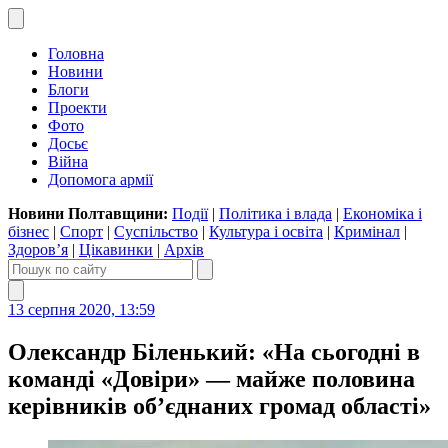
Головна
Новини
Блоги
Проекти
Фото
Досьє
Війна
Допомога армії
Новини Полтавщини:
Події
|
Політика і влада
|
Економіка і
бізнес
|
Спорт
|
Суспільство
|
Культура і освіта
|
Кримінал
|
Здоров’я
|
Цікавинки
|
Архів
13 серпня 2020, 13:59
Олександр Біленький: «На сьогодні в
команді «Довіри» — майже половина
керівників об’єднаних громад області»