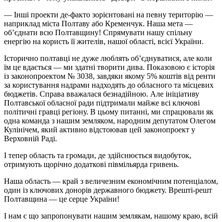
— Інші проекти де-факто зорієнтовані на певну територію —
наприклад міста Полтаву або Кременчук. Наша мета —
об’єднати всю Полтавщину! Спрямувати нашу спільну
енергію на користь її жителів, нашої області, всієї України.
Історично полтавці не дуже люблять об’єднуватися, але коли
їм це вдається — ми здатні творити дива. Показовою є історія
із законопроектом № 3038, завдяки якому 5% коштів від ренти
за користування надрами надходять до обласного та місцевих
бюджетів. Справа вважалася безнадійною. Але ініціативу
Полтавської обласної ради підтримали майже всі ключові
політичні гравці регіону. В цьому питанні, ми спрацювали як
одна команда з нашим земляком, народним депутатом Олегом
Кулінічем, який активно відстоював цей законопроект у
Верховній Раді.
І тепер область та громади, де здійснюється видобуток,
отримують щорічно додаткові півмільярда гривень.
Наша область — край з величезним економічним потенціалом,
один із ключових донорів державного бюджету. Врешті-решт
Полтавщина — це серце України!
І нам є що запропонувати нашим землякам, нашому краю, всій