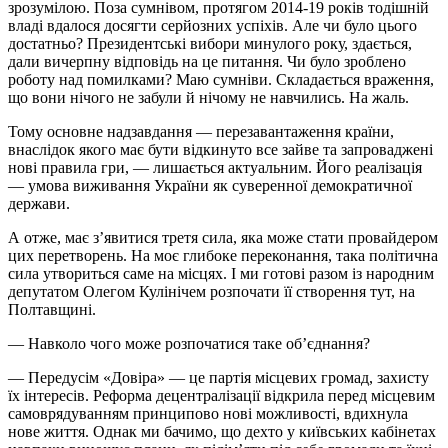
зрозумілою. Поза сумнівом, протягом 2014-19 років тодішній
владі вдалося досягти серйозних успіхів. Але чи було цього
достатньо? Президентські вибори минулого року, здається,
дали вичерпну відповідь на це питання. Чи було зроблено
роботу над помилками? Маю сумніви. Складається враження,
що вони нічого не забули й нічому не навчились. На жаль.
Тому основне надзавдання — перезавантаження країни,
внаслідок якого має бути відкинуто все зайве та запроваджені
нові правила гри, — лишається актуальним. Його реалізація
— умова виживання України як суверенної демократичної
держави.
А отже, має з’явитися третя сила, яка може стати провайдером
цих перетворень. На моє глибоке переконання, така політична
сила утвориться саме на місцях. І ми готові разом із народним
депутатом Олегом Кулінічем розпочати її створення тут, на
Полтавщині.
— Навколо чого може розпочатися таке об’єднання?
— Передусім «Довіра» — це партія місцевих громад, захисту
їх інтересів. Реформа децентралізації відкрила перед місцевим
самоврядуванням принципово нові можливості, вдихнула
нове життя. Однак ми бачимо, що дехто у київських кабінетах