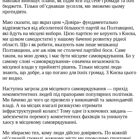
навпаки виношує плани, як підім’яти під себе громади та їхні
бюджети. Тільки об’єднавши зусилля, ми зможемо цьому
протидіяти.
Маю сказати, що якраз цим «Довіра» фундаментально
відрізняється від абсолютної більшості партій на Полтавщині,
які йдуть на місцеві вибори. Цією партією не керують з Києва,
ми цілком самодостатні у нашому баченні розвитку рідної
області. Що і як робити, вказують нам лише мешканці
Полтавщини, але аж ніяк не столичні партійні боси. Саме
таким, на мою думку, і має бути місцеве самоврядування. Бо у
самому слові «самоврядування» означена незалежність
місцевої влади у прийнятті рішень. Тільки місцеві люди
знають, що добре, а що погано для їхніх громад. З Києва цього
не видно.
Наступна загроза для місцевого самоврядування — прихід
некомпетентних людей під прапорами популярних політиків.
Ми бачимо до чого це призвело у виконавчій та законодавчій
владі. А на місцях взагалі ризикуємо отримати
інфраструктурний колапс! Тому одне із ключових завдань —
забезпечити перемогу компетентних фахівців та уникнути
хаосу в місцевому самоврядуванні.
Ми збираємо тих, кому люди дійсно довіряють. По кожній
об’єднаній громаді, кожному місту ми проводимо ґрунтовні