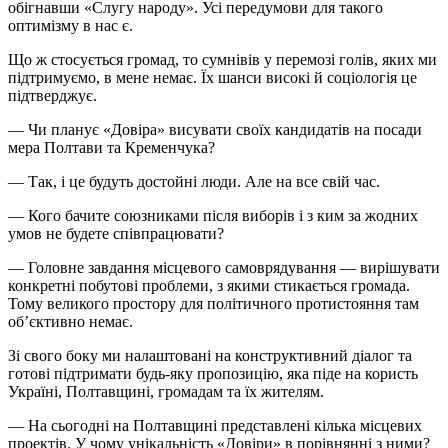
обігнавши «Слугу народу». Усі передумови для такого
оптимізму в нас є.
Що ж стосується громад, то сумнівів у перемозі голів, яких ми
підтримуємо, в мене немає. Їх шанси високі й соціологія це
підтверджує.
— Чи планує «Довіра» висувати своїх кандидатів на посади
мера Полтави та Кременчука?
— Так, і це будуть достойні люди. Але на все свій час.
— Кого бачите союзниками після виборів і з ким за жодних
умов не будете співпрацювати?
— Головне завдання місцевого самоврядування — вирішувати
конкретні побутові проблеми, з якими стикається громада.
Тому великого простору для політичного протистояння там
об’єктивно немає.
Зі свого боку ми налаштовані на конструктивний діалог та
готові підтримати будь-яку пропозицію, яка піде на користь
Україні, Полтавщині, громадам та їх жителям.
— На сьогодні на Полтавщині представлені кілька місцевих
проектів. У чому унікальність «Довіри» в порівнянні з ними?