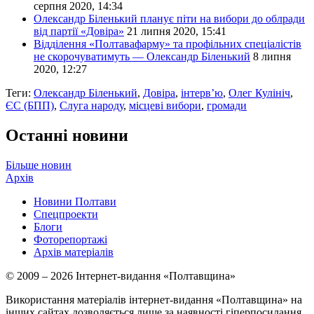
серпня 2020, 14:34
Олександр Біленький планує піти на вибори до облради
від партії «Довіра»
21 липня 2020, 15:41
Відділення «Полтавафарму» та профільних спеціалістів
не скорочуватимуть — Олександр Біленький
8 липня
2020, 12:27
Теги:
Олександр Біленький
,
Довіра
,
інтерв’ю
,
Олег Кулініч
,
ЄС (БПП)
,
Слуга народу
,
місцеві вибори
,
громади
Останні новини
Більше новин
Архів
Новини Полтави
Спецпроекти
Блоги
Фоторепортажі
Архів матеріалів
© 2009 – 2026 Інтернет-видання «Полтавщина»
Використання матеріалів інтернет-видання «Полтавщина» на
інших сайтах дозволяється лише за наявності гіперпосилання