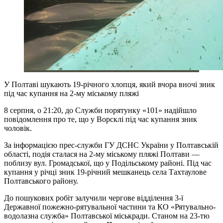
У Полтаві шукають 19-річного хлопця, який вчора вночі зник
під час купання на 2-му міському пляжі
8 серпня, о 21:20, до Служби порятунку «101» надійшло
повідомлення про те, що у Ворсклі під час купання зник
чоловік.
За інформацією прес-служби ГУ ДСНС України у Полтавській
області, подія сталася на 2-му міському пляжі Полтави —
поблизу вул. Громадської, що у Подільському районі. Під час
купання у річці зник 19-річний мешканець села Тахтаулове
Полтавського району.
До пошукових робіт залучили чергове відділення 3-ї
Державної пожежно-рятувальної частини та КО «Рятувально-
водолазна служба» Полтавської міськради. Станом на 23-тю