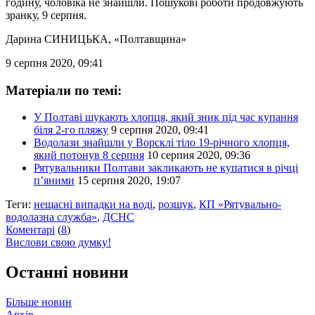
годину, чоловіка не знайшли. Пошукові роботи продовжують
зранку, 9 серпня.
Дарина СИНИЦЬКА
, «Полтавщина»
9 серпня 2020, 09:41
Матеріали по темі:
У Полтаві шукають хлопця, який зник під час купання
біля 2-го пляжу
9 серпня 2020, 09:41
Водолази знайшли у Ворсклі тіло 19-річного хлопця,
який потонув 8 серпня
10 серпня 2020, 09:36
Рятувальники Полтави закликають не купатися в річці
п’яними
15 серпня 2020, 19:07
Теги:
нещасні випадки на воді
,
розшук
,
КП «Рятувально-
водолазна служба»
,
ДСНС
Коментарі
(
8
)
Вислови свою думку!
Останні новини
Більше новин
Архів