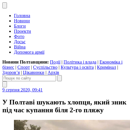
Головна
Новини
Блоги
Проекти
Фото
Досьє
Війна
Допомога армії
Новини Полтавщини:
Події
|
Політика і влада
|
Економіка і
бізнес
|
Спорт
|
Суспільство
|
Культура і освіта
|
Кримінал
|
Здоров’я
|
Цікавинки
|
Архів
9 серпня 2020, 09:41
У Полтаві шукають хлопця, який зник
під час купання біля 2-го пляжу