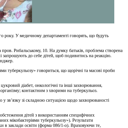
го року. У медичному департаменті говорять, що будуть
 пров. Рибальському, 10. На думку батьків, проблема створена
і запрошують до себе дітей, щоб подивитись на реакцію.
енджер.
ями туберкульозу» говориться, що щорічні та масові проби
 цукровий діабет, онкологічні та інші захворювання,
 організму; контактним з хворими на туберкульоз.
о у зв’язку зі складною ситуацією щодо захворюваності
я обстеження дітей з використанням специфічних
аних мікобактеріями туберкульозу»). Результати
и в заклади освіти (форма 086/1-о). Враховуючи те,