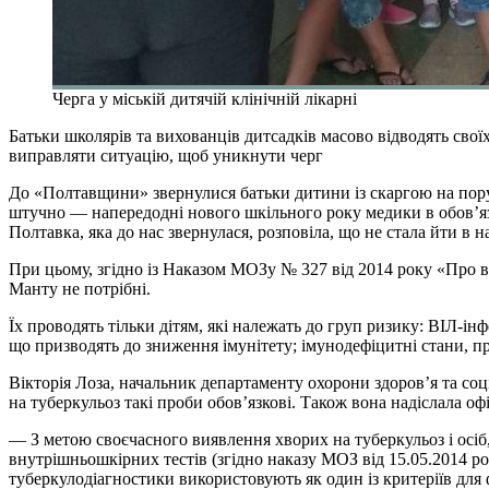
Черга у міській дитячій клінічній лікарні
Батьки школярів та вихованців дитсадків масово відводять сво
виправляти ситуацію, щоб уникнути черг
До «Полтавщини» звернулися батьки дитини із скаргою на поруш
штучно — напередодні нового шкільного року медики в обов’язк
Полтавка, яка до нас звернулася, розповіла, що не стала йти в 
При цьому, згідно із Наказом МОЗу № 327 від 2014 року «Про ви
Манту не потрібні.
Їх проводять тільки дітям, які належать до груп ризику: ВІЛ-і
що призводять до зниження імунітету; імунодефіцитні стани, п
Вікторія Лоза, начальник департаменту охорони здоров’я та со
на туберкульоз такі проби обов’язкові. Також вона надіслала офі
— З метою своєчасного виявлення хворих на туберкульоз і осіб
внутрішньошкірних тестів (згідно наказу МОЗ від 15.05.2014 ро
туберкулодіагностики використовують як один із критеріїв для 