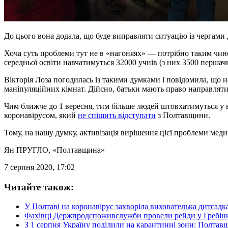
До цього вона додала, що буде виправляти ситуацію із чергами 
Хоча суть проблеми тут не в «нагоняях» — потрібно таким чино
середньої освіти навчатимуться 32000 учнів (з них 3500 першач
Вікторія Лоза погодилась із такими думками і повідомила, що н
маніпуляційних кімнат. Дійсно, батьки мають право направляти
Чим ближче до 1 вересня, тим більше людей штовхатимуться у в
коронавірусом, який
не спішить відступати
з Полтавщини.
Тому, на нашу думку, активізація вирішення цієї проблеми меди
Ян ПРУГЛО
, «Полтавщина»
7 серпня 2020, 17:02
Читайте також:
У Полтаві на коронавірус захворіла вихователька дитсадк
Фахівці Держпродспоживслужби провели рейди у Гребінк
З 1 серпня Україну поділили на карантинні зони: Полтав