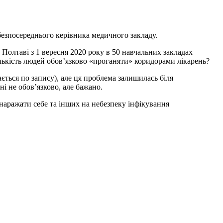
безпосереднього керівника медичного закладу.
Полтаві з 1 вересня 2020 року в 50 навчальних закладах
ількість людей обов’язково «проганяти» коридорами лікарень?
ється по запису), але ця проблема залишилась біля
і не обов’язково, але бажано.
наражати себе та інших на небезпеку інфікування