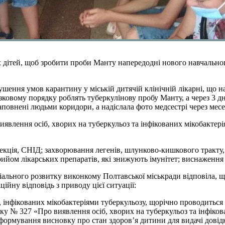
їх дітей, щоб зробити проби Манту напередодні нового навчально
ення умов карантину у міській дитячій клінічній лікарні, що на
овому порядку роблять туберкулінову пробу Манту, а через 3 дн
наповнені людьми коридори, а надіслала фото медсестрі через мес
явлення осіб, хворих на туберкульоз та інфікованих мікобактері
нфекція, СНІД; захворювання легенів, шлунково-кишкового тракту,
рийом лікарських препаратів, які знижують імунітет; виснаження
ціального розвитку виконкому Полтавської міськради відповіла, щ
ційну відповідь з приводу цієї ситуації:
, інфікованих мікобактеріями туберкульозу, щорічно проводитьс
ку № 327 «Про виявлення осіб, хворих на туберкульоз та інфіков
формування висновку про стан здоров’я дитини для видачі довідк