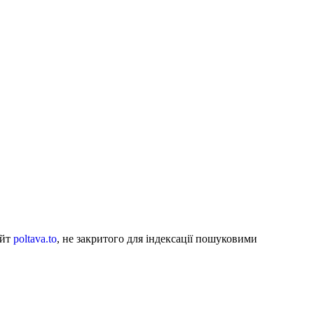
айт
poltava.to
, не закритого для індексації пошуковими