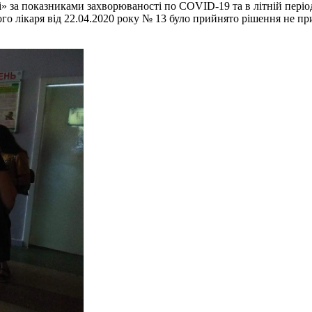
і» за показниками захворюваності по COVID-19 та в літній періо
о лікаря від 22.04.2020 року № 13 було прийнято рішення не пр