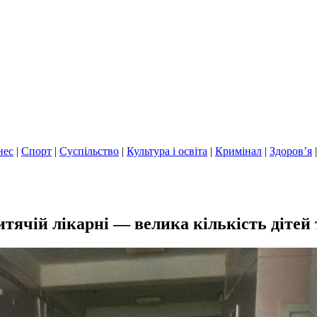
нес
|
Спорт
|
Суспільство
|
Культура і освіта
|
Кримінал
|
Здоров’я
ячій лікарні — велика кількість дітей 