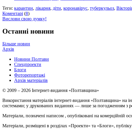
Теги:
карантин
,
лікарня
,
діти
,
коронавірус
,
туберкульоз
,
Вікторі
Коментарі
(
8
)
Вислови свою думку!
Останні новини
Більше новин
Архів
Новини Полтави
Спецпроекти
Блоги
Фоторепортажі
Архів матеріалів
© 2009 – 2026 Інтернет-видання «Полтавщина»
Використання матеріалів інтернет-видання «Полтавщина» на ін
системами; у друкованих виданнях — лише за погодженням з р
Матеріали, позначені написом
, опубліковані на комерційній ос
Матеріали, розміщені в розділах «Проекти» та «Блоги», публікую