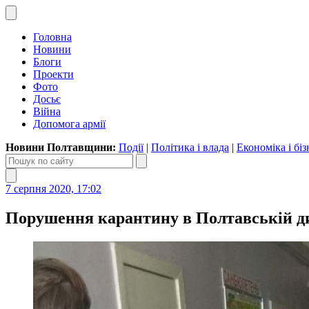
Головна
Новини
Блоги
Проекти
Фото
Досьє
Війна
Допомога армії
Новини Полтавщини:
Події
|
Політика і влада
|
Економіка і біз
7 серпня 2020, 17:02
Порушення карантину в Полтавській дит