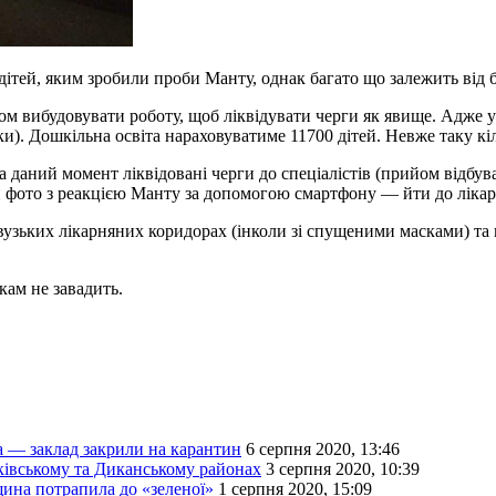
дітей, яким зробили проби Манту, однак багато що залежить від 
м вибудовувати роботу, щоб ліквідувати черги як явище. Адже у 
ки). Дошкільна освіта нараховуватиме 11700 дітей. Невже таку к
а даний момент ліквідовані черги до спеціалістів (прийом відбува
 фото з реакцією Манту за допомогою смартфону — йти до лікарн
узьких лікарняних коридорах (інколи зі спущеними масками) та 
кам не завадить.
а — заклад закрили на карантин
6 серпня 2020, 13:46
івському та Диканському районах
3 серпня 2020, 10:39
щина потрапила до «зеленої»
1 серпня 2020, 15:09