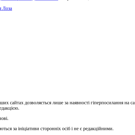
я Лоза
ших сайтах дозволяється лише за наявності гіперпосилання на с
едакцією.
нові.
ться за ініціативи сторонніх осіб і не є редакційними.