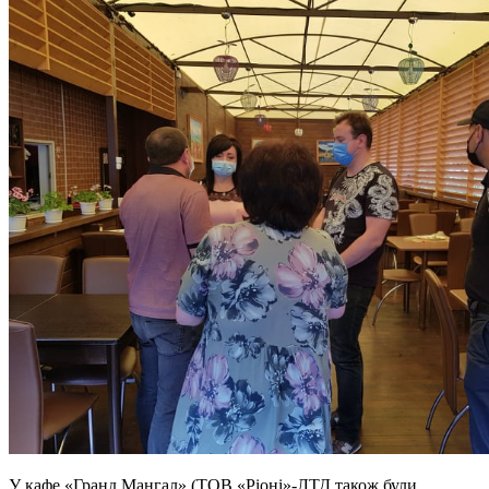
У кафе «Гранд Мангал» (ТОВ «Ріоні»-ЛТД також були