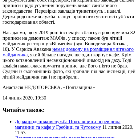
приписи щодо усунення порушень вимог санітарного
законодавства. Перевірки закладів триватимуть і надалі.
Держпродспоживслужба планує проінспектувати всі суб’єкти
господарювання області.
Нагадаємо, що у 2019 році інспекція з благоустрою вручила 82
приписи на демонтаж МАФів, у списку також був літній
майданчик ресторану «Вірменія» (вул. Володимира Козака,
10). У Саркіса Авакяна
немає дозволу на розміщення літнього
майданчика
, який більше нагадує ще один корпус кафе. Крім
цього встановлений несанкціонований димохід на даху. Тоді
комісія намагалася вручити припис, але його ніхто не брав.
Судячи із сьогоднішніх фото, які зробили під час інспекції, цей
літній майданчик так і не прибрали.
Анастасія НЕДОГОРСЬКА
, «Полтавщина»
14 липня 2020, 19:30
Читайте також:
Держпродспоживслужба Полтавщини перевірила
магазини та кафе у Гребінці та Чутовому
11 липня 2020,
11:53