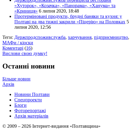
Держпродспоживслужба перевірила ресторани
«Хуторок», «Козачка», «Панорама», «Ханума» та
«Криниця»
6 липня 2020, 18:48
Протерміновані продукти, брудні баняки та кухня: у
Полтаві на два тижні закрили «Піцерію» на Половках
5
липня 2020, 12:56
Теги:
Держпродспоживслужба
,
харчування
,
підприємництво
,
МАФи / кіоски
Коментарі
(
16
)
Вислови свою думку!
Останні новини
Більше новин
Архів
Новини Полтави
Спецпроекти
Блоги
Фоторепортажі
Архів матеріалів
© 2009 – 2026 Інтернет-видання «Полтавщина»