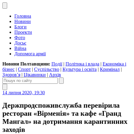
Головна
Новини
Блоги
Проекти
Фото
Досьє
Війна
Допомога армії
Новини Полтавщини:
Події
|
Політика і влада
|
Економіка і
бізнес
|
Спорт
|
Суспільство
|
Культура і освіта
|
Кримінал
|
Здоров’я
|
Цікавинки
|
Архів
14 липня 2020, 19:30
Держпродспоживслужба перевірила
ресторан «Вірменія» та кафе «Гранд
Мангал» на дотримання карантинних
заходів