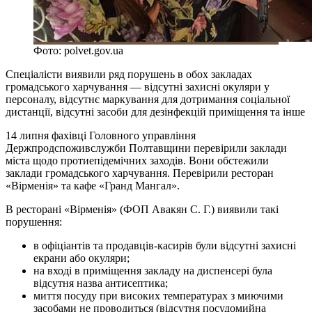
Фото: polvet.gov.ua
Спеціалісти виявили ряд порушень в обох закладах
громадського харчування — відсутні захисні окуляри у
персоналу, відсутнє маркування для дотримання соціальної
дистанції, відсутні засоби для дезінфекцій приміщення та інше
14 липня фахівці Головного управління
Держпродспоживслужби Полтавщини перевірили заклади
міста щодо протиепідемічних заходів. Вони обстежили
заклади громадського харчування. Перевірили ресторан
«Вірменія» та кафе «Гранд Мангал».
В ресторані «Вірменія» (ФОП Авакян С. Г.) виявили такі
порушення:
в офіціантів та продавців-касирів були відсутні захисні
екрани або окуляри;
на вході в приміщення закладу на диспенсері була
відсутня назва антисептика;
миття посуду при високих температурах з миючими
засобами не проводиться (відсутня посудомийна