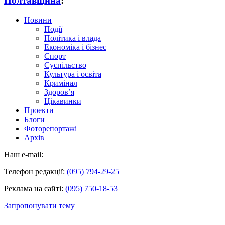
Полтавщина
:
Новини
Події
Політика і влада
Економіка і бізнес
Спорт
Суспільство
Культура і освіта
Кримінал
Здоров’я
Цікавинки
Проекти
Блоги
Фоторепортажі
Архів
Наш e-mail:
Телефон редакції:
(095) 794-29-25
Реклама на сайті:
(095) 750-18-53
Запропонувати тему