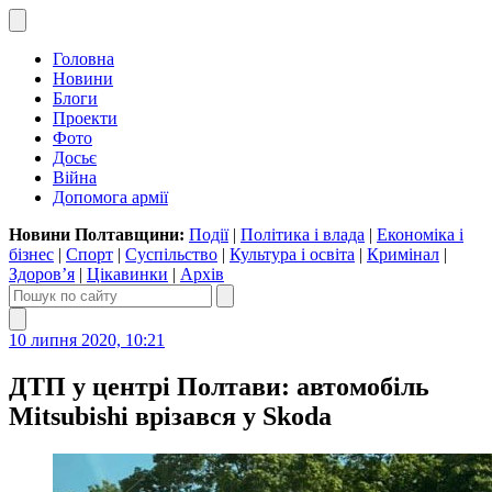
Головна
Новини
Блоги
Проекти
Фото
Досьє
Війна
Допомога армії
Новини Полтавщини:
Події
|
Політика і влада
|
Економіка і
бізнес
|
Спорт
|
Суспільство
|
Культура і освіта
|
Кримінал
|
Здоров’я
|
Цікавинки
|
Архів
10 липня 2020, 10:21
ДТП у центрі Полтави: автомобіль
Mitsubishi врізався у Skoda