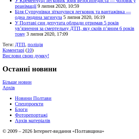
У Кременчуці легковик збив велосипедиста — чоловік у
реанімації
9 липня 2020, 10:59
Біля Супрунівки зіткнулися легковик та вантажівка —
одна людина загинула
5 липня 2020, 16:19
У Полтаві син депутата облради отримав 5 років
ув’язнення за смертельну ДТП, яку скоїв п’яним 6 років
тому
3 липня 2020, 17:09
Теги:
ДТП
,
поліція
Коментарі
(
10
)
Вислови свою думку!
Останні новини
Більше новин
Архів
Новини Полтави
Спецпроекти
Блоги
Фоторепортажі
Архів матеріалів
© 2009 – 2026 Інтернет-видання «Полтавщина»