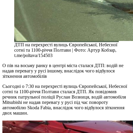
ДТП на перехресті вулиць Європейської, Небесної
сотні та 1100-річчя Полтави | Фото: Артур Кобзар,
t.me/poltava/154503
О пів на восьму ранку в центрі міста сталася ДТП: водій не
надав перевагу у русі іншому, внаслідок чого відбулося
зіткнення автомобілів
Сьогодні о 7:30 на перехресті вулиць Європейської, Небесної
сотні та 1100-річчя Полтави сталася ДТП. Як повідомив
речник патрульної поліції Руслан Возниця, водій автомобіля
Mitsubishi не надав перевагу у русі під час повороту
автомобілю Skoda Fabia, внаслідок чого відбулося зіткнення
двох машин.