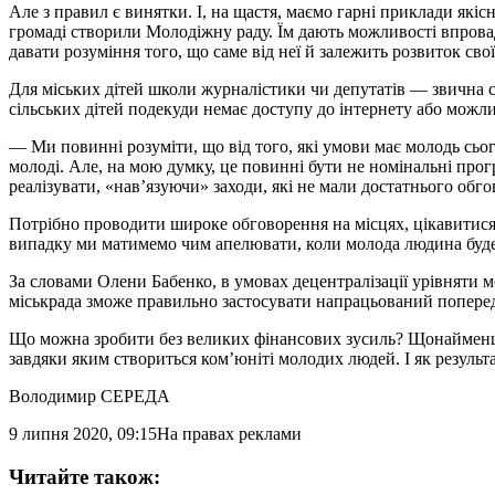
Але з правил є винятки. І, на щастя, маємо гарні приклади як
громаді створили Молодіжну раду. Їм дають можливості впрова
давати розуміння того, що саме від неї й залежить розвиток сво
Для міських дітей школи журналістики чи депутатів — звична с
сільських дітей подекуди немає доступу до інтернету або можли
— Ми повинні розуміти, що від того, які умови має молодь сьог
молоді. Але, на мою думку, це повинні бути не номінальні прогр
реалізувати, «нав’язуючи» заходи, які не мали достатнього обг
Потрібно проводити широке обговорення на місцях, цікавитися 
випадку ми матимемо чим апелювати, коли молода людина буде об
За словами Олени Бабенко, в умовах децентралізації урівняти 
міськрада зможе правильно застосувати напрацьований попередн
Що можна зробити без великих фінансових зусиль? Щонайменше 
завдяки яким створиться ком’юніті молодих людей. І як результ
Володимир СЕРЕДА
9 липня 2020, 09:15
На правах реклами
Читайте також: