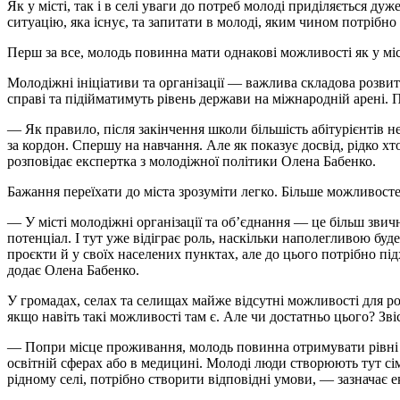
Як у місті, так і в селі уваги до потреб молоді приділяється 
ситуацію, яка існує, та запитати в молоді, яким чином потрібн
Перш за все, молодь повинна мати однакові можливості як у місті
Молодіжні ініціативи та організації — важлива складова розвит
справі та підійматимуть рівень держави на міжнародній арені. 
— Як правило, після закінчення школи більшість абітурієнтів не 
за кордон. Спершу на навчання. Але як показує досвід, рідко хто
розповідає експертка з молодіжної політики Олена Бабенко.
Бажання переїхати до міста зрозуміти легко. Більше можливостей
— У місті молодіжні організації та об’єднання — це більш звичн
потенціал. І тут уже відіграє роль, наскільки наполегливою буд
проєкти й у своїх населених пунктах, але до цього потрібно пі
додає Олена Бабенко.
У громадах, селах та селищах майже відсутні можливості для роз
якщо навіть такі можливості там є. Але чи достатньо цього? Звіс
— Попри місце проживання, молодь повинна отримувати рівні мо
освітній сферах або в медицині. Молоді люди створюють тут сім
рідному селі, потрібно створити відповідні умови, — зазначає е