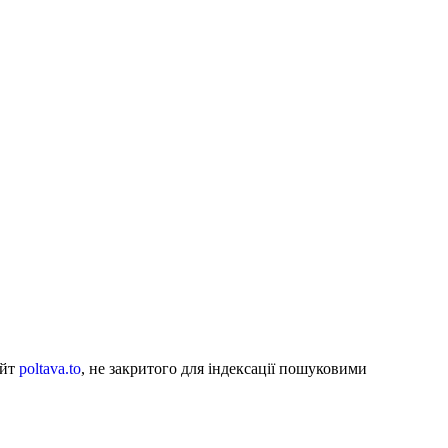
айт
poltava.to
, не закритого для індексації пошуковими