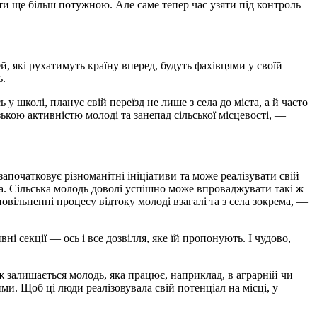
ати ще більш потужною. Але саме тепер час узяти під контроль
, які рухатимуть країну вперед, будуть фахівцями у своїй
ь.
у школі, планує свій переїзд не лише з села до міста, а й часто
зькою активністю молоді та занепад сільської місцевості, —
започатковує різноманітні ініціативи та може реалізувати свій
ада. Сільська молодь доволі успішно може впроваджувати такі ж
овільненні процесу відтоку молоді взагалі та з села зокрема, —
і секції — ось і все дозвілля, яке їй пропонують. І чудово,
 залишається молодь, яка працює, наприклад, в аграрній чи
и. Щоб ці люди реалізовувала свій потенціал на місці, у