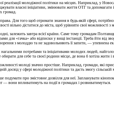
існої реалізації молодіжної політики на місцях. Наприклад, у Н
джувати власні ініціативи, змінювати життя ОТГ та допомагати 
їх громад.
права. Для того щоб отримати знання в будь-якій сфері, потрібн
вості вільно дістатися до міста, щоб урівняти свої можливості з
одні, залежить завтра всієї країни. Саме тому громадам Полтавщ
ами для «гачка» або відписки у вищі інстанції. Треба йти від зво
оворення з молоддю та не задовольняють її запити, — упевнена ек
нагальними потребами та ініціативами молодих людей, найголовн
ирати для себе та своєї родини місце, де вона б хотіла жити і в
можливості молоді значно простіше. Наприклад, громади, які при
ій досвід у сфері молодіжної політики та дасть змогу сільській 
подумати про змістовне дозвілля для неї. Запланувати кінопока
ат — вони впливатимуть на події в громадах і розвиватимуться.