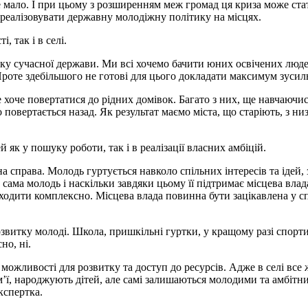
дуже мало. І при цьому з розширенням меж громад ця криза може ст
о реалізовувати державну молодіжну політику на місцях.
, так і в селі.
ку сучасної держави. Ми всі хочемо бачити юних освічених людей
Проте здебільшого не готові для цього докладати максимум зусил
хоче повертатися до рідних домівок. Багато з них, ще навчаючись 
 повертається назад. Як результат маємо міста, що старіють, з ни
 як у пошуку роботи, так і в реалізації власних амбіцій.
а справа. Молодь гуртується навколо спільних інтересів та ідей, 
е сама молодь і наскільки завдяки цьому її підтримає місцева вл
дходити комплексно. Місцева влада повинна бути зацікавлена у сп
витку молоді. Школа, пришкільні гуртки, у кращому разі спортивн
но, ні.
жливості для розвитку та доступ до ресурсів. Адже в селі все ж
’ї, народжують дітей, але самі залишаються молодими та амбітним
кспертка.