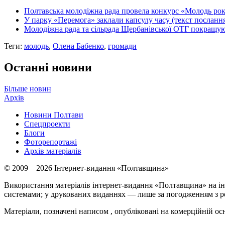
Полтавська молодіжна рада провела конкурс «Молодь ро
У парку «Перемога» заклали капсулу часу (текст посланн
Молодіжна рада та сільрада Щербанівської ОТГ покращую
Теги:
молодь
,
Олена Бабенко
,
громади
Останні новини
Більше новин
Архів
Новини Полтави
Спецпроекти
Блоги
Фоторепортажі
Архів матеріалів
© 2009 – 2026 Інтернет-видання «Полтавщина»
Використання матеріалів інтернет-видання «Полтавщина» на ін
системами; у друкованих виданнях — лише за погодженням з р
Матеріали, позначені написом
, опубліковані на комерційній ос