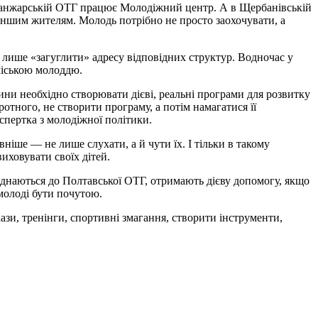
овосанжарській ОТГ працює Молодіжний центр. А в Щербанівській
іншим жителям. Молодь потрібно не просто заохочувати, а
о лише «загуглити» адресу відповідних структур. Водночас у
 міською молоддю.
ини необхідно створювати дієві, реальні програми для розвитку
ротного, не створити програму, а потім намагатися її
спертка з молодіжної політики.
іше — не лише слухати, а й чути їх. І тільки в такому
иховувати своїх дітей.
єднаються до Полтавської ОТГ, отримають дієву допомогу, якщо
молоді бути почутою.
зи, тренінги, спортивні змагання, створити інструменти,