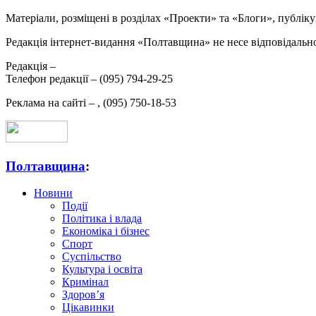
Матеріали, розміщені в розділах «Проекти» та «Блоги», публікую
Редакція інтернет-видання «Полтавщина» не несе відповідальнос
Редакція –
Телефон редакції –
(095) 794-29-25
Реклама на сайті –
,
(095) 750-18-53
Полтавщина
:
Новини
Події
Політика і влада
Економіка і бізнес
Спорт
Суспільство
Культура і освіта
Кримінал
Здоров’я
Цікавинки