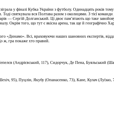
 зіграла у фіналі Кубка України з футболу. Одинадцять років том
. Тоді святкувала вся Полтава разом з околицями. З тієї команд
тарів — Сергій Долганський. Ці двоє пам’ятають що таке завойов
алу. Окрім того, що тут є якісна арена, так ще й географічно Ха
ого «Динамо». Всі, враховуючи наших шановних експертів, відда
о ж, гра покаже хто правий.
елєв (Андрієвський, 117), Сидорчук, Де Пена, Буяльський (Шапа
хіч, 95), Пуцлін, Якубу (Опанасенко, 73), Кане, Кулач (Луїзао, 7