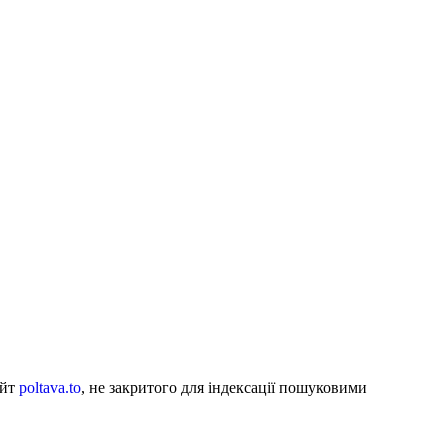
айт
poltava.to
, не закритого для індексації пошуковими