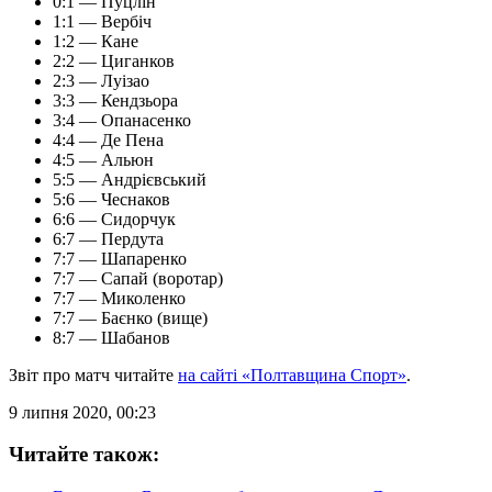
0:1 — Пуцлін
1:1 — Вербіч
1:2 — Кане
2:2 — Циганков
2:3 — Луізао
3:3 — Кендзьора
3:4 — Опанасенко
4:4 — Де Пена
4:5 — Альюн
5:5 — Андрієвський
5:6 — Чеснаков
6:6 — Сидорчук
6:7 — Пердута
7:7 — Шапаренко
7:7 — Сапай (воротар)
7:7 — Миколенко
7:7 — Баєнко (вище)
8:7 — Шабанов
Звіт про матч читайте
на сайті «Полтавщина Спорт»
.
9 липня 2020, 00:23
Читайте також: