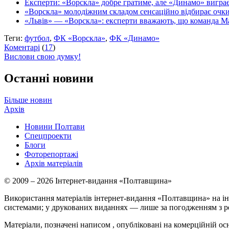
Експерти: «Ворскла» добре гратиме, але «Динамо» вигра
«Ворскла» молодіжним складом сенсаційно відбирає очки
«Львів» — «Ворскла»: експерти вважають, що команда М
Теги:
футбол
,
ФК «Ворскла»
,
ФК «Динамо»
Коментарі
(
17
)
Вислови свою думку!
Останні новини
Більше новин
Архів
Новини Полтави
Спецпроекти
Блоги
Фоторепортажі
Архів матеріалів
© 2009 – 2026 Інтернет-видання «Полтавщина»
Використання матеріалів інтернет-видання «Полтавщина» на ін
системами; у друкованих виданнях — лише за погодженням з р
Матеріали, позначені написом
, опубліковані на комерційній ос