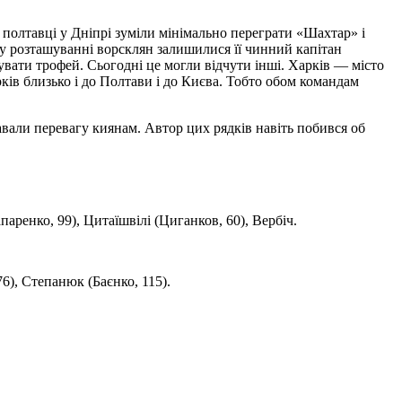
у полтавці у Дніпрі зуміли мінімально переграти «Шахтар» і
и у розташуванні ворсклян залишилися її чинний капітан
увати трофей. Сьогодні це могли відчути інші. Харків — місто
рків близько і до Полтави і до Києва. Тобто обом командам
вали перевагу киянам. Автор цих рядків навіть побився об
ренко, 99), Цитаїшвілі (Циганков, 60), Вербіч.
6), Степанюк (Баєнко, 115).