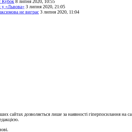
є Кубок
8 липня 2020, 10:55
 у «Львова»
3 липня 2020, 21:05
аксимова не виграє
3 липня 2020, 11:04
ших сайтах дозволяється лише за наявності гіперпосилання на с
едакцією.
нові.