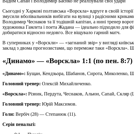
Вадим Сапай і Володимир Баєнко не реалізували свої удари
Сьогодні у Харкові полтавська «Ворскла» вдруге в своїй історії
змусили вболівальників вибігати на вулиці з радісними криками
Володимир Чеснаков та її тодішній капітан, а нині тренер воро
художника Гамлета і поета Жадана — ідеально підходило для фін
добиратися відносно недовго. Все віщувало гарний матч.
В суперниках у «Ворскли» — «загнаний звір» у вигляді київськ
заклад з двома прогнозистами, що переможе таки «Ворскла». Щ
«Динамо» — «Ворскла» 1:1 (по пен. 8:7)
«Динамо»:
Бущан, Кендзьора, Шабанов, Сирота, Миколенко, Шеп
Головний тренер:
Олексій Михайличенко.
«Ворскла»:
Різник, Пердута, Чеснаков, Альюн, Сапай, Скляр (Ше
Головний тренер:
Юрій Максимов.
Голи:
Вербіч (28) — Степанюк (11).
Серія пенальті: