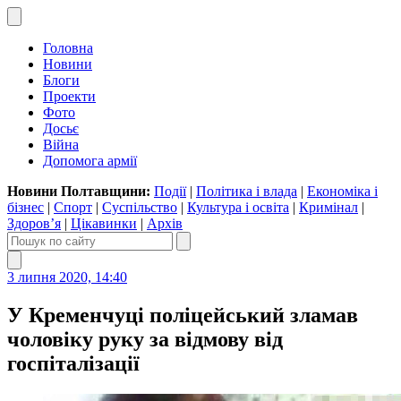
Головна
Новини
Блоги
Проекти
Фото
Досьє
Війна
Допомога армії
Новини Полтавщини:
Події
|
Політика і влада
|
Економіка і
бізнес
|
Спорт
|
Суспільство
|
Культура і освіта
|
Кримінал
|
Здоров’я
|
Цікавинки
|
Архів
3 липня 2020, 14:40
У Кременчуці поліцейський зламав
чоловіку руку за відмову від
госпіталізації