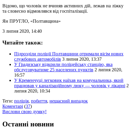
Відомо, що чоловік не вчиняв активних дій, лежав на ліжку
та словесно відмовлявся від госпіталізації.
Ян ПРУГЛО
, «Полтавщина»
3 липня 2020, 14:40
Читайте також:
Підрозділи поліції Полтавщини отримали вісім нових
службових автомобілів
3 липня 2020, 13:37
У Градизську відкрили поліцейську станцію, яка
обслуговуватиме 25 населених пунктів
2 липня 2020,
16:57
У Кременчуці легковик наїхав на комунальника, який
працював у каналізаційному люку — чоловік у лікарні
2
липня 2020, 10:34
Теги:
поліція
,
побиття
,
нещасний випадок
Коментарі
(
37
)
Вислови свою думку!
Останні новини