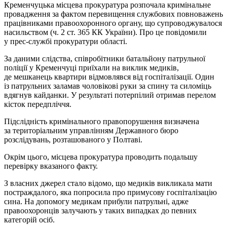
Кременчуцька місцева прокуратура розпочала кримінальне
провадження за фактом перевищення службових повноважень
працівниками правоохоронного органу, що супроводжувалося
насильством (ч. 2 ст. 365 КК України). Про це повідомили
у прес-службі прокуратури області.
За даними слідства, співробітники батальйону патрульної
поліції у Кременчуці приїхали на виклик медиків,
де мешканець квартири відмовлявся від госпіталізації. Один
із патрульних заламав чоловікові руки за спину та силоміць
вдягнув кайданки. У результаті потерпілий отримав перелом
кісток передпліччя.
Підслідність кримінального правопорушення визначена
за територіальним управлінням Державного бюро
розслідувань, розташованого у Полтаві.
Окрім цього, місцева прокуратура проводить подальшу
перевірку вказаного факту.
З власних джерел стало відомо, що медиків викликала мати
постраждалого, яка попросила про примусову госпіталізацію
сина. На допомогу медикам прибули патрульні, адже
правоохоронців залучають у таких випадках до певних
категорій осіб.