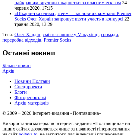
найкращим вручили шкарпетки за власним ескізом
24
червня 2020, 17:15
«Шкарпетка очима дітей» — засновник компанії Premier
Socks Олег Хардін запрошує взяти участь в конкурсі
22
травня 2020, 13:29
Теги:
Олег Хардін
,
сміттєзвалище у Макухівці
,
громади
,
переробка відходів
,
Premier Socks
Останні новини
Більше новин
Архів
Новини Полтави
Спецпроекти
Блоги
Фоторепортажі
Архів матеріалів
© 2009 – 2026 Інтернет-видання «Полтавщина»
Використання матеріалів інтернет-видання «Полтавщина» на
інших сайтах дозволяється лише за наявності гіперпосилання
на сайт
poltava.to
, не закритого для індексації пошуковими