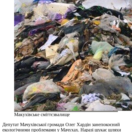
Макухівське сміттєзвалище
Депутат Мачухівської громади Олег Хардін занепокоєний
екологічними проблемами у Мачухах. Наразі шукає шляхи