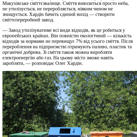
Макухівське сміттєзвалище. Сміття вивозиться просто неба,
не утилізується, не переробляється, ніяким чином не
знищується. Хардін бачить єдиний вихід — створити
сміттєпереробний завод.
— Завод утилізуватиме всі види відходів, як це робиться у
європейських країнах. Він повністю екологічний — кількість
відходів за нормами не перевищує 7% від усього сміття. Після
перероблення на підприємстві отримують паливо, пластик та
органічні добрива. Зі сміття також можна виробляти
електроенергію або газ. На цьому місто зможе навіть
заробляти, — розповідає Олег Хардін.