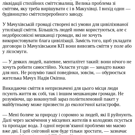
ліквідації стихійних сміттєзвалищ. Велика проблема зі
сміттям, яку треба вирішувати є і в Макухівці. І вихід один —
будівництво сміттєпереробного заводу.
У Мачухівській громаді створені всі умови для цивілізованої
утилізації сміття. Більшість людей ними користуються, але є
недобросовісні мешканці громади, які не хочуть
використовувати блага цивілізації. Замість того, щоб укладати
договори із Мачухівським КП вони вивозять сміття у поле або
у лісосмуги.
— У деяких людей, напевне, менталітет такий: вони нічого не
хочуть робити самостійно. Укласти угоди — занадто важко
для них. Не розумію такої поведінки, зовсім, — обурюється
жителька Мачух Надія Окіпна.
Викидаючи сміття в непризначені для цього місця люди
псують життя як собі, так і іншим мешканцям громади. Не
розуміючи, що викинутий зараз поліетиленовий пакет у
майбутньому може призвести до екологічної катастрофи.
— Мені боляче за природу і соромно за людей, які її руйнують.
Далі через засмічення у місцевих жителів в колодязях псується
та пропадає вода. З одної нерозв’язаної проблеми ми маємо
вже дві. І цей сніговий ком буде тільки зростати, — зазначає