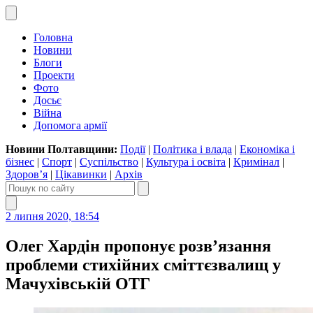
Головна
Новини
Блоги
Проекти
Фото
Досьє
Війна
Допомога армії
Новини Полтавщини:
Події
|
Політика і влада
|
Економіка і
бізнес
|
Спорт
|
Суспільство
|
Культура і освіта
|
Кримінал
|
Здоров’я
|
Цікавинки
|
Архів
2 липня 2020, 18:54
Олег Хардін пропонує розв’язання
проблеми стихійних сміттєзвалищ у
Мачухівській ОТГ