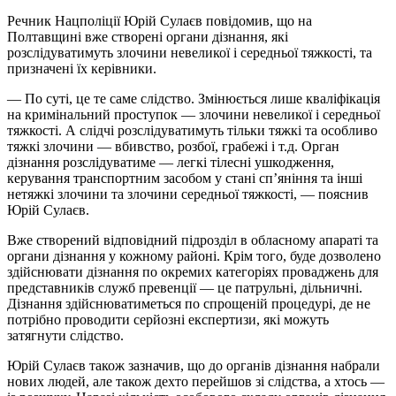
Речник Нацполіції Юрій Сулаєв повідомив, що на
Полтавщині вже створені органи дізнання, які
розслідуватимуть злочини невеликої і середньої тяжкості, та
призначені їх керівники.
— По суті, це те саме слідство. Змінюється лише кваліфікація
на кримінальний проступок — злочини невеликої і середньої
тяжкості. А слідчі розслідуватимуть тільки тяжкі та особливо
тяжкі злочини — вбивство, розбої, грабежі і т.д. Орган
дізнання розслідуватиме — легкі тілесні ушкодження,
керування транспортним засобом у стані сп’яніння та інші
нетяжкі злочини та злочини середньої тяжкості, — пояснив
Юрій Сулаєв.
Вже створений відповідний підрозділ в обласному апараті та
органи дізнання у кожному районі. Крім того, буде дозволено
здійснювати дізнання по окремих категоріях проваджень для
представників служб превенції — це патрульні, дільничні.
Дізнання здійснюватиметься по спрощеній процедурі, де не
потрібно проводити серйозні експертизи, які можуть
затягнути слідство.
Юрій Сулаєв також зазначив, що до органів дізнання набрали
нових людей, але також дехто перейшов зі слідства, а хтось —