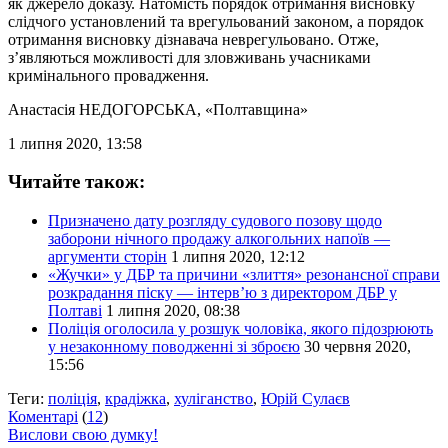
як джерело доказу. Натомість порядок отримання висновку
слідчого установлений та врегульований законом, а порядок
отримання висновку дізнавача неврегульовано. Отже,
з’являються можливості для зловживань учасниками
кримінального провадження.
Анастасія НЕДОГОРСЬКА
, «Полтавщина»
1 липня 2020, 13:58
Читайте також:
Призначено дату розгляду судового позову щодо
заборони нічного продажу алкогольних напоїв —
аргументи сторін
1 липня 2020, 12:12
«Жучки» у ДБР та причини «злиття» резонансної справи
розкрадання піску — інтерв’ю з директором ДБР у
Полтаві
1 липня 2020, 08:38
Поліція оголосила у розшук чоловіка, якого підозрюють
у незаконному поводженні зі зброєю
30 червня 2020,
15:56
Теги:
поліція
,
крадіжка
,
хуліганство
,
Юрій Сулаєв
Коментарі
(
12
)
Вислови свою думку!