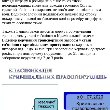
вигляді штрафу в розмірі не більше трьох тисяч
неоподаткованих мінімумів доходів громадян (51 тис.
гривень) або інше покарання, не пов’язане з позбавленням
волі. Водночас злочини поділяються залежно від строку
покарання у вигляді позбавлення волі та розміру штрафу на
тяжкі та особливо тяжкі.
Також з 1 липня закон вносить норму про керування
транспортом у стані сп’яніння в Кримінальний кодекс.
Відтепер
керування транспортним засобом у стані
сп’яніння є кримінальним проступком
та карається
штрафом від 17 до 34 тис. грн і забороною керувати до трьох
років; а при повторному порушенні — до 51 тис. грн із
забороною керувати від 2 до 3 років.