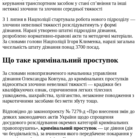
керування транспортним засобом у стані сп’яніння та інші
нетяжкі злочини та злочини середньої тяжкості
З 1 липня в Нацполіції стартувала робота нового підрозділу —
злочини невеликої тяжкості розслідуватимуть у формі
дізнання. Наразі утворено штатні підрозділи дізнання,
розроблено нормативно-правові акти та методичні матеріали.
За словами голови Нацполіції Ігоря Клименка, наразі загальна
чисельність штату дізнання понад 3700 посад.
Що таке кримінальний проступок
За словами новопризначеного начальника управління
дізнання Олександра Ковтуна, до кримінальних проступків
відносяться злочини невеликої тяжкості — крадіжки без
кваліфікуючих ознак, спричинення легких тілесних
ушкоджень, шахрайства, хуліганство, незаконне поводження з
наркотичними засобами без мети збуту тощо.
Відповідно до законопроекту № 7279-д «Про внесення змін до
деяких законодавчих актів України щодо спрощення
досудового розслідування окремих категорій кримінальних
правопорушень»,
кримінальний проступок
— це діяння (дія
чи бездіяльність), за вчинення якого передбачене покарання у