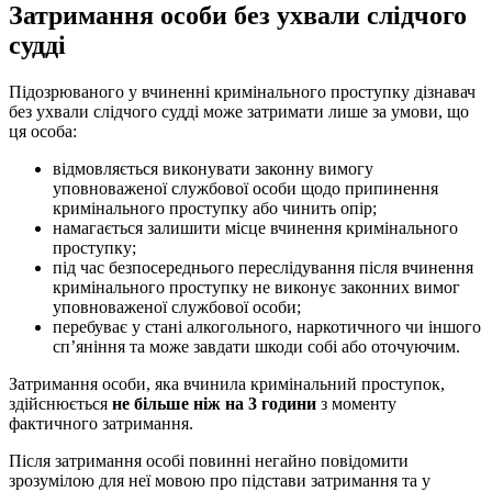
Затримання особи без ухвали слідчого
судді
Підозрюваного у вчиненні кримінального проступку дізнавач
без ухвали слідчого судді може затримати лише за умови, що
ця особа:
відмовляється виконувати законну вимогу
уповноваженої службової особи щодо припинення
кримінального проступку або чинить опір;
намагається залишити місце вчинення кримінального
проступку;
під час безпосереднього переслідування після вчинення
кримінального проступку не виконує законних вимог
уповноваженої службової особи;
перебуває у стані алкогольного, наркотичного чи іншого
сп’яніння та може завдати шкоди собі або оточуючим.
Затримання особи, яка вчинила кримінальний проступок,
здійснюється
не більше ніж на 3 години
з моменту
фактичного затримання.
Після затримання особі повинні негайно повідомити
зрозумілою для неї мовою про підстави затримання та у