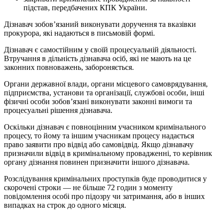
підстав, передбачених КПК України.
Дізнавач зобов’язаний виконувати доручення та вказівки
прокурора, які надаються в письмовій формі.
Дізнавач є самостійним у своїй процесуальній діяльності.
Втручання в дільність дізнавача осіб, які не мають на це
законних повноважень, забороняється.
Органи державної влади, органи місцевого самоврядування,
підприємства, установи та організації, службові особи, інші
фізичні особи зобов’язані виконувати законні вимоги та
процесуальні рішення дізнавача.
Оскільки дізнавач є повноцінним учасником кримінального
процесу, то йому та іншим учасникам процесу надається
право заявити про відвід або самовідвід. Якщо дізнавачу
призначили відвід в кримінальному провадженні, то керівник
органу дізнання повинен призначити іншого дізнавача.
Розслідування кримінальних проступків буде проводитися у
скорочені строки — не більше 72 годин з моменту
повідомлення особі про підозру чи затримання, або в інших
випадках на строк до одного місяця.