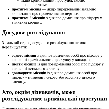
якщо кримінальний проступок скоєно
неповнолітнім;
протягом місяця
— якщо підозрюваним заявлено
клопотання про проведення експертизи;
протягом 2 місяців
з дня повідомлення про підозру у
вчиненні злочину.
Досудове розслідування
Загальний строк досудового розслідування не може
перевищувати:
одного місяця
з дня повідомлення особі про підозру у
вчиненні кримінального проступку у випадках;
шести місяців
із дня повідомлення особі про підозру у
вчиненні нетяжкого злочину;
дванадцяти місяців
із дня повідомлення особі про
підозру у вчиненні тяжкого або особливо тяжкого
злочину.
Хто, окрім дізнавачів, може
розслідуватиме кримінальні проступки
Дізнання здійснюють підрозділи дізнання або уповноважені