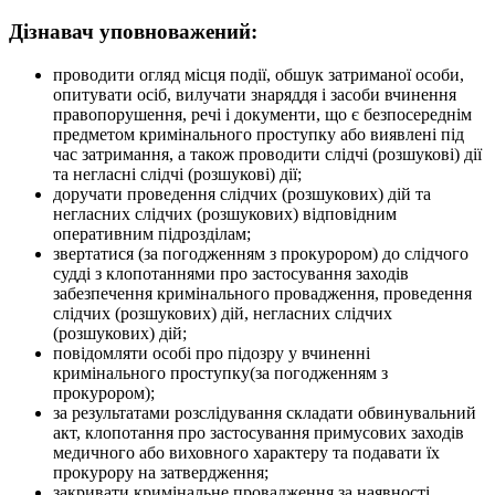
Дізнавач уповноважений:
проводити огляд місця події, обшук затриманої особи,
опитувати осіб, вилучати знаряддя і засоби вчинення
правопорушення, речі і документи, що є безпосереднім
предметом кримінального проступку або виявлені під
час затримання, а також проводити слідчі (розшукові) дії
та негласні слідчі (розшукові) дії;
доручати проведення слідчих (розшукових) дій та
негласних слідчих (розшукових) відповідним
оперативним підрозділам;
звертатися (за погодженням з прокурором) до слідчого
судді з клопотаннями про застосування заходів
забезпечення кримінального провадження, проведення
слідчих (розшукових) дій, негласних слідчих
(розшукових) дій;
повідомляти особі про підозру у вчиненні
кримінального проступку(за погодженням з
прокурором);
за результатами розслідування складати обвинувальний
акт, клопотання про застосування примусових заходів
медичного або виховного характеру та подавати їх
прокурору на затвердження;
закривати кримінальне провадження за наявності