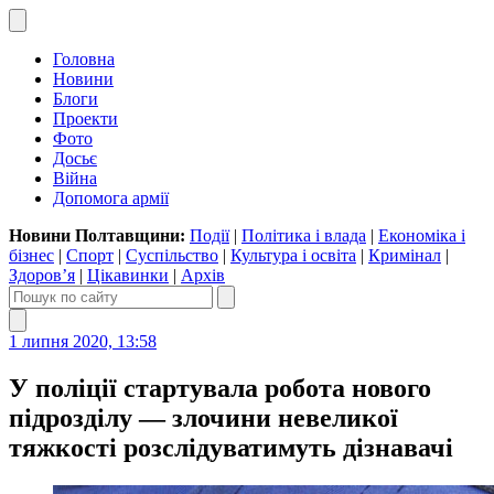
Головна
Новини
Блоги
Проекти
Фото
Досьє
Війна
Допомога армії
Новини Полтавщини:
Події
|
Політика і влада
|
Економіка і
бізнес
|
Спорт
|
Суспільство
|
Культура і освіта
|
Кримінал
|
Здоров’я
|
Цікавинки
|
Архів
1 липня 2020, 13:58
У поліції стартувала робота нового
підрозділу — злочини невеликої
тяжкості розслідуватимуть дізнавачі