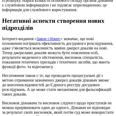
із розшуку. Наразі кількість особового складу органів дізнання
є службовою інформацією і не підлягає оприлюдненню, це
інформація для службового користування.
Негативні аспекти створення нових
підрозділів
Інтернет-видання «
Закон і бізнес
» зазначає, що нові
положення погіршать ефективність досудового розслідування,
адже з’являється можливість заміни джерел доказів на нові.
Тепер джерелами доказів можуть бути пояснення осіб,
результати медичного обстеження, висновок спеціаліста,
показання технічних приладів і технічних засобів, що мають
функції фото- та відеозапису.
Негативним також є те, що проводити процесуальні дії з
метою отримання зазначених джерел доказів дізнавач зможе
до внесення відомостей до Єдиного реєстру досудових
розслідувань. А це може стати механізмом для фальсифікацій
таких доказів.
Висновок дізнавача та висновок слідчого щодо проступків не
можна прирівнювати один до одного. Дізнавач не відповідає
за результат своїх висновків, який потім суд може використати