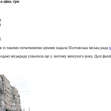
а ціна, грн
3
3
1
ж із такими початковими цінами надала Полтавська міська рада
п
дажі міськрада ухвалила ще у лютому минулого року. Далі фахів