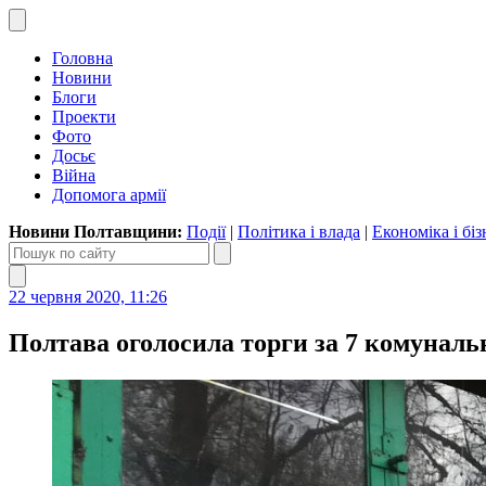
Головна
Новини
Блоги
Проекти
Фото
Досьє
Війна
Допомога армії
Новини Полтавщини:
Події
|
Політика і влада
|
Економіка і біз
22 червня 2020, 11:26
Полтава оголосила торги за 7 комуналь