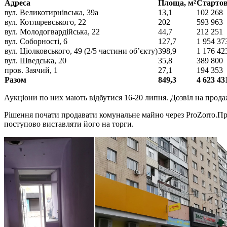
Адреса
Площа, м²
Стартов
вул. Великотирнівська, 39а
13,1
102 268
вул. Котляревського, 22
202
593 963
вул. Молодогвардійська, 22
44,7
212 251
вул. Соборності, 6
127,7
1 954 37
вул. Ціолковського, 49 (2/5 частини об’єкту)
398,9
1 176 42
вул. Шведська, 20
35,8
389 800
пров. Заячий, 1
27,1
194 353
Разом
849,3
4 623 43
Аукціони по них мають відбутися 16-20 липня. Дозвіл на прода
Рішення почати продавати комунальне майно через ProZorro.Про
поступово виставляти його на торги.