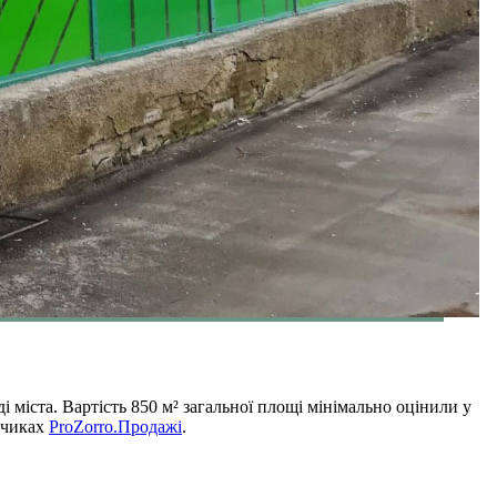
міста. Вартість 850 м² загальної площі мінімально оцінили у
нчиках
ProZorro.Продажі
.