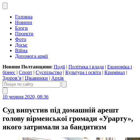
Головна
Новини
Блоги
Проекти
Фото
Досьє
Війна
Допомога армії
Новини Полтавщини:
Події
|
Політика і влада
|
Економіка і
бізнес
|
Спорт
|
Суспільство
|
Культура і освіта
|
Кримінал
|
Здоров’я
|
Цікавинки
|
Архів
10 червня 2020, 08:36
Суд випустив під домашній арешт
голову вірменської громади «Урарту»,
якого затримали за бандитизм