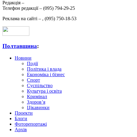
Редакція –
Телефон редакції –
(095) 794-29-25
Реклама на сайті –
,
(095) 750-18-53
Полтавщина
:
Новини
Події
Політика і влада
Економіка і бізнес
Спорт
Суспільство
Культура і освіта
Кримінал
Здоров’я
Цікавинки
Проекти
Блоги
Фоторепортажі
Архів