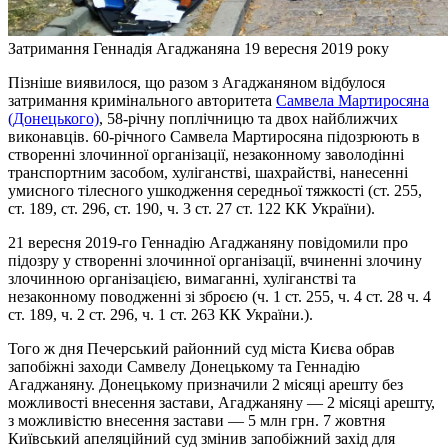
Затримання Геннадія Агаджаняна 19 вересня 2019 року
Пізніше виявилося, що разом з Агаджаняном відбулося
затримання кримінального авторитета
Самвела Мартиросяна
(Донецького)
, 58-річну поплічницю та двох найближчих
виконавців. 60-річного Самвела Мартиросяна підозрюють в
створенні злочинної організації, незаконному заволодінні
транспортним засобом, хуліганстві, шахрайстві, нанесенні
умисного тілесного ушкодження середньої тяжкості (ст. 255,
ст. 189, ст. 296, ст. 190, ч. 3 ст. 27 ст. 122 КК України).
21 вересня 2019-го Геннадію Агаджаняну повідомили про
підозру у створенні злочинної організації, вчиненні злочину
злочинною організацією, вимаганні, хуліганстві та
незаконному поводженні зі зброєю (ч. 1 ст. 255, ч. 4 ст. 28 ч. 4
ст. 189, ч. 2 ст. 296, ч. 1 ст. 263 КК України.).
Того ж дня Печерський районний суд міста Києва обрав
запобіжні заходи Самвелу Донецькому та Геннадію
Агаджаняну. Донецькому призначили 2 місяці арешту без
можливості внесення застави, Агаджаняну — 2 місяці арешту,
з можливістю внесення застави — 5 млн грн. 7 жовтня
Київський апеляційний суд змінив запобіжний захід для