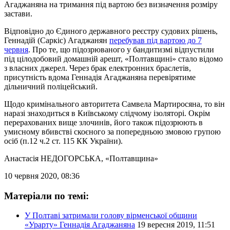
Агаджаняна на тримання під вартою без визначення розміру
застави.
Відповідно до Єдиного державного реєстру судових рішень,
Геннадій (Саркіс) Агаджанян
перебував під вартою до 7
червня
. Про те, що підозрюваного у бандитизмі відпустили
під цілодобовий домашній арешт, «Полтавщині» стало відомо
з власних джерел. Через брак електронних браслетів,
присутність вдома Геннадія Агаджаняна перевірятиме
дільничний поліцейський.
Щодо кримінального авторитета Самвела Мартиросяна, то він
наразі знаходиться в Київському слідчому ізоляторі. Окрім
перерахованих вище злочинів, його також підозрюють в
умисному вбивстві скоєного за попередньою змовою групою
осіб (п.12 ч.2 ст. 115 КК України).
Анастасія НЕДОГОРСЬКА
, «Полтавщина»
10 червня 2020, 08:36
Матеріали по темі:
У Полтаві затримали голову вірменської общини
«Урарту» Геннадія Агаджаняна
19 вересня 2019, 11:51