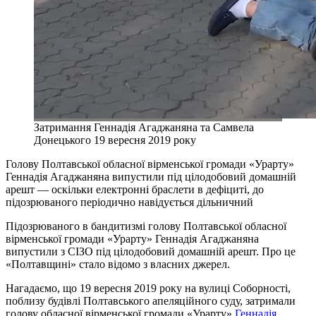
Затримання Геннадія Агаджаняна та Самвела
Донецького 19 вересня 2019 року
Голову Полтавської обласної вірменської громади «Урарту»
Геннадія Агаджаняна випустили під цілодобовий домашній
арешт — оскільки електронні браслети в дефіциті, до
підозрюваного періодично навідується дільничний
Підозрюваного в бандитизмі голову Полтавської обласної
вірменської громади «Урарту» Геннадія Агаджаняна
випустили з СІЗО під цілодобовий домашній арешт. Про це
«Полтавщині» стало відомо з власних джерел.
Нагадаємо, що 19 вересня 2019 року на вулиці Соборності,
поблизу будівлі Полтавського апеляційного суду, затримали
голову обласної вірменської громади «Урарту»
Геннадія