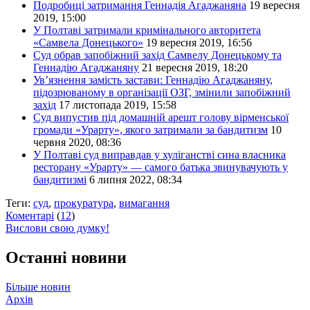
Подробиці затримання Геннадія Агаджаняна
19 вересня
2019, 15:00
У Полтаві затримали кримінального авторитета
«Самвела Донецького»
19 вересня 2019, 16:56
Суд обрав запобіжний захід Самвелу Донецькому та
Геннадію Агаджаняну
21 вересня 2019, 18:20
Ув’язнення замість застави: Геннадію Агаджаняну,
підозрюваному в організації ОЗГ, змінили запобіжний
захід
17 листопада 2019, 15:58
Суд випустив під домашній арешт голову вірменської
громади «Урарту», якого затримали за бандитизм
10
червня 2020, 08:36
У Полтаві суд виправдав у хуліганстві сина власника
ресторану «Урарту» — самого батька звинувачують у
бандитизмі
6 липня 2022, 08:34
Теги:
суд
,
прокуратура
,
вимагання
Коментарі
(
12
)
Вислови свою думку!
Останні новини
Більше новин
Архів