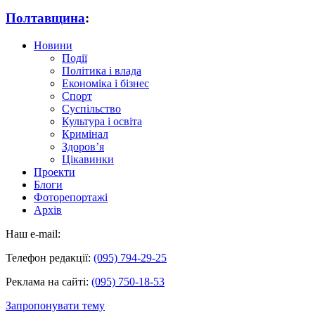
Полтавщина
:
Новини
Події
Політика і влада
Економіка і бізнес
Спорт
Суспільство
Культура і освіта
Кримінал
Здоров’я
Цікавинки
Проекти
Блоги
Фоторепортажі
Архів
Наш e-mail:
Телефон редакції:
(095) 794-29-25
Реклама на сайті:
(095) 750-18-53
Запропонувати тему