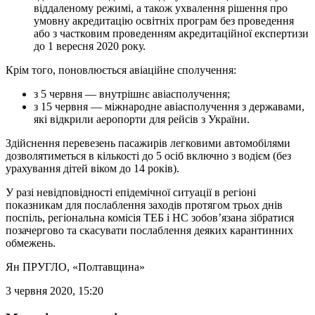
віддаленому режимі, а також ухвалення рішення про
умовну акредитацію освітніх програм без проведення
або з частковим проведенням акредитаційної експертизи
до 1 вересня 2020 року.
Крім того, поновлюється авіаційне сполучення:
з 5 червня — внутрішнє авіасполучення;
з 15 червня — міжнародне авіасполучення з державами,
які відкрили аеропорти для рейсів з України.
Здійснення перевезень пасажирів легковими автомобілями
дозволятиметься в кількості до 5 осіб включно з водієм (без
урахування дітей віком до 14 років).
У разі невідповідності епідемічної ситуації в регіоні
показникам для послаблення заходів протягом трьох днів
поспіль, регіональна комісія ТЕБ і НС зобов’язана зібратися
позачергово та скасувати послаблення деяких карантинних
обмежень.
Ян ПРУГЛО
, «Полтавщина»
3 червня 2020, 15:20