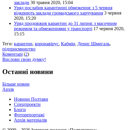
заклади
30 травня 2020, 15:04
Уряд послабив карантинні обмеження: з 5 червня
відкриють заклади громадського харчування
3 червня
2020, 15:20
Уряд продовжив карантин до 31 липня: з масочним
режимом та обмеженнями у транспорті
17 червня 2020,
15:15
Теги:
карантин
,
коронавірус
,
Кабмін
,
Денис Шмигаль
,
підприємництво
Коментарі
(
2
)
Вислови свою думку!
Останні новини
Більше новин
Архів
Новини Полтави
Спецпроекти
Блоги
Фоторепортажі
Архів матеріалів
© 2009 – 2026 Інтернет-видання «Полтавщина»