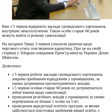
Вже з 5 червня відкриють заклади громадського харчування,
внутрішнє авіасполучення. Також особи старше 60 років
можуть вийти із режиму самоізоляції
На засіданні Уряду 3 червня ухвалили рішення щодо
чергового етапу пом’якшення карантину. Про це на своїй
сторінці у Telegram повідомив Прем’єр-міністр України Денис
Шмигаль.
Дозволено:
з 5 червня роботи закладів громадського харчування,
зокрема приймання відвідувачів у приміщеннях, за
умови дотримання протиепідемічних заходів;
з 5 червня особам старше 60 років не дотримуватися
зобов’язання щодо самоізоляції;
проведення релігійних заходів у приміщенні за умови
перебування не більше 1 особи на 5 м²;
проведення акредитації освітніх програм, за якими
здійснюється підготовка здобувачів вищої освіти, у