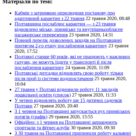
Матеріали по темі:
Кабмін з затримкою оприлюднив постанову про
адаптивний карантин з 22 травня
22 травня 2020, 08:48
Полтавщина послаблює карантин — з 23 травня
відновлено міське, приміське та внутрішньообласне
пасажирське перевезення
23 травня 2020, 14:31
Повний перелік дозволених заходів на Полтавщині
протягом 2-го етапу послаблення карантину
23 травня
2020, 17:52
Полтавці старше 60 років, які не працюють у важливих
галузях, не можуть їздити у транспорті й після
послаблення карантину
24 травня 2020, 11:09
Полтавські дитсадки відновлять свою роботу тільки
після проб із системи водопостачання
25 травня 2020,
16:04
27 травня у Полтаві відновили роботу 11 закладів
дошкільної освіти (список)
27 травня 2020, 11:33
У четвер відновлять роботу ще 15 дитячих садочків
Полтави
27 травня 2020, 20:40
З 1 червня на Полтавщині запускається рух приміських
потягів (графік)
29 травня 2020, 15:55
Офіційно: з 1 червня на Полтавщині запрацюють
спортзали та фітнес-клуби
30 травня 2020, 09:30
З 30 травня на Полтавщині припинили роботу кальянні