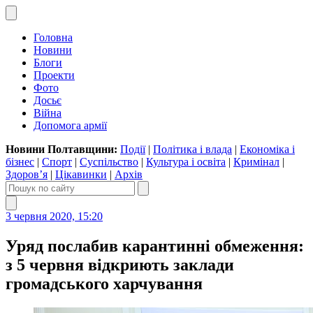
Головна
Новини
Блоги
Проекти
Фото
Досьє
Війна
Допомога армії
Новини Полтавщини:
Події
|
Політика і влада
|
Економіка і
бізнес
|
Спорт
|
Суспільство
|
Культура і освіта
|
Кримінал
|
Здоров’я
|
Цікавинки
|
Архів
3 червня 2020, 15:20
Уряд послабив карантинні обмеження:
з 5 червня відкриють заклади
громадського харчування