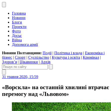
Головна
Новини
Блоги
Проекти
Фото
Досьє
Війна
Допомога армії
Новини Полтавщини:
Події
|
Політика і влада
|
Економіка і
бізнес
|
Спорт
|
Суспільство
|
Культура і освіта
|
Кримінал
|
Здоров’я
|
Цікавинки
|
Архів
31 травня 2020, 15:59
«Ворскла» на останній хвилині втрачає
перемогу над «Львовом»