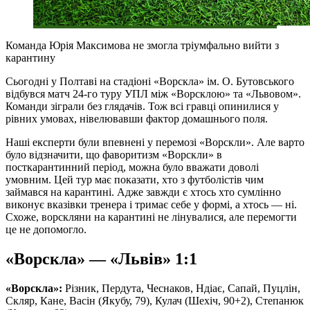
Команда Юрія Максимова не змогла тріумфально вийти з
карантину
Сьогодні у Полтаві на стадіоні «Ворскла» ім. О. Бутовського
відбувся матч 24-го туру УПЛ між «Ворсклою» та «Львовом».
Команди зіграли без глядачів. Тож всі гравці опинилися у
рівних умовах, нівелювавши фактор домашнього поля.
Наші експерти були впевнені у перемозі «Ворскли». Але варто
було відзначити, що фаворитизм «Ворскли» в
посткарантинний період, можна було вважати доволі
умовним. Цей тур має показати, хто з футболістів чим
займався на карантині. Адже завжди є хтось хто сумлінно
виконує вказівки тренера і тримає себе у формі, а хтось — ні.
Схоже, ворскляни на карантині не лінувалися, але перемогти
це не допомогло.
«Ворскла» — «Львів» 1:1
«Ворскла»:
Різник, Пердута, Чеснаков, Ндіає, Сапай, Пуцлін,
Скляр, Кане, Васін (Якубу, 79), Кулач (Шехіч, 90+2), Степанюк