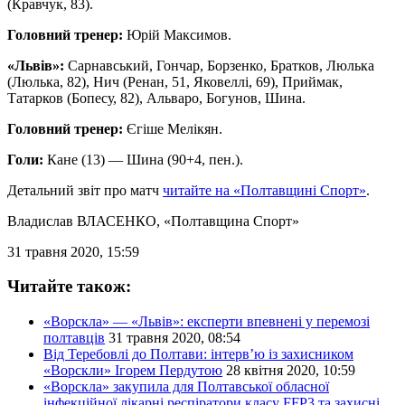
(Кравчук, 83).
Головний тренер:
Юрій Максимов.
«Львів»:
Сарнавський, Гончар, Борзенко, Братков, Люлька
(Люлька, 82), Нич (Ренан, 51, Яковеллі, 69), Приймак,
Татарков (Бопесу, 82), Альваро, Богунов, Шина.
Головний тренер:
Єгіше Мелікян.
Голи:
Кане (13) — Шина (90+4, пен.).
Детальний звіт про матч
читайте на «Полтавщині Спорт»
.
Владислав ВЛАСЕНКО
, «Полтавщина Спорт»
31 травня 2020, 15:59
Читайте також:
«Ворскла» — «Львів»: експерти впевнені у перемозі
полтавців
31 травня 2020, 08:54
Від Теребовлі до Полтави: інтерв’ю із захисником
«Ворскли» Ігорем Пердутою
28 квітня 2020, 10:59
«Ворскла» закупила для Полтавської обласної
інфекційної лікарні респіратори класу FFP3 та захисні