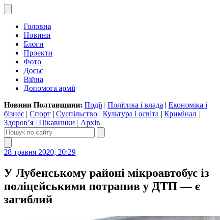
Головна
Новини
Блоги
Проекти
Фото
Досьє
Війна
Допомога армії
Новини Полтавщини:
Події
|
Політика і влада
|
Економіка і
бізнес
|
Спорт
|
Суспільство
|
Культура і освіта
|
Кримінал
|
Здоров’я
|
Цікавинки
|
Архів
28 травня 2020, 20:29
У Лубенському районі мікроавтобус із
поліцейськими потрапив у ДТП — є
загиблий