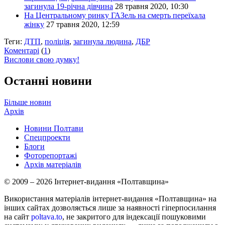
загинула 19-річна дівчина
28 травня 2020, 10:30
На Центральному ринку ГАЗель на смерть переїхала
жінку
27 травня 2020, 12:59
Теги:
ДТП
,
поліція
,
загинула людина
,
ДБР
Коментарі
(
1
)
Вислови свою думку!
Останні новини
Більше новин
Архів
Новини Полтави
Спецпроекти
Блоги
Фоторепортажі
Архів матеріалів
© 2009 – 2026 Інтернет-видання «Полтавщина»
Використання матеріалів інтернет-видання «Полтавщина» на
інших сайтах дозволяється лише за наявності гіперпосилання
на сайт
poltava.to
, не закритого для індексації пошуковими