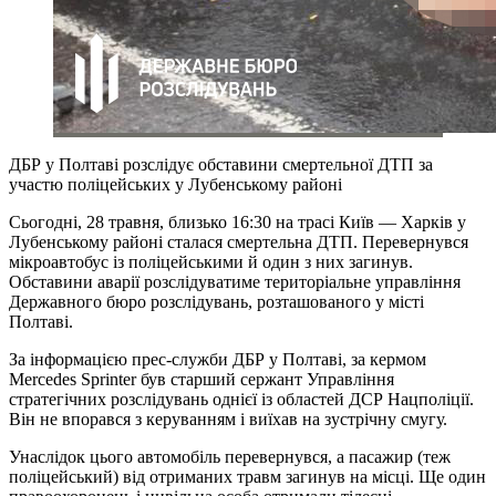
ДБР у Полтаві розслідує обставини смертельної ДТП за
участю поліцейських у Лубенському районі
Сьогодні, 28 травня, близько 16:30 на трасі Київ — Харків у
Лубенському районі сталася смертельна ДТП. Перевернувся
мікроавтобус із поліцейськими й один з них загинув.
Обставини аварії розслідуватиме територіальне управління
Державного бюро розслідувань, розташованого у місті
Полтаві.
За інформацією прес-служби ДБР у Полтаві, за кермом
Mercedes Sprinter був старший сержант Управління
стратегічних розслідувань однієї із областей ДСР Нацполіції.
Він не впорався з керуванням і виїхав на зустрічну смугу.
Унаслідок цього автомобіль перевернувся, а пасажир (теж
поліцейський) від отриманих травм загинув на місці. Ще один