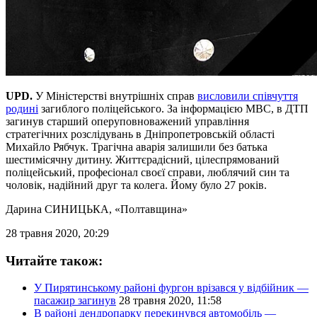
UPD.
У Міністерстві внутрішніх справ
висловили співчуття
родині
загиблого поліцейського. За інформацією МВС, в ДТП
загинув старший оперуповноважений управління
стратегічних розслідувань в Дніпропетровській області
Михайло Рябчук. Трагічна аварія залишили без батька
шестимісячну дитину. Життєрадісний, цілеспрямований
поліцейський, професіонал своєї справи, люблячий син та
чоловік, надійний друг та колега. Йому було 27 років.
Дарина СИНИЦЬКА
, «Полтавщина»
28 травня 2020, 20:29
Читайте також:
У Пирятинському районі фургон врізався у відбійник —
пасажир загинув
28 травня 2020, 11:58
В районі дендропарку перекинувся автомобіль —