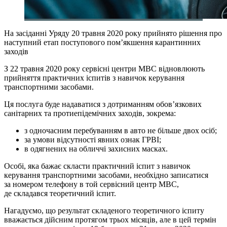
На засіданні Уряду 20 травня 2020 року прийнято рішення про
наступний етап поступового пом’якшення карантинних
заходів
З 22 травня 2020 року сервісні центри МВС відновлюють
прийняття практичних іспитів з навичок керування
транспортними засобами.
Ця послуга буде надаватися з дотриманням обов’язкових
санітарних та протиепідемічних заходів, зокрема:
з одночасним перебуванням в авто не більше двох осіб;
за умови відсутності явних ознак ГРВІ;
в одягнених на обличчі захисних масках.
Особі, яка бажає скласти практичний іспит з навичок
керування транспортними засобами, необхідно записатися
за номером телефону в той сервісний центр МВС,
де складався теоретичний іспит.
Нагадуємо, що результат складеного теоретичного іспиту
вважається дійсним протягом трьох місяців, але в цей термін