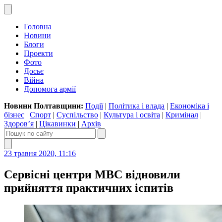
Головна
Новини
Блоги
Проекти
Фото
Досьє
Війна
Допомога армії
Новини Полтавщини:
Події
|
Політика і влада
|
Економіка і
бізнес
|
Спорт
|
Суспільство
|
Культура і освіта
|
Кримінал
|
Здоров’я
|
Цікавинки
|
Архів
23 травня 2020, 11:16
Сервісні центри МВС відновили
прийняття практичних іспитів