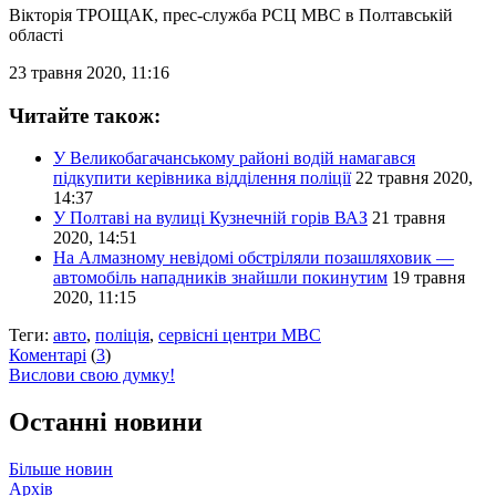
Вікторія ТРОЩАК
, прес-служба РСЦ МВС в Полтавській
області
23 травня 2020, 11:16
Читайте також:
У Великобагачанському районі водій намагався
підкупити керівника відділення поліції
22 травня 2020,
14:37
У Полтаві на вулиці Кузнечній горів ВАЗ
21 травня
2020, 14:51
На Алмазному невідомі обстріляли позашляховик —
автомобіль нападників знайшли покинутим
19 травня
2020, 11:15
Теги:
авто
,
поліція
,
сервісні центри МВС
Коментарі
(
3
)
Вислови свою думку!
Останні новини
Більше новин
Архів