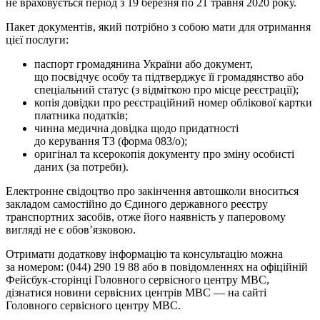
не враховується період з 19 березня по 21 травня 2020 року.
Пакет документів, який потрібно з собою мати для отримання
цієї послуги:
паспорт громадянина України або документ,
що посвідчує особу та підтверджує її громадянство або
спеціальний статус (з відміткою про місце реєстрації);
копія довідки про реєстраційний номер облікової картки
платника податків;
чинна медична довідка щодо придатності
до керування ТЗ (форма 083/о);
оригінал та ксерокопія документу про зміну особисті
даних (за потреби).
Електронне свідоцтво про закінчення автошколи вноситься
закладом самостійно до Єдиного державного реєстру
транспортних засобів, отже його наявність у паперовому
вигляді не є обов’язковою.
Отримати додаткову інформацію та консультацію можна
за номером: (044) 290 19 88 або в повідомленнях на офіційній
Фейсбук-сторінці Головного сервісного центру МВС,
дізнатися новини сервісних центрів MBC — на сайті
Головного сервісного центру МВС.