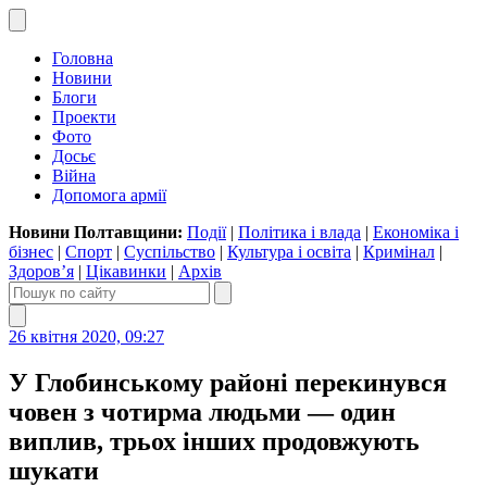
Головна
Новини
Блоги
Проекти
Фото
Досьє
Війна
Допомога армії
Новини Полтавщини:
Події
|
Політика і влада
|
Економіка і
бізнес
|
Спорт
|
Суспільство
|
Культура і освіта
|
Кримінал
|
Здоров’я
|
Цікавинки
|
Архів
26 квітня 2020, 09:27
У Глобинському районі перекинувся
човен з чотирма людьми — один
виплив, трьох інших продовжують
шукати