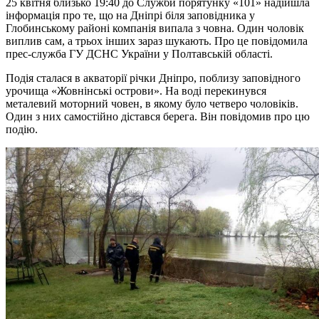
25 квітня близько 19:40 до Служби порятунку «101» надійшла
інформація про те, що на Дніпрі біля заповідника у
Глобинському районі компанія випала з човна. Один чоловік
виплив сам, а трьох інших зараз шукають. Про це повідомила
прес-служба ГУ ДСНС України у Полтавській області.
Подія сталася в акваторії річки Дніпро, поблизу заповідного
урочища «Жовнінські острови». На воді перекинувся
металевий моторний човен, в якому було четверо чоловіків.
Один з них самостійно дістався берега. Він повідомив про цю
подію.