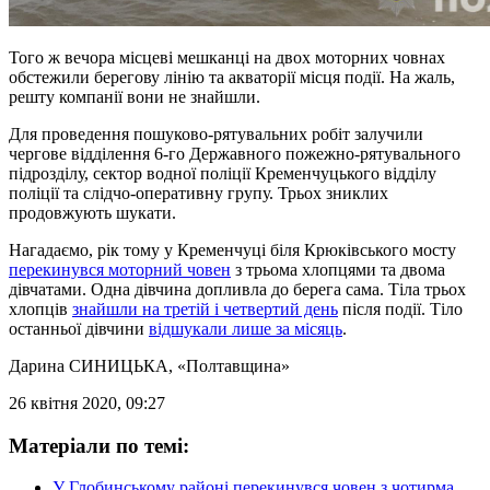
Того ж вечора місцеві мешканці на двох моторних човнах
обстежили берегову лінію та акваторії місця події. На жаль,
решту компанії вони не знайшли.
Для проведення пошуково-рятувальних робіт залучили
чергове відділення 6-го Державного пожежно-рятувального
підрозділу, сектор водної поліції Кременчуцького відділу
поліції та слідчо-оперативну групу. Трьох зниклих
продовжують шукати.
Нагадаємо, рік тому у Кременчуці біля Крюківського мосту
перекинувся моторний човен
з трьома хлопцями та двома
дівчатами. Одна дівчина допливла до берега сама. Тіла трьох
хлопців
знайшли на третій і четвертий день
після події. Тіло
останньої дівчини
відшукали лише за місяць
.
Дарина СИНИЦЬКА
, «Полтавщина»
26 квітня 2020, 09:27
Матеріали по темі:
У Глобинському районі перекинувся човен з чотирма