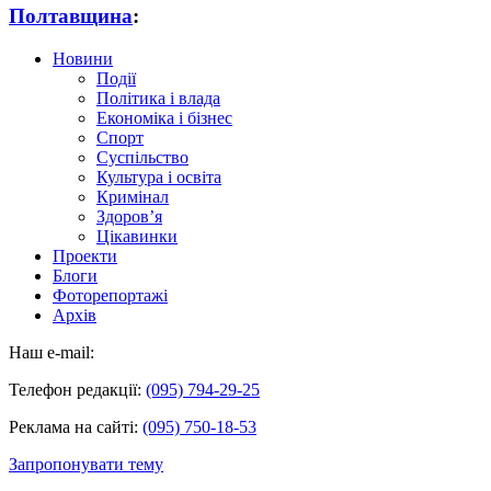
Полтавщина
:
Новини
Події
Політика і влада
Економіка і бізнес
Спорт
Суспільство
Культура і освіта
Кримінал
Здоров’я
Цікавинки
Проекти
Блоги
Фоторепортажі
Архів
Наш e-mail:
Телефон редакції:
(095) 794-29-25
Реклама на сайті:
(095) 750-18-53
Запропонувати тему