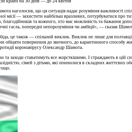
й країні на 30 днів — до 24 квітня
ота наголосив, що ця ситуація надає розуміння важливості спіль
ної місії — захистити найбільш вразливих, потурбуватися про ти
ів, благодійників та кожного, хто має можливість та бажання до
ні гасла, попередні непорозуміння чи амбіції», — сказав Шамот
 біда, це також — спільний виклик. Виклик не лише для полтавці
чи обіцяти повернення до звичного, до карантинного способу жи
ротидії коронавірусу Олександр Шамота.
и та заходи ставатимуть все жорсткішими. І страждають в цій сит
валідністю, сімей з дітьми, які опинилися в складних життєвих об
 тощо.