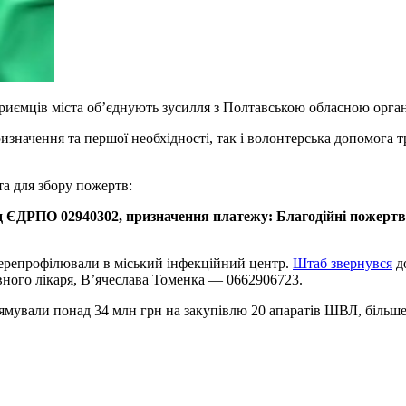
приємців міста об’єднують зусилля з Полтавською обласною орга
значення та першої необхідності, так і волонтерська допомога 
а для збору пожертв:
ЄДРПО 02940302, призначення платежу: Благодійні пожертви 
 перепрофілювали в міський інфекційний центр.
Штаб звернувся
до
вного лікаря, В’ячеслава Томенка — 0662906723.
ямували понад 34 млн грн на закупівлю 20 апаратів ШВЛ, більше 