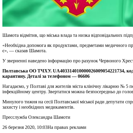
Шамота відмітив, що міська влада та низка відповідальних під
«Необхідна допомога як продуктами, предметами медичного при
є», — сказав Шамота.
У зверненні наведено інформацію про рахунок Червоного Хрест
Полтавська ОО ТЧХУ. UA403314010000026009054221734, код 
карантину. Деталі за телефоном — 06606
Нагадаємо, у Полтаві для жителів міста клінічну лікарню № 5
інфекційному центру. Звертатися можна безпосередньо до голо
Минулого тижня на сесії Полтавської міської ради депутати спр
захисту і необхідних медикаментів.
Пресслужба Олександра Шамоти
26 березня 2020, 10:03
На правах реклами