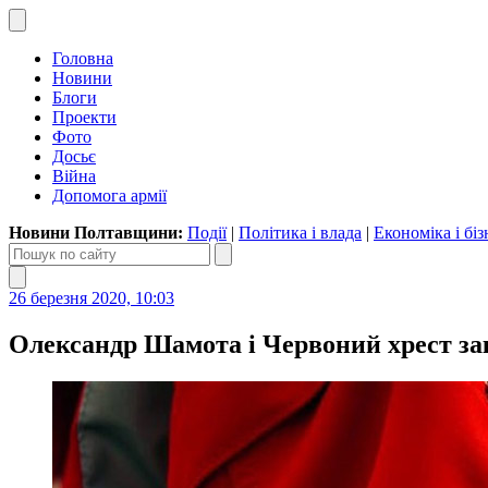
Головна
Новини
Блоги
Проекти
Фото
Досьє
Війна
Допомога армії
Новини Полтавщини:
Події
|
Політика і влада
|
Економіка і біз
26 березня 2020, 10:03
Олександр Шамота і Червоний хрест за