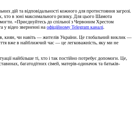
них дій та відповідальності кожного для протистояння загрозі.
х, хто в зоні максимального ризику. Для цього Шамота
помогти. «Приєднуйтесь до спільної з Червоним Хрестом
а у відео зверненні на
офіційному Telegram каналі
.
в, киян, чи навіть — жителів України. Це глобальний виклик —
ття вже в найближчий час — це легковажність, яку ми не
уації найбільше ті, хто і так постійно потребує допомоги. Це,
ставинах, багатодітних сімей, матерів-одиначок та батьків-