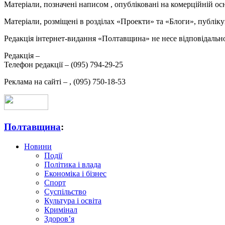
Матеріали, позначені написом
, опубліковані на комерційній ос
Матеріали, розміщені в розділах «Проекти» та «Блоги», публікую
Редакція інтернет-видання «Полтавщина» не несе відповідальнос
Редакція –
Телефон редакції –
(095) 794-29-25
Реклама на сайті –
,
(095) 750-18-53
Полтавщина
:
Новини
Події
Політика і влада
Економіка і бізнес
Спорт
Суспільство
Культура і освіта
Кримінал
Здоров’я