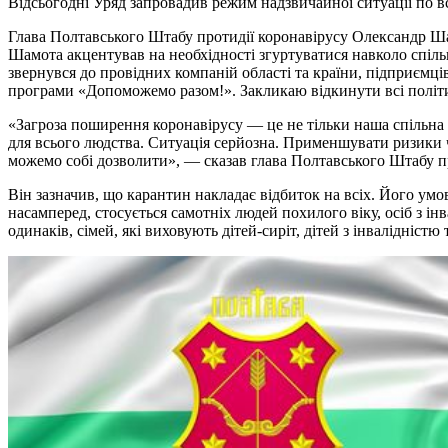
Відсьогодні Уряд запровадив режим надзвичайної ситуації по всі
Глава Полтавського Штабу протидії коронавірусу Олександр Шам
Шамота акцентував на необхідності згуртуватися навколо спіль
звернувся до провідних компаній області та країни, підприємц
програми «Допоможемо разом!». Закликаю відкинути всі політич
«Загроза поширення коронавірусу — це не тільки наша спільна
для всього людства. Ситуація серйозна. Применшувати ризики 
можемо собі дозволити», — сказав глава Полтавського Штабу п
Він зазначив, що карантин накладає відбиток на всіх. Його умов
насамперед, стосується самотніх людей похилого віку, осіб з ін
одинаків, сімей, які виховують дітей-сиріт, дітей з інвалідністю