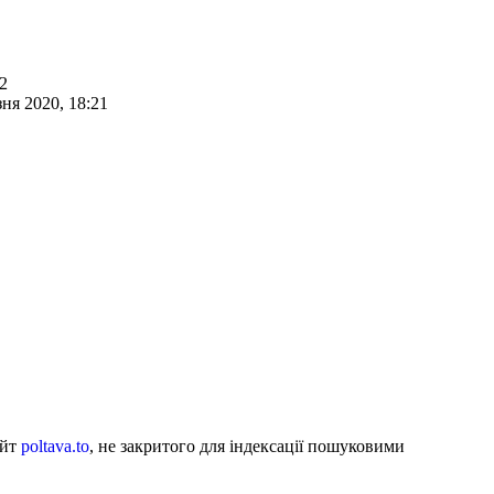
22
зня 2020, 18:21
айт
poltava.to
, не закритого для індексації пошуковими