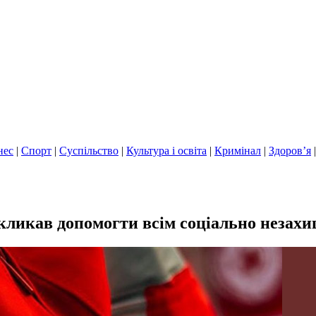
нес
|
Спорт
|
Суспільство
|
Культура і освіта
|
Кримінал
|
Здоров’я
кликав допомогти всім соціально неза