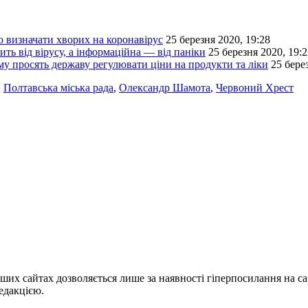
 визначати хворих на коронавірус
25 березня 2020, 19:28
ить від вірусу, а інформаційна — від паніки
25 березня 2020, 19:
у просять державу регулювати ціни на продукти та ліки
25 бере
,
Полтавська міська рада
,
Олександр Шамота
,
Червоний Хрест
ших сайтах дозволяється лише за наявності гіперпосилання на с
едакцією.