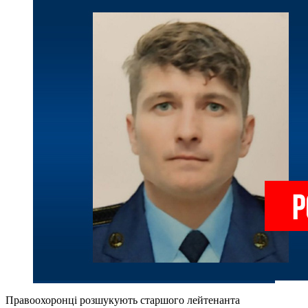
Правоохоронці розшукують старшого лейтенанта