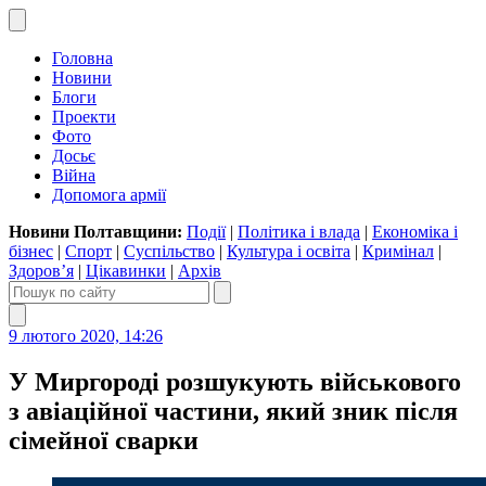
Головна
Новини
Блоги
Проекти
Фото
Досьє
Війна
Допомога армії
Новини Полтавщини:
Події
|
Політика і влада
|
Економіка і
бізнес
|
Спорт
|
Суспільство
|
Культура і освіта
|
Кримінал
|
Здоров’я
|
Цікавинки
|
Архів
9 лютого 2020, 14:26
У Миргороді розшукують військового
з авіаційної частини, який зник після
сімейної сварки