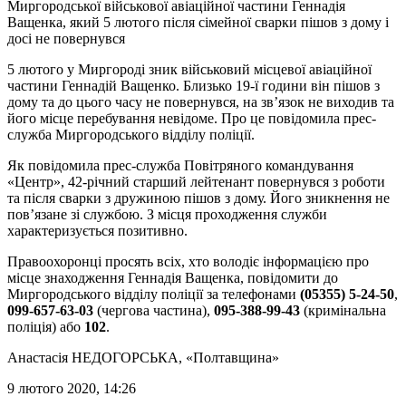
Миргородської військової авіаційної частини Геннадія
Ващенка, який 5 лютого після сімейної сварки пішов з дому і
досі не повернувся
5 лютого у Миргороді зник військовий місцевої авіаційної
частини Геннадій Ващенко. Близько 19-ї години він пішов з
дому та до цього часу не повернувся, на зв’язок не виходив та
його місце перебування невідоме. Про це повідомила прес-
служба Миргородського відділу поліції.
Як повідомила прес-служба Повітряного командування
«Центр», 42-річний старший лейтенант повернувся з роботи
та після сварки з дружиною пішов з дому. Його зникнення не
пов’язане зі службою. З місця проходження служби
характеризується позитивно.
Правоохоронці просять всіх, хто володіє інформацією про
місце знаходження Геннадія Ващенка, повідомити до
Миргородського відділу поліції за телефонами
(05355) 5-24-50
,
099-657-63-03
(чергова частина),
095-388-99-43
(кримінальна
поліція) або
102
.
Анастасія НЕДОГОРСЬКА
, «Полтавщина»
9 лютого 2020, 14:26