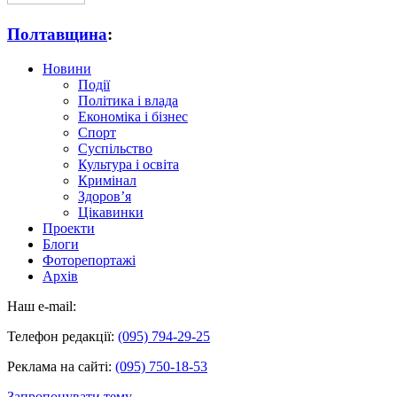
Полтавщина
:
Новини
Події
Політика і влада
Економіка і бізнес
Спорт
Суспільство
Культура і освіта
Кримінал
Здоров’я
Цікавинки
Проекти
Блоги
Фоторепортажі
Архів
Наш e-mail:
Телефон редакції:
(095) 794-29-25
Реклама на сайті:
(095) 750-18-53
Запропонувати тему