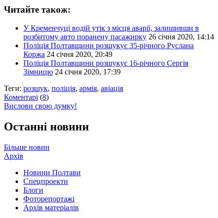
Читайте також:
У Кременчуці водій утік з місця аварії, залишивши в
розбитому авто поранену пасажирку
26 січня 2020, 14:14
Поліція Полтавщини розшукує 35-річного Руслана
Коржа
24 січня 2020, 20:49
Поліція Полтавщини розшукує 16-річного Сергія
Зімницю
24 січня 2020, 17:39
Теги:
розшук
,
поліція
,
армія
,
авіація
Коментарі
(
8
)
Вислови свою думку!
Останні новини
Більше новин
Архів
Новини Полтави
Спецпроекти
Блоги
Фоторепортажі
Архів матеріалів