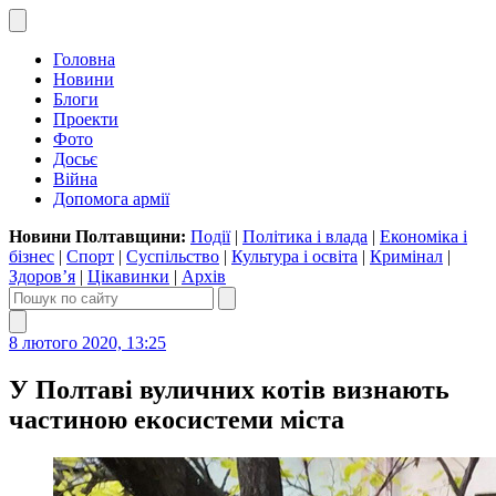
Головна
Новини
Блоги
Проекти
Фото
Досьє
Війна
Допомога армії
Новини Полтавщини:
Події
|
Політика і влада
|
Економіка і
бізнес
|
Спорт
|
Суспільство
|
Культура і освіта
|
Кримінал
|
Здоров’я
|
Цікавинки
|
Архів
8 лютого 2020, 13:25
У Полтаві вуличних котів визнають
частиною екосистеми міста