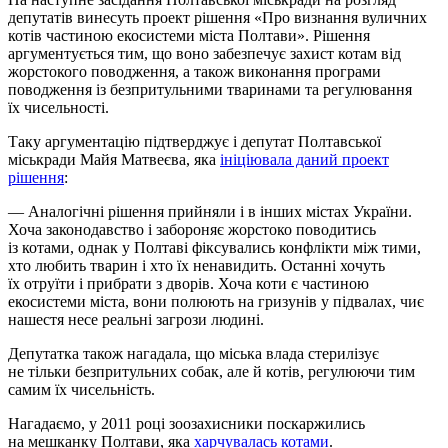
депутатів винесуть проект рішення «Про визнання вуличних
котів частиною екосистеми міста Полтави». Рішення
аргументується тим, що воно забезпечує захист котам від
жорстокого поводження, а також виконання програми
поводження із безпритульними тваринами та регулювання
їх чисельності.
Таку аргументацію підтверджує і депутат Полтавської
міськради Майя Матвеєва, яка
ініціювала даний проект
рішення
:
— Аналогічні рішення прийняли і в інших містах України.
Хоча законодавство і забороняє жорстоко поводитись
із котами, однак у Полтаві фіксувались конфлікти між тими,
хто любить тварин і хто їх ненавидить. Останні хочуть
їх отруїти і прибрати з дворів. Хоча коти є частиною
екосистеми міста, вони полюють на гризунів у підвалах, чиє
нашестя несе реальні загрози людині.
Депутатка також нагадала, що міська влада стерилізує
не тільки безпритульних собак, але й котів, регулюючи тим
самим їх чисельність.
Нагадаємо, у 2011 році зоозахисники поскаржились
на мешканку Полтави, яка
харчувалась котами
.