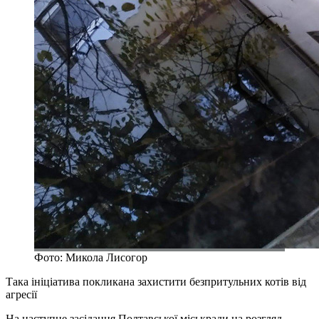
Фото: Микола Лисогор
Така ініціатива покликана захистити безпритульних котів від
агресії
На наступне засідання Полтавської міськради на розгляд