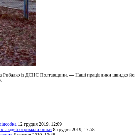
ана Рибалко із ДСНС Полтавщини. — Наші працівники швидко йог
.
підсобка
12 грудня 2019, 12:09
двоє людей отримали опіки
8 грудня 2019, 17:58
людина
5 грудня 2019, 10:48