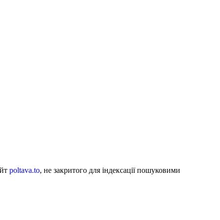
айт
poltava.to
, не закритого для індексації пошуковими