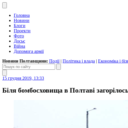
Головна
Новини
Блоги
Проекти
Фото
Досьє
Війна
Допомога армії
Новини Полтавщини:
Події
|
Політика і влада
|
Економіка і біз
15 грудня 2019, 13:33
Біля бомбосховища в Полтаві загорілось