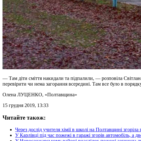
— Там діти сміття накидали та підпалили, — розповіла Світл
перевірити чи нема загорання всередині. Там все було в порядку
Олена ЛУЦЕНКО
, «Полтавщина»
15 грудня 2019, 13:33
Читайте також:
Через дослід учителя хімії в школі на Полтавщині згоріла 
У Карлівці під час пожежі в гаражі згорів автомобіль, а 
У Новосанжарському районі внаслідок пожежі загинула 