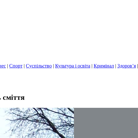
нес
|
Спорт
|
Суспільство
|
Культура і освіта
|
Кримінал
|
Здоров’я
 сміття