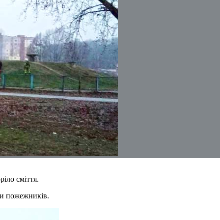
ріло сміття.
али пожежників.