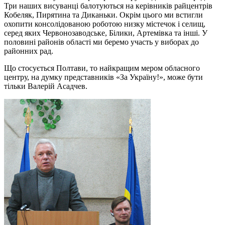
Три наших висуванці балотуються на керівників райцентрів
Кобеляк, Пирятина та Диканьки. Окрім цього ми встигли
охопити консолідованою роботою низку містечок і селищ,
серед яких Червонозаводське, Білики, Артемівка та інші. У
половині районів області ми беремо участь у виборах до
районних рад.
Що стосується Полтави, то найкращим мером обласного
центру, на думку представників «За Україну!», може бути
тільки Валерій Асадчев.