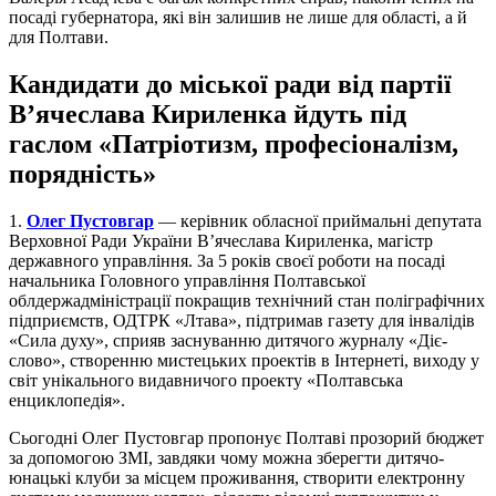
посаді губернатора, які він залишив не лише для області, а й
для Полтави.
Кандидати до міської ради від партії
В’ячеслава Кириленка йдуть під
гаслом «Патріотизм, професіоналізм,
порядність»
1.
Олег Пустовгар
— керівник обласної приймальні депутата
Верховної Ради України В’ячеслава Кириленка, магістр
державного управління. За 5 років своєї роботи на посаді
начальника Головного управління Полтавської
облдержадміністрації покращив технічний стан поліграфічних
підприємств, ОДТРК «Лтава», підтримав газету для інвалідів
«Сила духу», сприяв заснуванню дитячого журналу «Діє-
слово», створенню мистецьких проектів в Інтернеті, виходу у
світ унікального видавничого проекту «Полтавська
енциклопедія».
Сьогодні Олег Пустовгар пропонує Полтаві прозорий бюджет
за допомогою ЗМІ, завдяки чому можна зберегти дитячо-
юнацькі клуби за місцем проживання, створити електронну