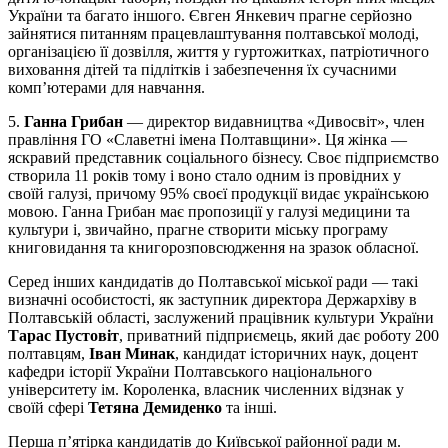
України та багато іншого. Євген Янкевич прагне серйозно
зайнятися питанням працевлаштування полтавської молоді,
організацією її дозвілля, життя у гуртожитках, патріотичного
виховання дітей та підлітків і забезпечення їх сучасними
комп’ютерами для навчання.
5.
Ганна Грибан
— директор видавництва «Дивосвіт», член
правління ГО «Славетні імена Полтавщини». Ця жінка —
яскравий представник соціального бізнесу. Своє підприємство
створила 11 років тому і воно стало одним із провідних у
своїй галузі, причому 95% своєї продукції видає українською
мовою. Ганна Грибан має пропозиції у галузі медицини та
культури і, звичайно, прагне створити міську програму
книговидання та книгорозповсюдження на зразок обласної.
Серед інших кандидатів до Полтавської міської ради — такі
визначні особистості, як заступник директора Держархіву в
Полтавській області, заслужений працівник культури України
Тарас Пустовіт
, приватний підприємець, який дає роботу 200
полтавцям,
Іван Минак
, кандидат історичних наук, доцент
кафедри історії України Полтавського національного
університету ім. Короленка, власник численних відзнак у
своїй сфері
Тетяна Демиденко
та інші.
Перша п’ятірка кандидатів до Київської районної ради м.