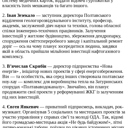
систему медичних карток, віддати відомчі гуртожитки у
власність їхніх мешканців та багато іншого.
2.
Іван Зезекало
— заступник директора Полтавського
відділення геологорозвідувального інституту, професор,
академік, заслужений діяч науки та техніки, голова обласної
спілки інженерно-технічних працівників. Залучення
інвестицій у житлове будівництво, збереження дендропарку,
спорудження сміттєпереробного заводу і капітальний ремонт
доріг — ось на чому планує зосередитися людина, завдяки
якій в область прийшли мільйонні інвестиції нафтогазового
комплексу.
3.
В’ячеслав Скрябін
— директор підприємства «Нова
енергія» , ініціатор нових проектів у сфері енергозбереження.
Він — та особистість, яка серед інших створювала полтавське
ноу-хау — комплекс для виробництва тепла на Затуринських
спорудах «Полтававодоканалу». Звичайно, він планує
продовжити свої проекти у реформуванні ЖКГ із залученням
під них інвестицій.
4.
Євген Янкевич
— приватний підприємець, викладач, рок-
музикант. Організував 5 соціальних та мистецьких проектів за
участю управління у справах сім’ї та молоді ОДА. Так, відомі
його громадсько-мистецька акція «Не будь байдужим!», літні
дитячо-юнацькі табори, поїздки по цікавих історичних місцях