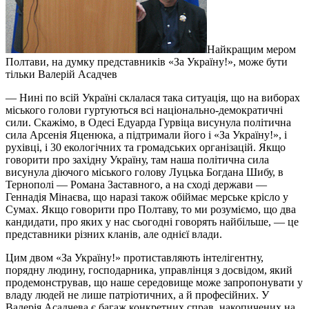
Найкращим мером
Полтави, на думку представників «За Україну!», може бути
тільки Валерій Асадчев
— Нині по всій Україні склалася така ситуація, що на виборах
міського голови гуртуються всі національно-демократичні
сили. Скажімо, в Одесі Едуарда Гурвіца висунула політична
сила Арсенія Яценюка, а підтримали його і «За Україну!», і
рухівці, і 30 екологічних та громадських організацій. Якщо
говорити про західну Україну, там наша політична сила
висунула діючого міського голову Луцька Богдана Шибу, в
Тернополі — Романа Заставного, а на сході держави —
Геннадія Мінаєва, що наразі також обіймає мерське крісло у
Сумах. Якщо говорити про Полтаву, то ми розуміємо, що два
кандидати, про яких у нас сьогодні говорять найбільше, — це
представники різних кланів, але однієї влади.
Цим двом «За Україну!» протиставляють інтелігентну,
порядну людину, господарника, управлінця з досвідом, який
продемонстрував, що наше середовище може запропонувати у
владу людей не лише патріотичних, а й професійних. У
Валерія Асадчева є багаж конкретних справ, накопичених на