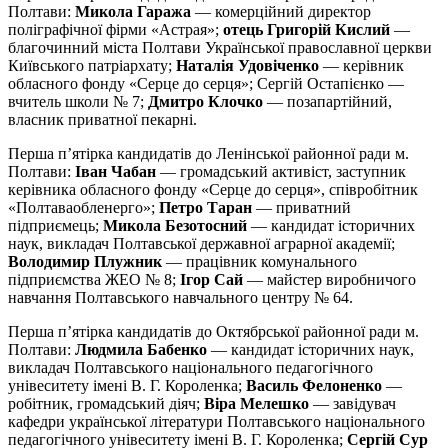
Полтави:
Микола Гаража
— комерційний директор
поліграфічної фірми «Астрая»;
отець Григорій Кислий
—
благочинний міста Полтави Української православної церкви
Київського патріархату;
Наталія Удовіченко
— керівник
обласного фонду «Серце до серця»; Сергій Остапієнко —
вчитель школи № 7;
Дмитро Клочко
— позапартійний,
власник приватної пекарні.
Перша п’ятірка кандидатів до Ленінської районної ради м.
Полтави:
Іван Чабан
— громадський активіст, заступник
керівника обласного фонду «Серце до серця», співробітник
«Полтаваобленерго»;
Петро Таран
— приватний
підприємець;
Микола Безотосний
— кандидат історичних
наук, викладач Полтавської державної аграрної академії;
Володимир Плужник
— працівник комунального
підприємства ЖЕО № 8;
Ігор Сай
— майстер виробничого
навчання Полтавського навчального центру № 64.
Перша п’ятірка кандидатів до Октябрської районної ради м.
Полтави:
Людмила Бабенко
— кандидат історичних наук,
викладач Полтавського національного педагогічного
унівеситету імені В. Г. Короленка;
Василь Фелоненко
—
робітник, громадський діяч;
Віра Мелешко
— завідувач
кафедри української літератури Полтавського національного
педагогічного унівеситету імені В. Г. Короленка;
Сергій Сур