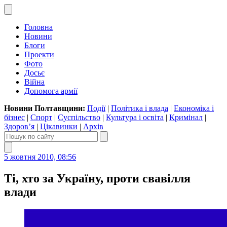
Головна
Новини
Блоги
Проекти
Фото
Досьє
Війна
Допомога армії
Новини Полтавщини:
Події
|
Політика і влада
|
Економіка і
бізнес
|
Спорт
|
Суспільство
|
Культура і освіта
|
Кримінал
|
Здоров’я
|
Цікавинки
|
Архів
5 жовтня 2010, 08:56
Ті, хто за Україну, проти свавілля
влади