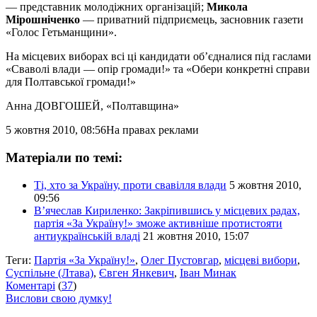
— представник молодіжних організацій;
Микола
Мірошніченко
— приватний підприємець, засновник газети
«Голос Гетьманщини».
На місцевих виборах всі ці кандидати об’єдналися під гаслами
«Сваволі влади — опір громади!» та «Обери конкретні справи
для Полтавської громади!»
Анна ДОВГОШЕЙ
, «Полтавщина»
5 жовтня 2010, 08:56
На правах реклами
Матеріали по темі:
Ті, хто за Україну, проти свавілля влади
5 жовтня 2010,
09:56
В’ячеслав Кириленко: Закріпившись у місцевих радах,
партія «За Україну!» зможе активніше протистояти
антиукраїнській владі
21 жовтня 2010, 15:07
Теги:
Партія «За Україну!»
,
Олег Пустовгар
,
місцеві вибори
,
Суспільне (Лтава)
,
Євген Янкевич
,
Іван Минак
Коментарі
(
37
)
Вислови свою думку!