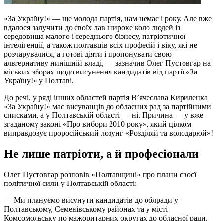
«За Україну!» — ще молода партія, нам немає і року. Але вже
вдалося залучити до своїх лав широке коло людей із
середовища малого і середнього бізнесу, патріотичної
інтелігенції, а також полтавців всіх професій і віку, які не
розчарувалися, а готові діяти і пропонувати свою
альтернативу нинішній владі, — зазначив Олег Пустовгар на
міських зборах щодо висунення кандидатів від партії «За
Україну!» у Полтаві.
До речі, у ряді інших областей партія В’ячеслава Кириленка
«За Україну!» має висуванців до обласних рад за партійними
списками, а у Полтавській області — ні. Причина — у вже
згаданому законі «Про вибори 2010 року», який цілком
виправдовує проросійський лозунг «Розділяй та володарюй»!
Не лише патріоти, а й професіонали
Олег Пустовгар розповів «Полтавщині» про плани своєї
політичної сили у Полтавській області:
— Ми плануємо висунути кандидатів до облради у
Полтавському, Семенівському районах та у місті
Комсомольську по мажоритарних округах до обласної ради.