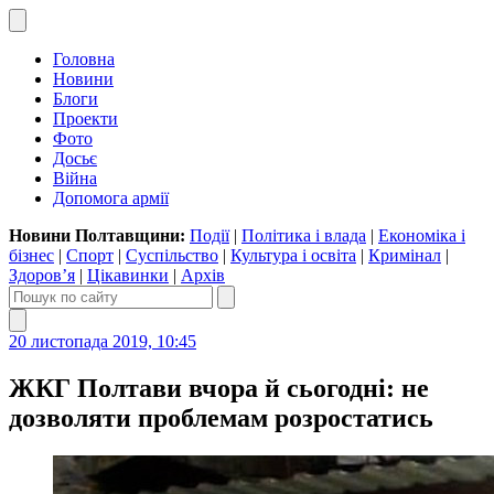
Головна
Новини
Блоги
Проекти
Фото
Досьє
Війна
Допомога армії
Новини Полтавщини:
Події
|
Політика і влада
|
Економіка і
бізнес
|
Спорт
|
Суспільство
|
Культура і освіта
|
Кримінал
|
Здоров’я
|
Цікавинки
|
Архів
20 листопада 2019, 10:45
ЖКГ Полтави вчора й сьогодні: не
дозволяти проблемам розростатись