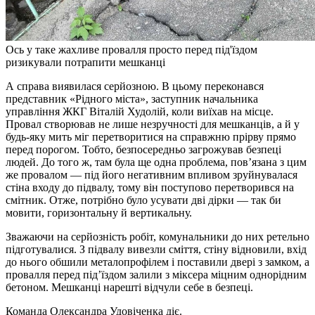
Ось у таке жахливе провалля просто перед під'їздом
ризикували потрапити мешканці
А справа виявилася серйозною. В цьому переконався
представник «Рідного міста», заступник начальника
управління ЖКГ Віталій Худолій, коли виїхав на місце.
Провал створював не лише незручності для мешканців, а й у
будь-яку мить міг перетворитися на справжню прірву прямо
перед порогом. Тобто, безпосередньо загрожував безпеці
людей. До того ж, там була ще одна проблема, пов’язана з цим
же провалом — під його негативним впливом зруйнувалася
стіна входу до підвалу, тому він поступово перетворився на
смітник. Отже, потрібно було усувати дві дірки — так би
мовити, горизонтальну й вертикальну.
Зважаючи на серйозність робіт, комунальники до них ретельно
підготувалися. З підвалу вивезли сміття, стіну відновили, вхід
до нього обшили металопрофілем і поставили двері з замком, а
провалля перед під’їздом залили з міксера міцним однорідним
бетоном. Мешканці нарешті відчули себе в безпеці.
Команда Олександра Удовіченка діє.