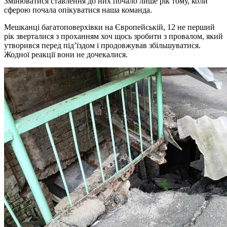
Змінюватися ставлення до них почало лише рік тому, коли
сферою почала опікуватися наша команда.
Мешканці багатоповерхівки на Європейській, 12 не перший
рік зверталися з проханням хоч щось зробити з провалом, який
утворився перед під’їздом і продовжував збільшуватися.
Жодної реакції вони не дочекалися.