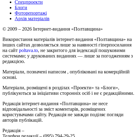
Спецпроекти
Блоги
Фоторепортажі
Архів матеріалів
© 2009 – 2026 Інтернет-видання «Полтавщина»
Використання матеріалів інтернет-видання «Полтавщина» на
інших сайтах дозволяється лише за наявності гіперпосилання
на сайт
poltava.to
, не закритого для індексації пошуковими
системами; у друкованих виданнях — лише за погодженням з
редакцією.
Матеріали, позначені написом
, опубліковані на комерційній
основі.
Матеріали, розміщені в розділах «Проекти» та «Блоги»,
публікуються за ініціативи сторонніх осіб і не є редакційними.
Редакція інтернет-видання «Полтавщина» не несе
відповідальності за зміст коментарів, розміщених
користувачами сайту. Редакція не завжди поділяє погляди
авторів публікацій.
Редакція –
Телефон редакції –
(095) 794-29-25