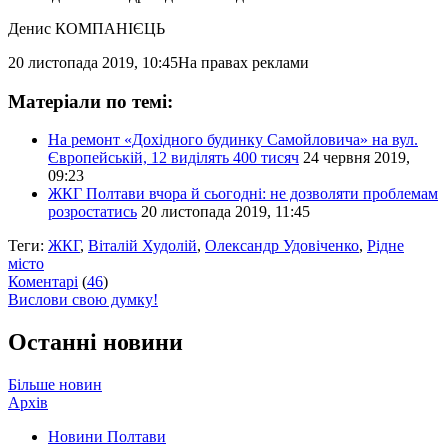
Денис КОМПАНІЄЦЬ
20 листопада 2019, 10:45
На правах реклами
Матеріали по темі:
На ремонт «Дохідного будинку Самойловича» на вул.
Європейській, 12 виділять 400 тисяч
24 червня 2019,
09:23
ЖКГ Полтави вчора й сьогодні: не дозволяти проблемам
розростатись
20 листопада 2019, 11:45
Теги:
ЖКГ
,
Віталій Худолій
,
Олександр Удовіченко
,
Рідне
місто
Коментарі
(
46
)
Вислови свою думку!
Останні новини
Більше новин
Архів
Новини Полтави