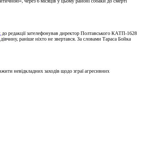
тичною», через 6 місяців у цьому районі собаки до смерті
к
до редакції зателефонував директор Полтавського КАТП-1628
 дівчину, раніше ніхто не звертався. За словами Тараса Бойка
вжити невідкладних заходів щодо зграї агресивних