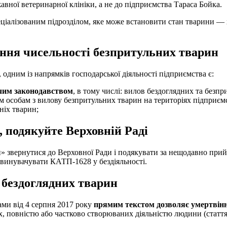
вної ветеринарної клініки, а не до підприємства Тараса Бойка.
алізованим підрозділом, яке може встановити стан тварини — хво
ння чисельності безпритульних тварин
, одним із напрямків господарської діяльності підприємства є:
ючим законодавством
, в тому числі: вилов бездоглядних та безп
особам з вилову безпритульних тварин на територіях підприємст
ніх тварин;
, подякуйте Верховній Раді
звернутися до Верховної Ради і подякувати за нещодавно прийн
 звинувачувати КАТП-1628 у бездіяльності.
ю бездоглядних тварин
ами від 4 серпня 2017 року
прямим текстом дозволяє умертвінн
, повністю або частково створюваних діяльністю людини (стаття