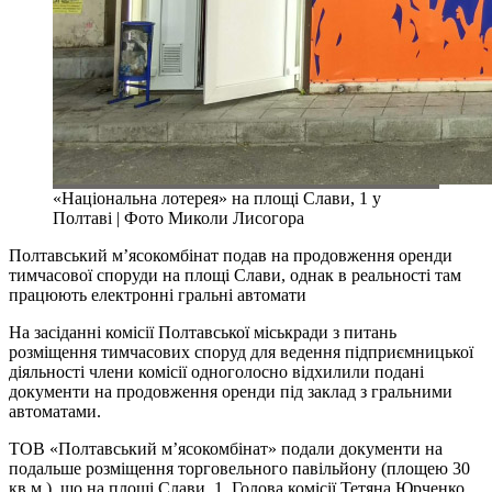
«Національна лотерея» на площі Слави, 1 у
Полтаві | Фото Миколи Лисогора
Полтавський м’ясокомбінат подав на продовження оренди
тимчасової споруди на площі Слави, однак в реальності там
працюють електронні гральні автомати
На засіданні комісії Полтавської міськради з питань
розміщення тимчасових споруд для ведення підприємницької
діяльності члени комісії одноголосно відхилили подані
документи на продовження оренди під заклад з гральними
автоматами.
ТОВ «Полтавський м’ясокомбінат» подали документи на
подальше розміщення торговельного павільйону (площею 30
кв.м.), що на площі Слави, 1. Голова комісії Тетяна Юрченко