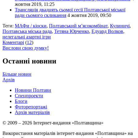
жовтня 2019, 11:25
Трансляція двадцять сьомої сесії Полтавської міської
ради сьомого скликання
4 жовтня 2019, 09:50
Теги:
МАФи / кіоски
,
Полтавський м’ясокомбінат
,
Кулиничі
,
Полтавська міська рада
,
Тетяна Юрченко
,
Едуард Волков
,
нелегальні азартні ігри
Коментарі
(
12
)
Вислови свою думку!
Останні новини
Більше новин
Архів
Новини Полтави
Спецпроекти
Блоги
Фоторепортажі
Архів матеріалів
© 2009 – 2026 Інтернет-видання «Полтавщина»
Використання матеріалів інтернет-видання «Полтавщина» на