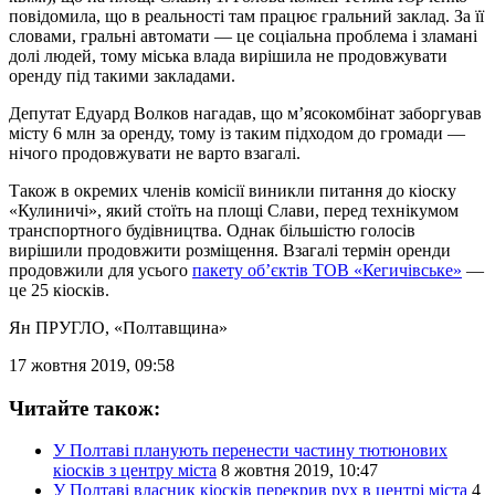
повідомила, що в реальності там працює гральний заклад. За її
словами, гральні автомати — це соціальна проблема і зламані
долі людей, тому міська влада вирішила не продовжувати
оренду під такими закладами.
Депутат Едуард Волков нагадав, що м’ясокомбінат заборгував
місту 6 млн за оренду, тому із таким підходом до громади —
нічого продовжувати не варто взагалі.
Також в окремих членів комісії виникли питання до кіоску
«Кулиничі», який стоїть на площі Слави, перед технікумом
транспортного будівництва. Однак більшістю голосів
вирішили продовжити розміщення. Взагалі термін оренди
продовжили для усього
пакету об’єктів ТОВ «Кегичівське»
—
це 25 кіосків.
Ян ПРУГЛО
, «Полтавщина»
17 жовтня 2019, 09:58
Читайте також:
У Полтаві планують перенести частину тютюнових
кіосків з центру міста
8 жовтня 2019, 10:47
У Полтаві власник кіосків перекрив рух в центрі міста
4