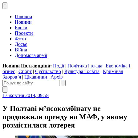
Головна
Новини
Блоги
Проекти
Фото
Досьє
Війна
Допомога армії
Новини Полтавщини:
Події
|
Політика і влада
|
Економіка і
бізнес
|
Спорт
|
Суспільство
|
Культура і освіта
|
Кримінал
|
Здоров’я
|
Цікавинки
|
Архів
17 жовтня 2019, 09:58
У Полтаві м’ясокомбінату не
продовжили оренду на МАФ, у якому
розмістилася лотерея