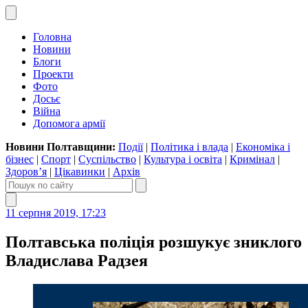
Головна
Новини
Блоги
Проекти
Фото
Досьє
Війна
Допомога армії
Новини Полтавщини:
Події
|
Політика і влада
|
Економіка і
бізнес
|
Спорт
|
Суспільство
|
Культура і освіта
|
Кримінал
|
Здоров’я
|
Цікавинки
|
Архів
11 серпня 2019, 17:23
Полтавська поліція розшукує зниклого
Владислава Радзея