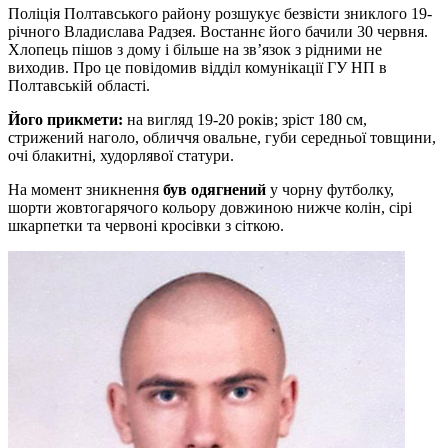
Поліція Полтавського району розшукує безвісти зниклого 19-
річного Владислава Радзея. Востаннє його бачили 30 червня.
Хлопець пішов з дому і більше на зв’язок з рідними не
виходив. Про це повідомив відділ комунікації ГУ НП в
Полтавській області.
Його прикмети:
на вигляд 19-20 років; зріст 180 см,
стрижений наголо, обличчя овальне, губи середньої товщини,
очі блакитні, худорлявої статури.
На момент зникнення
був одягнений
у чорну футболку,
шорти жовтогарячого кольору довжиною нижче колін, сірі
шкарпетки та червоні кросівки з сіткою.