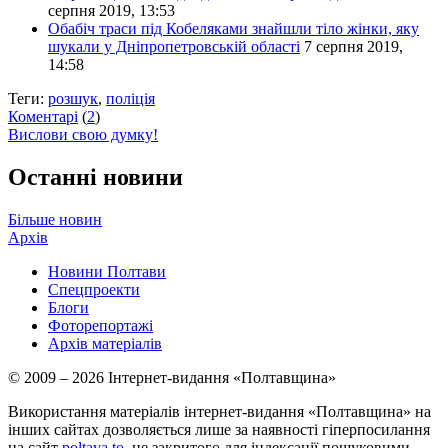
серпня 2019, 13:53
Обабіч траси під Кобеляками знайшли тіло жінки, яку
шукали у Дніпропетровській області
7 серпня 2019,
14:58
Теги:
розшук
,
поліція
Коментарі
(
2
)
Вислови свою думку!
Останні новини
Більше новин
Архів
Новини Полтави
Спецпроекти
Блоги
Фоторепортажі
Архів матеріалів
© 2009 – 2026 Інтернет-видання «Полтавщина»
Використання матеріалів інтернет-видання «Полтавщина» на
інших сайтах дозволяється лише за наявності гіперпосилання
на сайт
poltava.to
, не закритого для індексації пошуковими