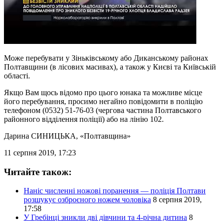
Може перебувати у Зіньківському або Диканському районах
Полтавщини (в лісових масивах), а також у Києві та Київській
області.
Якщо Вам щось відомо про цього юнака та можливе місце
його перебування, просимо негайно повідомити в поліцію
телефоном (0532) 51-76-03 (чергова частина Полтавського
районного відділення поліції) або на лінію 102.
Дарина СИНИЦЬКА
, «Полтавщина»
11 серпня 2019, 17:23
Читайте також:
Наніс численні ножові поранення — поліція Полтави
розшукує озброєного ножем чоловіка
8 серпня 2019,
17:58
У Гребінці зникли дві дівчини та 4-річна дитина
8