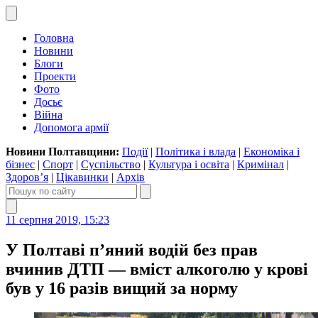
Головна
Новини
Блоги
Проекти
Фото
Досьє
Війна
Допомога армії
Новини Полтавщини:
Події
|
Політика і влада
|
Економіка і
бізнес
|
Спорт
|
Суспільство
|
Культура і освіта
|
Кримінал
|
Здоров’я
|
Цікавинки
|
Архів
11 серпня 2019, 15:23
У Полтаві п’яний водій без прав
вчинив ДТП — вміст алкоголю у крові
був у 16 разів вищий за норму