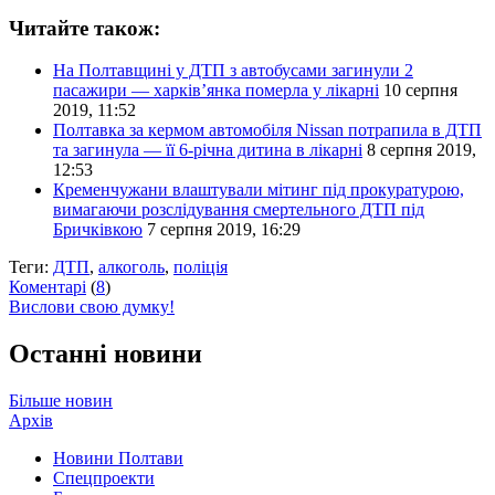
Читайте також:
На Полтавщині у ДТП з автобусами загинули 2
пасажири — харків’янка померла у лікарні
10 серпня
2019, 11:52
Полтавка за кермом автомобіля Nissan потрапила в ДТП
та загинула — її 6-річна дитина в лікарні
8 серпня 2019,
12:53
Кременчужани влаштували мітинг під прокуратурою,
вимагаючи розслідування смертельного ДТП під
Бричківкою
7 серпня 2019, 16:29
Теги:
ДТП
,
алкоголь
,
поліція
Коментарі
(
8
)
Вислови свою думку!
Останні новини
Більше новин
Архів
Новини Полтави
Спецпроекти