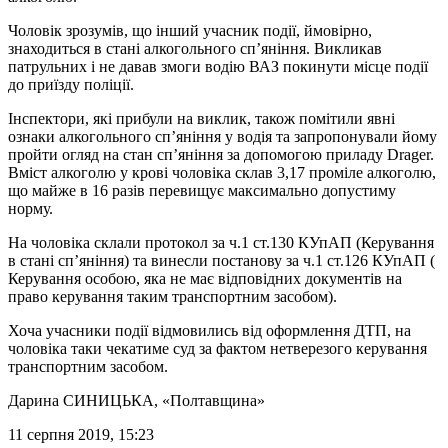
Чоловік зрозумів, що інший учасник події, ймовірно,
знаходиться в стані алкогольного сп’яніння. Викликав
патрульних і не давав змоги водію ВАЗ покинути місце події
до приїзду поліції.
Інспектори, які прибули на виклик, також помітили явні
ознаки алкогольного сп’яніння у водія та запропонували йому
пройти огляд на стан сп’яніння за допомогою приладу Drager.
Вміст алкоголю у крові чоловіка склав 3,17 проміле алкоголю,
що майже в 16 разів перевищує максимально допустиму
норму.
На чоловіка склали протокол за ч.1 ст.130 КУпАП (Керування
в стані сп’яніння) та винесли постанову за ч.1 ст.126 КУпАП (
Керування особою, яка не має відповідних документів на
право керування таким транспортним засобом).
Хоча учасники події відмовились від оформлення ДТП, на
чоловіка таки чекатиме суд за фактом нетверезого керування
транспортним засобом.
Дарина СИНИЦЬКА
, «Полтавщина»
11 серпня 2019, 15:23