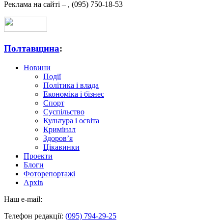
Реклама на сайті –
,
(095) 750-18-53
Полтавщина
:
Новини
Події
Політика і влада
Економіка і бізнес
Спорт
Суспільство
Культура і освіта
Кримінал
Здоров’я
Цікавинки
Проекти
Блоги
Фоторепортажі
Архів
Наш e-mail:
Телефон редакції:
(095) 794-29-25