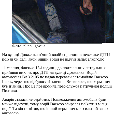
Фото: pl.npu.gov.ua
На вулиці Довженка п’яний водій спричинив невелике ДТП і
поїхав би далі, якби інший водій не відчув запах алкоголю
11 серпня, близько 13-ї години, до полтавських патрульних
прийшов виклик про ДТП на вулиці Довженка. Водій
автомобіля ВАЗ 2105 не надав переваги автомобілю Daewoo
Lanos, через що відбулося зіткнення. Виявилося, що керманич
був п’яний. Про це повідомила прес-служба патрульної поліції
Полтави.
Аварія сталася не серйозна. Пошкодження автомобілів були
майже відсутні, тому водій Daewoo збирався поїхати з місця
події. Та він помітив, що інший керманич має сильний запах
алкоголю.