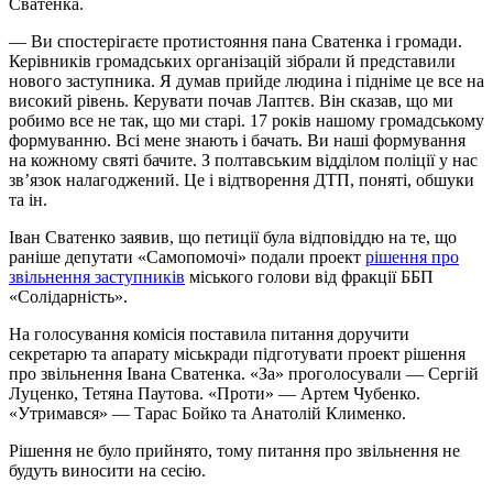
Сватенка.
— Ви спостерігаєте протистояння пана Сватенка і громади.
Керівників громадських організацій зібрали й представили
нового заступника. Я думав прийде людина і підніме це все на
високий рівень. Керувати почав Лаптєв. Він сказав, що ми
робимо все не так, що ми старі. 17 років нашому громадському
формуванню. Всі мене знають і бачать. Ви наші формування
на кожному святі бачите. З полтавським відділом поліції у нас
зв’язок налагоджений. Це і відтворення ДТП, поняті, обшуки
та ін.
Іван Сватенко заявив, що петиції була відповіддю на те, що
раніше депутати «Самопомочі» подали проект
рішення про
звільнення заступників
міського голови від фракції ББП
«Солідарність».
На голосування комісія поставила питання доручити
секретарю та апарату міськради підготувати проект рішення
про звільнення Івана Сватенка. «За» проголосували — Сергій
Луценко, Тетяна Паутова. «Проти» — Артем Чубенко.
«Утримався» — Тарас Бойко та Анатолій Клименко.
Рішення не було прийнято, тому питання про звільнення не
будуть виносити на сесію.