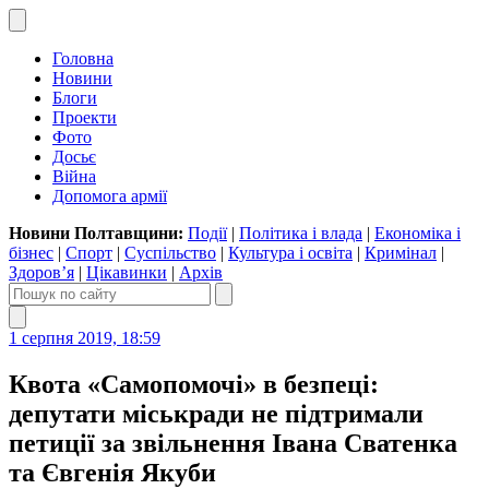
Головна
Новини
Блоги
Проекти
Фото
Досьє
Війна
Допомога армії
Новини Полтавщини:
Події
|
Політика і влада
|
Економіка і
бізнес
|
Спорт
|
Суспільство
|
Культура і освіта
|
Кримінал
|
Здоров’я
|
Цікавинки
|
Архів
1 серпня 2019, 18:59
Квота «Самопомочі» в безпеці:
депутати міськради не підтримали
петиції за звільнення Івана Сватенка
та Євгенія Якуби