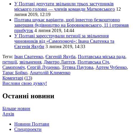
У Полтаві депутати звільнили трьох заступників
міського голови — членів команди Матковського
12
липня 2019, 12:19
Полтава шукає варіанти, щоб інвестор безкоштовно
завершив будівництво на Боровиковського, 11 і отримав
прибуток
4 липня 2019, 14:44
У Полтаві зареєстрували петиції за звільнення
чиновників від «Самопомочі»: Івана Сватенка та
Євгенія Якуби
3 липня 2019, 14:33
Теги:
Іван Сватенко
,
Євгеній Якуба
,
Полтавська міська рада
,
петиції
,
звільнення
,
Дмитро Лаптєв
,
Полтавська Січ
,
Самопоміч
,
Сергій Луценко
,
Тетяна Паутова
,
Артем Чубенко
,
Тарас Бойко
,
Анатолій Клименко
Коментарі
(
13
)
Вислови свою думку!
Останні новини
Більше новин
Архів
Новини Полтави
Спецпроекти