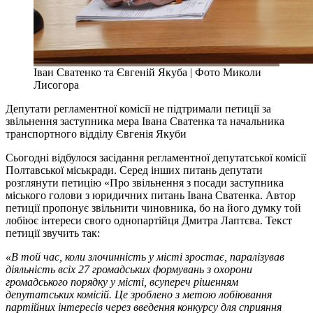
Іван Сватенко та Євгеній Якуба | Фото Миколи
Лисогора
Депутати регламентної комісії не підтримали петиції за
звільнення заступника мера Івана Сватенка та начальника
транспортного відділу Євгенія Якуби
Сьогодні відбулося засідання регламентної депутатської комісії
Полтавської міськради. Серед інших питань депутати
розглянути петицію «Про звільнення з посади заступника
міського голови з юридичних питань Івана Сватенка. Автор
петиції пропонує звільнити чиновника, бо на його думку той
лобіює інтереси свого однопартійця Дмитра Лаптєва. Текст
петиції звучить так:
«В той час, коли злочинність у місті зростає, паралізував
діяльність всіх 27 громадських формувань з охорони
громадського порядку у місті, всупереч рішенням
депутатських комісій. Це зроблено з метою лобіювання
партійних інтересів через введення конкурсу для сприяння