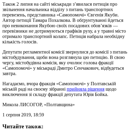
Також 2 липня на сайті міськради з’явилася петиція про
звільнення начальника відділу з питань транспортних
перевезень, представника «Самопомочі» Євгенія Якуби.
Автор петиції Тамара Похалкова. В обґрунтуванні йдеться
про невиконання Якубою своїх посадових обов’язків —
перевізники не дотримуються графіків руху, а у травні місто
отримало транспортний колапс. Петиція набрала необхідну
кількість голосів.
Депутати регламентної комісії звернулися до комісії з питань
містобудування, щоби вона розглянула цю петицію. В свою
чергу, містобудівна комісія, яку очолює голова фракції
«Самопомочі» у міськраді Дмитро Сенчакович, відбудеться
завтра.
Нагадаємо, вчора фракція «Самопомочі» у Полтавській
міській раді на своєму зібранні
прийняла рішення
щодо
виключення зі складу фракції депутата Юрія Бойка.
Микола ЛИСОГОР
, «Полтавщина»
1 серпня 2019, 18:59
Читайте також: