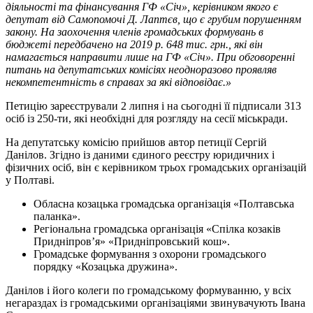
діяльності та фінансування ГФ «Січ», керівником якого є
депутат від Самопомочі Д. Лаптєв, що є грубим порушенням
закону. На заохочення членів громадських формувань в
бюджеті передбачено на 2019 р. 648 тис. грн., які він
намагається направити лише на ГФ «Січ». При обговоренні
питань на депутатських комісіях неодноразово проявляв
некомпетентність в справах за які відповідає.»
Петицію зареєстрували 2 липня і на сьогодні її підписали 313
осіб із 250-ти, які необхідні для розгляду на сесії міськради.
На депутатську комісію прийшов автор петиції Сергій
Данілов. Згідно із даними єдиного реєстру юридичних і
фізичних осіб, він є керівником трьох громадських організацій
у Полтаві.
Обласна козацька громадська організація «Полтавська
паланка».
Регіональна громадська організація «Спілка козаків
Придніпров’я» «Придніпровський кош».
Громадське формування з охорони громадського
порядку «Козацька дружина».
Данілов і його колеги по громадському формуванню, у всіх
негараздах із громадськими організаціями звинувачують Івана