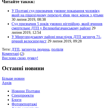
Читайте також:
У Полтаві суд призначив умовне покарання чоловіку,
який на пішохідному переході збив двох жінок з дітьми
30 липня 2019, 08:38
Суд призначив 5 років умовно нігерійцю, який вчинив
смертельне ДТП у Великобагачанському районі
29
липня 2019, 12:54
У Миргородському районі внаслідок ДТП загинув 71-
річний велосипедист
29 липня 2019, 09:28
Теги:
ДТП
,
загинула людина
,
поліція
Коментарі
(
2
)
Вислови свою думку!
Останні новини
Більше новин
Архів
Новини Полтави
Спецпроекти
Блоги
Фоторепортажі