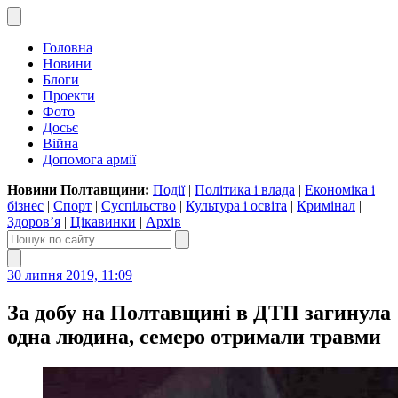
Головна
Новини
Блоги
Проекти
Фото
Досьє
Війна
Допомога армії
Новини Полтавщини:
Події
|
Політика і влада
|
Економіка і
бізнес
|
Спорт
|
Суспільство
|
Культура і освіта
|
Кримінал
|
Здоров’я
|
Цікавинки
|
Архів
30 липня 2019, 11:09
За добу на Полтавщині в ДТП загинула
одна людина, семеро отримали травми