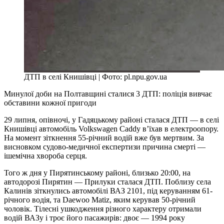
ДТП в селі Книшівці | Фото: pl.npu.gov.ua
Минулої доби на Полтавщині сталися 3 ДТП: поліція вивчає
обставини кожної пригоди
29 липня, опівночі, у Гадяцькому районі сталася ДТП — в селі
Книшівці автомобіль Volkswagen Caddy в’їхав в електроопору.
На момент зіткнення 55-річний водій вже був мертвим. За
висновком судово-медичної експертизи причина смерті —
ішемічна хвороба серця.
Того ж дня у Пирятинському районі, близько 20:00, на
автодорозі Пирятин — Прилуки сталася ДТП. Поблизу села
Калинів зіткнулись автомобілі ВАЗ 2101, під керуванням 61-
річного водія, та Daewoo Matiz, яким керував 50-річний
чоловік. Тілесні ушкодження різного характеру отримали
водій ВАЗу і троє його пасажирів: двоє — 1994 року