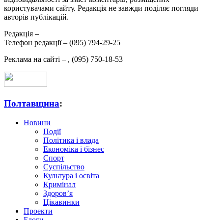
користувачами сайту. Редакція не завжди поділяє погляди
авторів публікацій.
Редакція –
Телефон редакції –
(095) 794-29-25
Реклама на сайті –
,
(095) 750-18-53
Полтавщина
:
Новини
Події
Політика і влада
Економіка і бізнес
Спорт
Суспільство
Культура і освіта
Кримінал
Здоров’я
Цікавинки
Проекти
Блоги