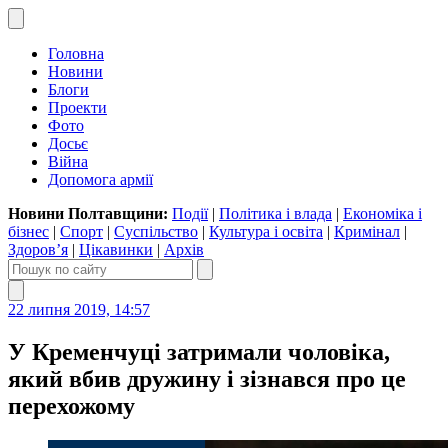
Головна
Новини
Блоги
Проекти
Фото
Досьє
Війна
Допомога армії
Новини Полтавщини:
Події
|
Політика і влада
|
Економіка і
бізнес
|
Спорт
|
Суспільство
|
Культура і освіта
|
Кримінал
|
Здоров’я
|
Цікавинки
|
Архів
22 липня 2019, 14:57
У Кременчуці затримали чоловіка,
який вбив дружину і зізнався про це
перехожому