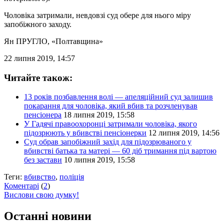
Чоловіка затримали, невдовзі суд обере для нього міру
запобіжного заходу.
Ян ПРУГЛО
, «Полтавщина»
22 липня 2019, 14:57
Читайте також:
13 років позбавлення волі — апеляційний суд залишив
покарання для чоловіка, який вбив та розчленував
пенсіонера
18 липня 2019, 15:58
У Гадячі правоохоронці затримали чоловіка, якого
підозрюють у вбивстві пенсіонерки
12 липня 2019, 14:56
Суд обрав запобіжний захід для підозрюваного у
вбивстві батька та матері — 60 діб тримання під вартою
без застави
10 липня 2019, 15:58
Теги:
вбивство
,
поліція
Коментарі
(
2
)
Вислови свою думку!
Останні новини