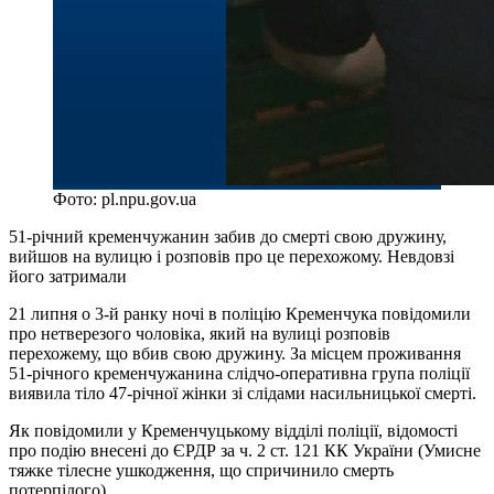
Фото: pl.npu.gov.ua
51-річний кременчужанин забив до смерті свою дружину,
вийшов на вулицю і розповів про це перехожому. Невдовзі
його затримали
21 липня о 3-й ранку ночі в поліцію Кременчука повідомили
про нетверезого чоловіка, який на вулиці розповів
перехожему, що вбив свою дружину. За місцем проживання
51-річного кременчужанина слідчо-оперативна група поліції
виявила тіло 47-річної жінки зі слідами насильницької смерті.
Як повідомили у Кременчуцькому відділі поліції, відомості
про подію внесені до ЄРДР за ч. 2 ст. 121 КК України (Умисне
тяжке тілесне ушкодження, що спричинило смерть
потерпілого).