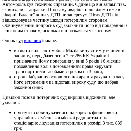
Автомобіль був технічно справний. Єдине що він запам’ятав,
як виїхали з заправки. Про саму аварію стало відомо вже в
лікарні. Власної вини у ДТП не заперечує. Після ДТП він
відшкодовував частину шкоди потерпілим сторонам.
Обвинувачений попросив суд звільнити його від покарання із
іспитовим строком, оскільки він розкаявся у скоєному.
Однак суд
вирішив
інакше:
визнати водія автомобіля Mazda винуватим у вчиненні
злочину, передбаченого ч.2 ст.286 КК України і
призначити йому покарання у виді 5 років і 6 місяців
позбавлення волі з позбавленням права керувати
транспортними засобами строком на 3 роки;
строк відбування основного покарання рахувати з часу
його затримання на підставі вироку суду, що набрав
законної сили;
Цивільні позови потерпілих суд вирішив відхилити, але
ухвалив:
стягнути з обвинуваченого на користь фінансового
управління Лубенської міської ради витрати на
стаціонарне лікування потерпілих в розмірі 3 тис. 839
грн;