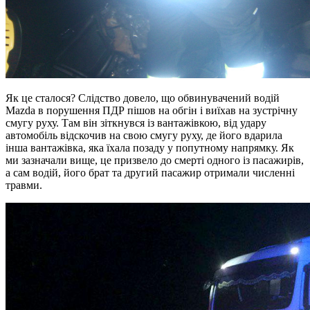
Як це сталося? Слідство довело, що обвинувачений водій
Mazda в порушення ПДР пішов на обгін і виїхав на зустрічну
смугу руху. Там він зіткнувся із вантажівкою, від удару
автомобіль відскочив на свою смугу руху, де його вдарила
інша вантажівка, яка їхала позаду у попутному напрямку. Як
ми зазначали вище, це призвело до смерті одного із пасажирів,
а сам водій, його брат та другий пасажир отримали численні
травми.