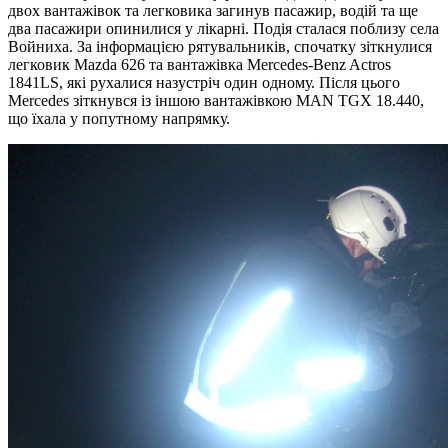
двох вантажівок та легковика загинув пасажир, водій та ще
два пасажири опинилися у лікарні. Подія сталася поблизу села
Войниха. За інформацією рятувальників, спочатку зіткнулися
легковик Mazda 626 та вантажівка Mercedes-Benz Actros
1841LS, які рухалися назустріч один одному. Після цього
Mercedes зіткнувся із іншою вантажівкою MAN TGX 18.440,
що їхала у попутному напрямку.