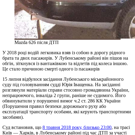
Mazda 626 після ДТП
У 2018 році водій легковика взяв із собою в дорогу рідного
брата та двох пасажирів. У Лубенському районі він пішов на
обгін, зіткнувся із вантажівкою та відлетів під колеса іншою.
Це стало причиною смерті одного із пасажирів
15 липня відбулося засідання Лубенського міськрайонного
суду під головуванням судді Юрія Іващенка. На засіданні
розглянули матеріали справи стосовно громадянина України,
непрацюючого, інваліда 2 групи, раніше не судимого. Його
обвинуватили у порушенні вимог ч.2 ст. 286 КК України
(Порушення правил безпеки дорожнього руху або
експлуатації транспорту особами, які керують транспортними
засобами).
Суд встановив, що
8 травня 2018 року, близько 23:00
, на трасі
Київ — Харків, в Лубенському районі під час ДТП за участі