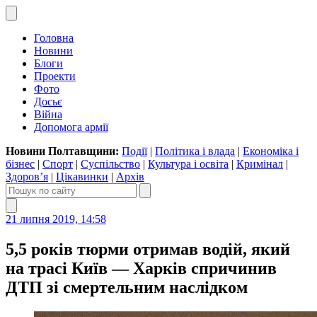
Головна
Новини
Блоги
Проекти
Фото
Досьє
Війна
Допомога армії
Новини Полтавщини:
Події
|
Політика і влада
|
Економіка і
бізнес
|
Спорт
|
Суспільство
|
Культура і освіта
|
Кримінал
|
Здоров’я
|
Цікавинки
|
Архів
21 липня 2019, 14:58
5,5 років тюрми отримав водій, який
на трасі Київ — Харків спричинив
ДТП зі смертельним наслідком