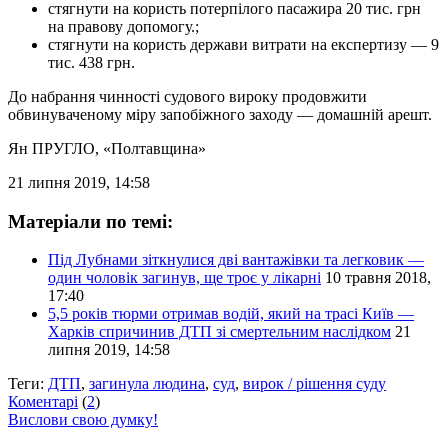
стягнути на користь потерпілого пасажира 20 тис. грн
на правову допомогу.;
стягнути на користь держави витрати на експертизу — 9
тис. 438 грн.
До набрання чинності судового вироку продовжити
обвинуваченому міру запобіжного заходу — домашній арешт.
Ян ПРУГЛО
, «Полтавщина»
21 липня 2019, 14:58
Матеріали по темі:
Під Лубнами зіткнулися дві вантажівки та легковик —
один чоловік загинув, ще троє у лікарні
10 травня 2018,
17:40
5,5 років тюрми отримав водій, який на трасі Київ —
Харків спричинив ДТП зі смертельним наслідком
21
липня 2019, 14:58
Теги:
ДТП
,
загинула людина
,
суд
,
вирок / рішення суду
Коментарі
(
2
)
Вислови свою думку!