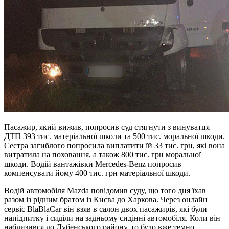
Пасажир, який вижив, попросив суд стягнути з винуватця
ДТП 393 тис. матеріальної школи та 500 тис. моральної шкоди.
Сестра загиблого попросила виплатити їй 33 тис. грн, які вона
витратила на поховання, а також 800 тис. грн моральної
шкоди. Водій вантажівки Mercedes-Benz попросив
компенсувати йому 400 тис. грн матеріальної шкоди.
Водій автомобіля Mazda повідомив суду, що того дня їхав
разом із рідним братом із Києва до Харкова. Через онлайн
сервіс BlaBlaCar він взяв в салон двох пасажирів, які були
напідпитку і сиділи на задньому сидінні автомобіля. Коли він
наблизився до Лубенського району, то було вже темно.