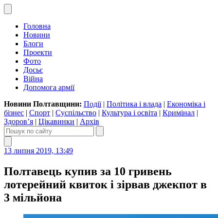
Головна
Новини
Блоги
Проекти
Фото
Досьє
Війна
Допомога армії
Новини Полтавщини:
Події
|
Політика і влада
|
Економіка і
бізнес
|
Спорт
|
Суспільство
|
Культура і освіта
|
Кримінал
|
Здоров’я
|
Цікавинки
|
Архів
13 липня 2019, 13:49
Полтавець купив за 10 гривень
лотерейний квиток і зірвав джекпот в
3 мільйона