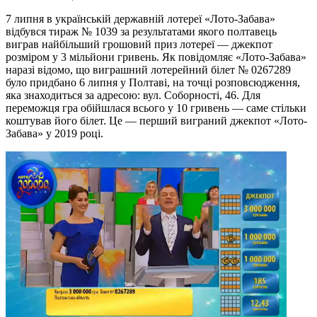
7 липня в українській державній лотереї «Лото-Забава»
відбувся тираж № 1039 за результатами якого полтавець
виграв найбільший грошовий приз лотереї — джекпот
розміром у 3 мільйони гривень. Як повідомляє «Лото-Забава»
наразі відомо, що виграшний лотерейний білет № 0267289
було придбано 6 липня у Полтаві, на точці розповсюдження,
яка знаходиться за адресою: вул. Соборності, 46. Для
переможця гра обійшлася всього у 10 гривень — саме стільки
коштував його білет. Це — перший виграний джекпот «Лото-
Забава» у 2019 році.