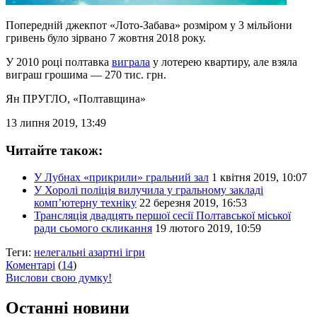
Попередній джекпот «Лото-Забава» розміром у 3 мільйони
гривень було зірвано 7 жовтня 2018 року.
У 2010 році полтавка
виграла
у лотерею квартиру, але взяла
виграш грошима — 270 тис. грн.
Ян ПРУГЛО
, «Полтавщина»
13 липня 2019, 13:49
Читайте також:
У Лубнах «прикрили» гральний зал
1 квітня 2019, 10:07
У Хоролі поліція вилучила у гральному закладі
комп’ютерну техніку
22 березня 2019, 16:53
Трансляція двадцять першої сесії Полтавської міської
ради сьомого скликання
19 лютого 2019, 10:59
Теги:
нелегальні азартні ігри
Коментарі
(
14
)
Вислови свою думку!
Останні новини