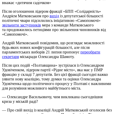
вважає «дитячим садочком»
Після оголошення лідером фракції «БПП «Солідарність»
Андрієм Матковським про
вихід
із депутатської більшості
політичні чвари підсилились ініціативою «Самопомочі»
звільнити заступників
мера з команди Матковського
та продовжились петиціями про звільнення чиновників від
«Самопомочі».
Андрій Матковський повідомив, що розглядає можливості
будь-яких нових конфігурацій більшості, але після
парламентських виборів 21 липня пропонує
переобрати
секретаря
міськради Олександра Шамоту.
Після цих подій «Полтавщина» зустрілася із Олександром
Удовіченком, лідером партії «Рідне місто», яка має у ПМР
фракцію у складі 7 депутатів. Без цієї фракції сьогодні важко
уявити нову коаліцію, тому думки та оцінки Олександра
Удовіченка щодо політичного процесу у Полтаві є важливими
для розуміння можливого майбутнього міста.
— Олександре Васильовичу, чим викликана сьогоднішня
криза у міській раді?
— Про свій вихід із коаліції Андрій Матковський оголосив без