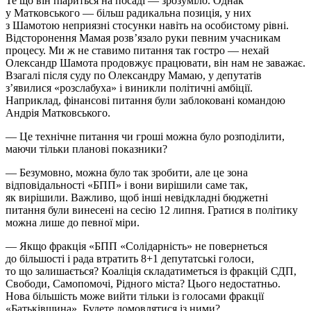
Те що він піариться на посаді — зрозуміло. Однак
у Матковського — більш радикальна позиція, у них
з Шамотою неприязні стосунки навіть на особистому рівні.
Відсторонення Мамая розв’язало руки певним учасникам
процесу. Ми ж не ставимо питання так гостро — нехай
Олександр Шамота продовжує працювати, він нам не заважає.
Взагалі після суду по Олександру Мамаю, у депутатів
з’явилися «розслабуха» і виникли політичні амбіції.
Наприклад, фінансові питання були заблоковані командою
Андрія Матковського.
— Це технічне питання чи гроші можна було розподілити,
маючи тільки планові показники?
— Безумовно, можна було так зробити, але це зона
відповідальності «БПП» і вони вирішили саме так,
як вирішили. Важливо, щоб інші невідкладні бюджетні
питання були винесені на сесію 12 липня. Гратися в політику
можна лише до певної міри.
— Якщо фракція «БПП «Солідарність» не повернеться
до більшості і рада втратить 8+1 депутатські голоси,
то що залишається? Коаліція складатиметься із фракцій СДП,
Свободи, Самопомочі, Рідного міста? Цього недостатньо.
Нова більшість може вийти тільки із голосами фракції
«Батьківщина». Будете домовлятися із ними?