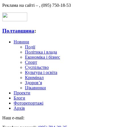
Реклама на сайті –
,
(095) 750-18-53
Полтавщина
:
Новини
Події
Політика і влада
Економіка і бізнес
Спорт
Суспільство
Культура і освіта
Кримінал
Здоров’я
Цікавинки
Проекти
Блоги
Фоторепортажі
Архів
Наш e-mail: