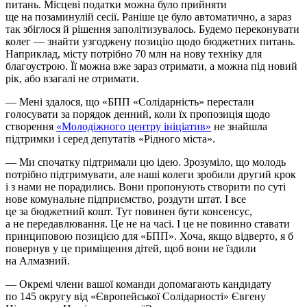
питань. Місцеві податки можна було прийняти
ще на позаминулій сесії. Раніше це було автоматично, а зараз
так збіглося й рішення заполітизувалось. Будемо переконувати
колег — знайти узгоджену позицію щодо бюджетних питань.
Наприклад, місту потрібно 70 млн на нову техніку для
благоустрою. Її можна вже зараз отримати, а можна під новий
рік, або взагалі не отримати.
— Мені здалося, що «БПП «Солідарність» перестали
голосувати за порядок денний, коли їх пропозиція щодо
створення
«Молодіжного центру ініціатив»
не знайшла
підтримки і серед депутатів «Рідного міста».
— Ми спочатку підтримали цю ідею. Зрозуміло, що молодь
потрібно підтримувати, але наші колеги зробили другий крок
і з нами не порадились. Вони пропонують створити по суті
нове комунальне підприємство, роздути штат. І все
це за бюджетний кошт. Тут повинен бути консенсус,
а не передавлювання. Це не на часі. І це не повинно ставати
принциповою позицією для «БПП». Хоча, якщо відверто, я б
повернув у це приміщення дітей, щоб вони не їздили
на Алмазний.
— Окремі члени вашої команди допомагають кандидату
по 145 округу від «Європейської Солідарності» Євгену