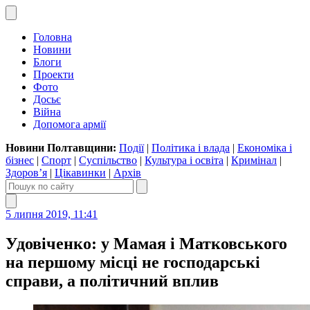
Головна
Новини
Блоги
Проекти
Фото
Досьє
Війна
Допомога армії
Новини Полтавщини:
Події
|
Політика і влада
|
Економіка і
бізнес
|
Спорт
|
Суспільство
|
Культура і освіта
|
Кримінал
|
Здоров’я
|
Цікавинки
|
Архів
5 липня 2019, 11:41
Удовіченко: у Мамая і Матковського
на першому місці не господарські
справи, а політичний вплив