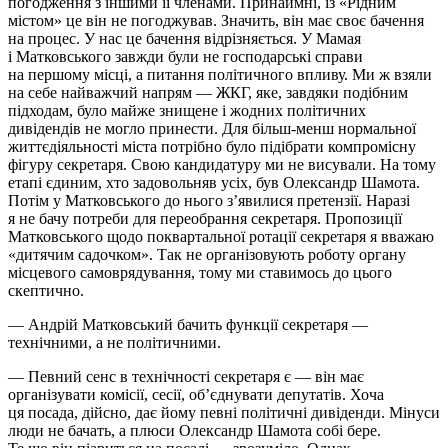
погодження з іншими її членами. Принаймні, із «Рідним
містом» це він не погоджував. Значить, він має своє бачення
на процес. У нас це бачення відрізняється. У Мамая
і Матковського завжди були не господарські справи
на першому місці, а питання політичного впливу. Ми ж взяли
на себе найважчий напрям — ЖКГ, яке, завдяки подібним
підходам, було майже знищене і жодних політичних
дивідендів не могло принести. Для більш-менш нормальної
життєдіяльності міста потрібно було підібрати компромісну
фігуру секретаря. Свою кандидатуру ми не висували. На тому
етапі єдиним, хто задовольняв усіх, був Олександр Шамота.
Потім у Матковського до нього з’явилися претензії. Наразі
я не бачу потреби для переобрання секретаря. Пропозиції
Матковського щодо поквартальної ротації секретаря я вважаю
«дитячим садочком». Так не організовують роботу органу
місцевого самоврядування, тому ми ставимось до цього
скептично.
— Андрій Матковський бачить функції секретаря —
технічними, а не політичними.
— Певний сенс в технічності секретаря є — він має
організувати комісії, сесії, об’єднувати депутатів. Хоча
ця посада, дійсно, дає йому певні політичні дивіденди. Мінуси
люди не бачать, а плюси Олександр Шамота собі бере.