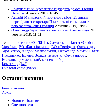
Комунальники креативно підходять до освітлення
Полтави
4 липня 2019, 10:45
Андрій Матковський прогнозує після 21 липня
переобрання секретаря Полтавської міськради та
перезавантаження коаліції
2 липня 2019, 18:05
Олександр Удовіченко вітає з Днем Конституції
28
червня 2019, 11:52
Теги:
Рідне місто
,
ЄС (БПП)
,
Самопоміч
,
Партія «Совість
України»
,
ВО «Батьківщина»
,
ВО «Свобода»
,
Олександр
Удовіченко
,
Андрій Матковський
,
Олександр Мамай
,
Євген
Ніколаєнко
,
Едуард Волков
,
інтерв’ю
,
Слуга народу
,
Володимир Зеленський
,
місцеві вибори
Коментарі
(
148
)
Вислови свою думку!
Останні новини
Більше новин
Архів
Новини Полтави
Спецпроекти