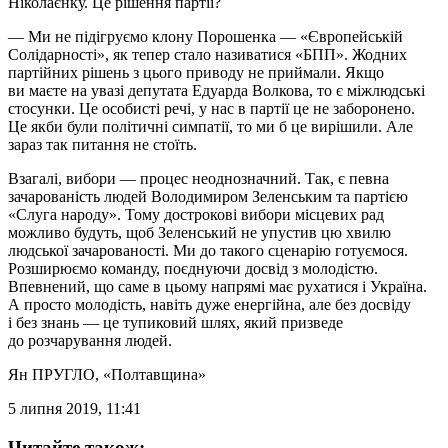
Ніколаєнку. Це рішення партії?
— Ми не підігруємо клону Порошенка — «Європейській
Солідарності», як тепер стало називатися «БПП». Жодних
партійних рішень з цього приводу не приймали. Якщо
ви маєте на увазі депутата Едуарда Волкова, то є міжлюдські
стосунки. Це особисті речі, у нас в партії це не заборонено.
Це якби були політичні симпатії, то ми б це вирішили. Але
зараз так питання не стоїть.
Взагалі, вибори — процес неоднозначний. Так, є певна
зачарованість людей Володимиром Зеленським та партією
«Слуга народу». Тому дострокові вибори місцевих рад
можливо будуть, щоб Зеленський не упустив цю хвилю
людської зачарованості. Ми до такого сценарію готуємося.
Розширюємо команду, поєднуючи досвід з молодістю.
Впевнений, що саме в цьому напрямі має рухатися і Україна.
А просто молодість, навіть дуже енергійна, але без досвіду
і без знань — це тупиковий шлях, який призведе
до розчарування людей.
Ян ПРУГЛО
, «Полтавщина»
5 липня 2019, 11:41
Читайте також: