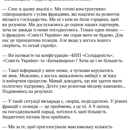
— Сенс в цьому аналізі є. Ми готові конструктивно
співпрацювати з усіма фракціями, які націлені на розвиток
міського господарства. Ми ні з ким не били горщики, щоб
ви розуміли. Ми дослухаємось до оцінок наших партнерів,
хоча не завжди із ними погоджуємось. Тільки один нюанс —
із фракцією «Совісті України» ми справ мати не будемо. Для
нас це принципова позиція. Але якщо у когось іншого
свербить, то нехай спробує.
— Ви натякаєте на конфігурацію «БПП «Солідарність»,
«Совість України» та «Батьківщина»? Хоча це і не більшість.
— Такої інформації у мене немає, а чутками керуватись
не звик. Можливо, у когось зашкалюють амбіції у зв’язку
із виборчим процесом. Мамай доводить, що він здатен мати
політичну підтримку. Дехто уже розпочав місцеву кампанію...
Подивимось на результат.
— У такій ситуації міськрада є, скоріш, недієздатною. У різних
фракцій є позиція — це приймемо, а це ні. А 9 липня,
на погоджувальній нараді, хотілося б, щоб більшість
бюджетних питань була прийнята.
— Ми за те, щоб проголосували максимальну кількість