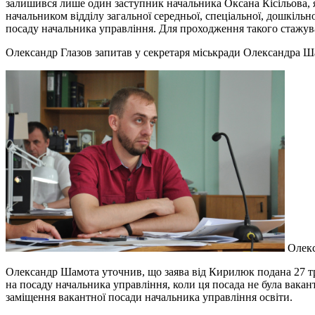
залишився лише один заступник начальника Оксана Кісільова, я
начальником відділу загальної середньої, спеціальної, дошкільн
посаду начальника управління. Для проходження такого стажув
Олександр Глазов запитав у секретаря міськради Олександра Ша
Олекс
Олександр Шамота уточнив, що заява від Кирилюк подана 27 тра
на посаду начальника управління, коли ця посада не була вак
заміщення вакантної посади начальника управління освіти.