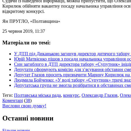
Судячи із наведеної інформації, можна припустити, що Олекса
Кирилюк обійняти вакантну посаду начальника управління осві
відкритому конкурсі.
Ян ПРУГЛО
, «Полтавщина»
25 червня 2019, 11:37
Матеріали по темі:
У ДТП під Диканькою загинув директор дитячого табору
Юрій Матвієнко пішов з посади начальника управління о
Син загиблого в ДТП директора табору «Супутник» ініц
Депутати сформують комісію для з’ясування обставин см
Депутат Глазов просить призначити Марину Кирилюк на п
Людмила Бойченко: «У воді табору «Супутник» тричі зна
Депутатська група не змогла розібратися в обставинах с
Теги:
Полтавська міська рада
,
конкурс
,
Олександр Глазов
,
Олек
Коментарі
(
38
)
Вислови свою думку!
Останні новини
Більше новин