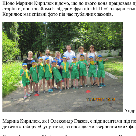
Щодо Марини Кирилюк відомо, що до цього вона працювала прор
сторінки, вона знайома із лідером фракції «БПП «Солідарність»
Кирилюк має спільні фото під час публічних заходів.
Андрі
Марина Кирилюк, як і Олександр Глазов, є підписантами під пе
дитячого табору «Супутник», за наслідками звернення яких фор