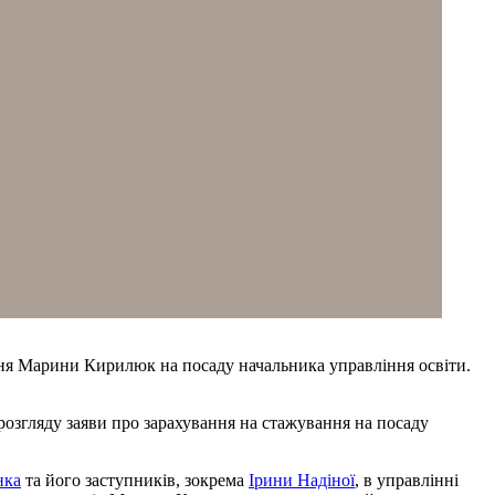
ння Марини Кирилюк на посаду начальника управління освіти.
 розгляду заяви про зарахування на стажування на посаду
нка
та його заступників, зокрема
Ірини Надіної
, в управлінні