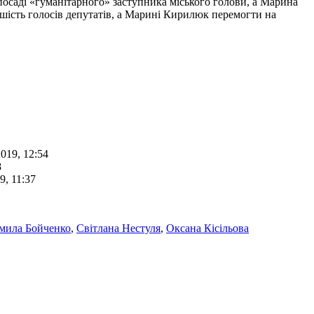
осаді «гуманітарного» заступника міського голови, а Марина
шість голосів депутатів, а Марині Кирилюк перемогти на
019, 12:54
8
9, 11:37
мила Бойченко
,
Світлана Нестуля
,
Оксана Кісільова