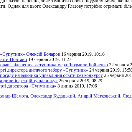
ндр Глазов, напевно, хоче замінити собою Людмилу Бойченко на п
ти. Однак для цього Олександру Глазову потрібно отримати біль
 «Супутник» Олексій Бочаров
16 червня 2019, 10:16
світи Полтави
19 червня 2019, 11:27
іював звільнення заступника мера Людмили Бойченко
22 червня 2
ерті директора дитячого табору «Супутник»
24 червня 2019, 15:5
осаду начальника управління освіти без конкурсу
25 червня 201
ходили інфекційну паличку»
26 червня 2019, 08:29
мерті директора «Супутника»
8 липня 2019, 17:06
сандр Шамота
,
Олександр Кудацький
,
Андрій Матковський
,
Люд