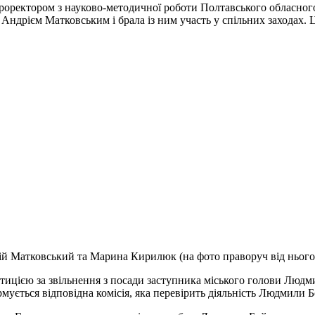
ектором з науково-методичної роботи Полтавського обласного ін
 Андрієм Матковським і брала із ним участь у спільних заходах. 
й Матковський та Марина Кирилюк (на фото праворуч від нього
тицією за звільнення з посади заступника міського голови Людм
мується відповідна комісія, яка перевірить діяльність Людмили 