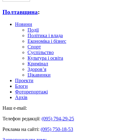
Полтавщина
:
Новини
Події
Політика і влада
Економіка і бізнес
Спорт
Суспільство
Культура і освіта
Кримінал
Здоров’я
Цікавинки
Проекти
Блоги
Фоторепортажі
Архів
Наш e-mail:
Телефон редакції:
(095) 794-29-25
Реклама на сайті:
(095) 750-18-53
Запропонувати тему