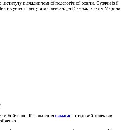
ституту післядипломної педагогічної освіти. Судячи із її
Це стосується і депутата Олександра Глазова, із яким Марина
)
или Бойченко. Її звільнення
вимагає
і трудовий колектив
Бойченко.