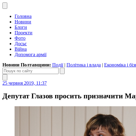
Головна
Новини
Блоги
Проекти
Фото
Досьє
Війна
Допомога армії
Новини Полтавщини:
Події
|
Політика і влада
|
Економіка і біз
25 червня 2019, 11:37
Депутат Глазов просить призначити Ма