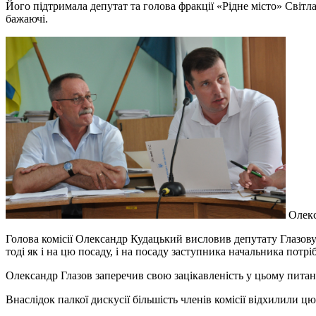
Його підтримала депутат та голова фракції «Рідне місто» Світл
бажаючі.
Олекс
Голова комісії Олександр Кудацький висловив депутату Глазову
тоді як і на цю посаду, і на посаду заступника начальника потр
Олександр Глазов заперечив свою зацікавленість у цьому питанн
Внаслідок палкої дискусії більшість членів комісії відхилили цю 