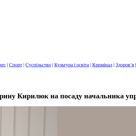
нес
|
Спорт
|
Суспільство
|
Культура і освіта
|
Кримінал
|
Здоров’я
рину Кирилюк на посаду начальника упр