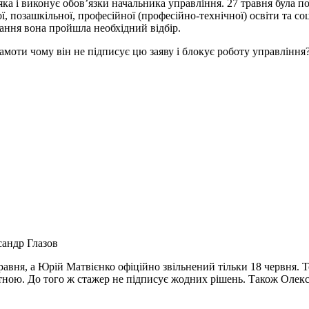
ка і виконує обов’язки начальника управління. 27 травня була 
ої, позашкільної, професійної (професійно-технічної) освіти та 
ання вона пройшла необхідний відбір.
моти чому він не підписує цю заяву і блокує роботу управління
андр Глазов
вня, а Юрій Матвієнко офіційно звільнений тільки 18 червня. Т
антною. До того ж стажер не підписує жодних рішень. Також Оле