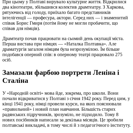
При цьому у Полтаві вирувало культурне життя. Відкрилися
два кінотеатри, збільшився колектив драмтеатру. З Харкова,
рятуючись від голоду, приїхало багато представників
інтелігенції — професура, актори. Серед них — і знаменитий
співак Борис Гмиря (потім йому не могли пробачити, що
співав для німців).
Драмтеатр почав працювати на сьомий день окупації міста.
Перша вистава при німцях — «Наталка Полтавка». Але
драматургія загалом німцям була незрозумілою. Їм більше
подобався оперний спів: в оперному театрі працювало 275
осіб.
Замазали фарбою портрети Леніна і
Сталіна
У «Народній освіті» мова йде, зокрема, про школи. Вони
почали відкриватися у Полтаві з січня 1942 року. Перед цим, у
кінці 1941 року, німці провели курси, на яких пояснювали
«правильний» і новий план навчання. Більшість старих
радянських підручників, зрозуміло, не підходило. Тому 8
нових посібників написали за декілька місяців. Це зробили
полтавські викладачі, в тому числі й з педагогічного інституту.