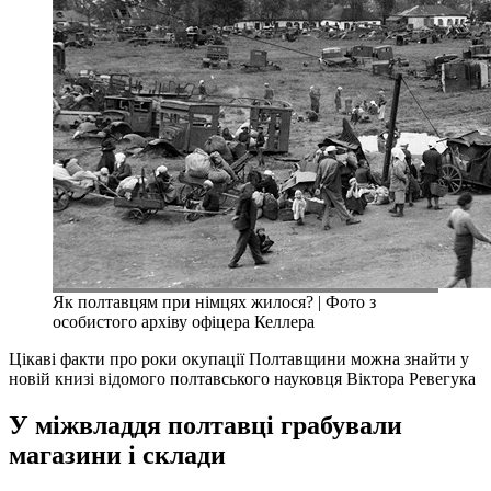
Як полтавцям при німцях жилося? | Фото з
особистого архіву офіцера Келлера
Цікаві факти про роки окупації Полтавщини можна знайти у
новій книзі відомого полтавського науковця Віктора Ревегука
У міжвладдя полтавці грабували
магазини і склади