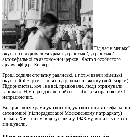
Під час німецької
окупації відкривалися храми української, української
автокефальної та автономної церков | Фото з особистого
архіву офіцера Келлера
Гроші ходили спочатку радянські, а потім ввели німецькі
окупаційні марки — для внутрішнього вжитку (дойчмарки).
Підприємства, хоч і не всі, працювали, люди отримували
зарплати. Німці роздавали пайки — різні для працюючих і
непрацюючих.
Відкривалися храми української, української автокефальної та
автономної (підпорядкованої Московському патріархату)
церков. Хоча потім, відступаючи у 1943-му, вони самі ж їх і
знищували.