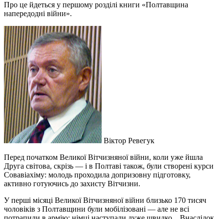
Про це йдеться у першому розділі книги «Полтавщина
напередодні війни».
Віктор Ревегук
Перед початком Великої Вітчизняної війни, коли уже йшла
Друга світова, скрізь — і в Полтаві також, були створені курси
Совавіахіму: молодь проходила допризовну підготовку,
активно готуючись до захисту Вітчизни.
У перші місяці Великої Вітчизняної війни близько 170 тисяч
чоловіків з Полтавщини були мобілізовані — але не всі
потрапили в армію: німці наступали дуже швидко... Внаслідок