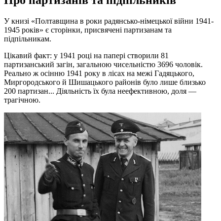
Про партизанів та підпільників
У книзі «Полтавщина в роки радянсько-німецької війни 1941-
1945 років» є сторінки, присвячені партизанам та
підпільникам.
Цікавий факт: у 1941 році на папері створили 81
партизанський загін, загальною чисельністю 3696 чоловік.
Реально ж осінню 1941 року в лісах на межі Гадяцького,
Миргородського й Шишацького районів було лише близько
200 партизан... Діяльність їх була неефективною, доля —
трагічною.