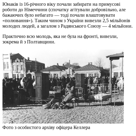
Юнаків із 16-річного віку почали забирати на примусові
роботи до Німеччини (спочатку агітували добровільно, але
бажаючих було небагато — тоді почали влаштовувати
«полювання»). Таким чином з України вивезли 2,5 мільйонів
молодих людей, а загалом з Радянського Союзу — 4 мільйони.
Практично всю молодь, яка не була на фронті, вивезли,
зокрема й з Полтавщини.
Фото з особистого архіву офіцера Келлера