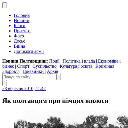
Головна
Новини
Блоги
Проекти
Фото
Досьє
Війна
Допомога армії
Новини Полтавщини:
Події
|
Політика і влада
|
Економіка і
бізнес
|
Спорт
|
Суспільство
|
Культура і освіта
|
Кримінал
|
Здоров’я
|
Цікавинки
|
Архів
23 вересня 2010, 11:42
Як полтавцям при німцях жилося