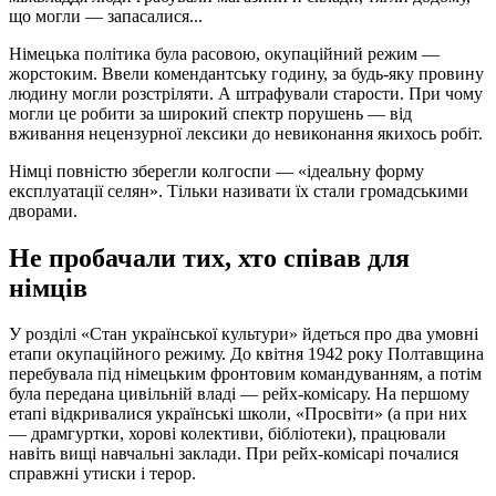
що могли — запасалися...
Німецька політика була расовою, окупаційний режим —
жорстоким. Ввели комендантську годину, за будь-яку провину
людину могли розстріляти. А штрафували старости. При чому
могли це робити за широкий спектр порушень — від
вживання нецензурної лексики до невиконання якихось робіт.
Німці повністю зберегли колгоспи — «ідеальну форму
експлуатації селян». Тільки називати їх стали громадськими
дворами.
Не пробачали тих, хто співав для
німців
У розділі «Стан української культури» йдеться про два умовні
етапи окупаційного режиму. До квітня 1942 року Полтавщина
перебувала під німецьким фронтовим командуванням, а потім
була передана цивільній владі — рейх-комісару. На першому
етапі відкривалися українські школи, «Просвіти» (а при них
— драмгуртки, хорові колективи, бібліотеки), працювали
навіть вищі навчальні заклади. При рейх-комісарі почалися
справжні утиски і терор.