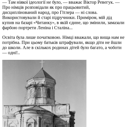
— Там ніякої ідеології не було, — вважає Віктор Ревегук. —
Про німців розповідали як про працьовитий,
дисциплінований народ, про Гітлера — ні слова.
Використовували й старі підручники. Приміром, мій дід
купив на базарі «Читанку», в якій єдине, що змінили, замазали
фарбою портрети Леніна і Сталіна...
Освіта була лише початковою. Німці вважали, що вища нам не
потрібна. При цьому батьків штрафували, якщо діти не йшли
до школи. Але в скількох родинах дітей було багато, а чоботи
— одні!..