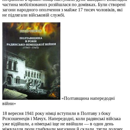
частина мобілізованих розійшлася по домівках. Були створені
загони народного ополчення з майже 17 тисяч чоловіків, які
не підлягали військовій службі.
«Полтавщина напередодні
війни»
18 вересня 1941 року німці вступили в Полтаву з боку
Розсошенеців і Мачух. Напередодні, коли радянські війська
уже відійшли, а німецькі іще не ввійшли — в один день
міжвладдя люди грабували магазини й склади, тягли додому,