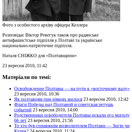
Фото з особистого архіву офіцера Келлера
Розповідає Віктор Ревегук також про радянське
антифашистське підпілля у Полтаві та українське
національно-патріотичне підпілля.
Наталя СНІЖКО
для «Полтавщини»
23 вересня 2010, 11:42
Матеріали по темі:
Освобождение Полтавы — на пути к «восточному валу»
23 вересня 2010, 10:36
Як полтавцям при німцях жилося
23 вересня 2010, 12:42
Флаги Победы над Полтавой и советская ретушь
событий
23 вересня 2010, 14:00
Родственники освободителя Полтавы искали его могилу
66 лет
23 вересня 2010, 21:56
То хто був справжнім визволителем Полтави — Зигін чи
Кулик?
24 вересня 2010, 11:24