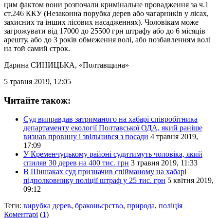
цим фактом вони розпочали кримінальне провадження за ч.1
ст.246 ККУ (Незаконна порубка дерев або чагарників у лісах,
захисних та інших лісових насадженнях). Чоловікам може
загрожувати від 17000 до 25500 грн штрафу або до 6 місяців
арешту, або до 3 років обмеження волі, або позбавленням волі
на той самий строк.
Дарина СИНИЦЬКА
, «Полтавщина»
5 травня 2019, 12:05
Читайте також:
Суд виправдав затриманого на хабарі співробітника
департаменту екології Полтавської ОДА, який раніше
визнав провину і звільнився з посади
4 травня 2019,
17:09
У Кременчуцькому районі судитимуть чоловіка, який
спиляв 30 дерев на 400 тис. грн
3 травня 2019, 11:33
В Шишаках суд призначив спійманому на хабарі
підполковнику поліції штраф у 25 тис. грн
5 квітня 2019,
09:12
Теги:
вирубка дерев
,
браконьєрство
,
природа
,
поліція
Коментарі
(
1
)