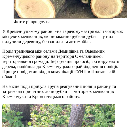
Фото: pl.npu.gov.ua
У Кременчуцькому районі «на гарячому» затримали чотирьох
місцевих мешканців, які незаконно рубали дуби — у них
вилучили деревину, бензопили та автомобіль
Подія трапилася між селами Демидівка та Омельник
Кременчуцького району на території Омельницької
територіальної громади. Інформація про осіб, які вирубають
дерева, надійшла до Кременчуцького райвідділення поліції.
Про це повідомив відділ комунікації ГУНП в Полтавській
області.
На місце події прибула група реагування поліції району та
затримала причетних до порубки — чотирьох мешканців
Кременчука та Кременчуцького району.