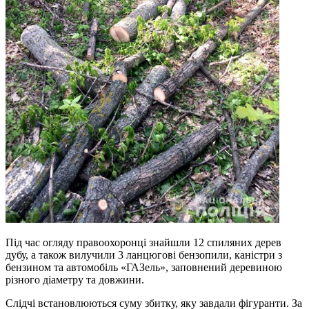
Під час огляду правоохоронці знайшли 12 спиляних дерев
дубу, а також вилучили 3 ланцюгові бензопили, каністри з
бензином та автомобіль «ГАЗель», заповнений деревиною
різного діаметру та довжини.
Слідчі встановлюються суму збитку, яку завдали фігуранти. За