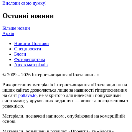
Вислови свою думку!
Останні новини
Більше новин
Архів
Новини Полтави
Спецпроекти
Блоги
Фоторепортажі
Архів матеріалів
© 2009 – 2026 Інтернет-видання «Полтавщина»
Використання матеріалів інтернет-видання «Полтавщина» на
інших сайтах дозволяється лише за наявності гіперпосилання
на сайт
poltava.to
, не закритого для індексації пошуковими
системами; у друкованих виданнях — лише за погодженням з
редакцією.
Матеріали, позначені написом
, опубліковані на комерційній
основі.
Матеріали, розміщені в розділах «Проекти» та «Блоги»,