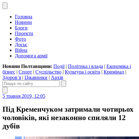
Головна
Новини
Блоги
Проекти
Фото
Досьє
Війна
Допомога армії
Новини Полтавщини:
Події
|
Політика і влада
|
Економіка і
бізнес
|
Спорт
|
Суспільство
|
Культура і освіта
|
Кримінал
|
Здоров’я
|
Цікавинки
|
Архів
5 травня 2019, 12:05
Під Кременчуком затримали чотирьох
чоловіків, які незаконно спиляли 12
дубів