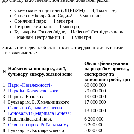
До списку із 20 зелених зон внесли додаткові рядки:
Сквер матері і дитини (ОЦЕВУМ) — 4,4 млн грн;
Сквер в мікрорайоні Сади-2 — 5 млн грн;
Сонячний парк — 1 млн грн;
Петровський парк — 1 млн грн;
Бульвар ім. Гоголя (від вул. Небесної Сотні до скверу
«Майдан Театральний») — 1 млн грн.
Загальний перелік об’єктів після затвердження депутатами
виглядатиме так:
Обсяг фінансування
Найменування парку, алеї,
на розробку проекту,
№
бульвару, скверу, зеленої зони
експертизу та
виконання робіт, грн
1
Парк «Незалежності»
60 000 000
2
Парк ім. Котляревського
29 000 000
3
Парк на Браїлках
19 000 000
4
Бульвар ім. Б. Хмельницького
17 000 000
Сквер по бульвару Євгена
5
13 100 000
Коновальця (Маршала Конєва)
6
Павленківський парк
6 200 000
7
Сквер по пров. Рибальському
6 200 000
8
Бульвар ім. Котляревського
5 000 000