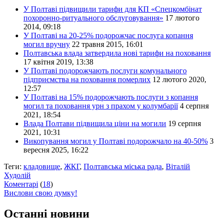
У Полтаві підвищили тарифи для КП «Спецкомбінат
похоронно-ритуального обслуговування»
17 лютого
2014, 09:18
У Полтаві на 20-25% подорожчає послуга копання
могил вручну
22 травня 2015, 16:01
Полтавська влада затвердила нові тарифи на поховання
17 квітня 2019, 13:38
У Полтаві подорожчають послуги комунального
підприємства на поховання померлих
12 лютого 2020,
12:57
У Полтаві на 15% подорожчають послуги з копання
могил та поховання урн з прахом у колумбарії
4 серпня
2021, 18:54
Влада Полтави підвищила ціни на могили
19 серпня
2021, 10:31
Викопування могил у Полтаві подорожчало на 40-50%
3
вересня 2025, 16:22
Теги:
кладовище
,
ЖКГ
,
Полтавська міська рада
,
Віталій
Худолій
Коментарі
(
18
)
Вислови свою думку!
Останні новини