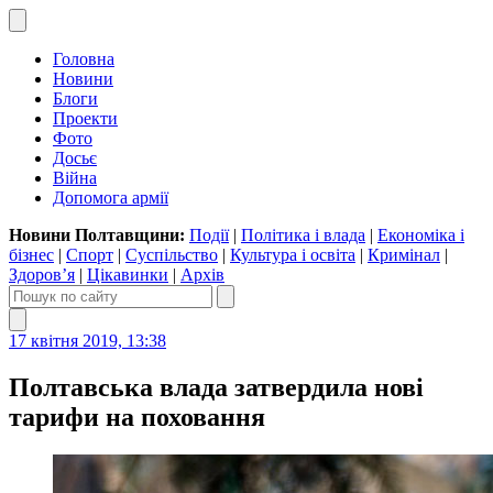
Головна
Новини
Блоги
Проекти
Фото
Досьє
Війна
Допомога армії
Новини Полтавщини:
Події
|
Політика і влада
|
Економіка і
бізнес
|
Спорт
|
Суспільство
|
Культура і освіта
|
Кримінал
|
Здоров’я
|
Цікавинки
|
Архів
17 квітня 2019, 13:38
Полтавська влада затвердила нові
тарифи на поховання