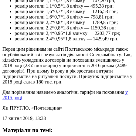
розмір могили 1,1*0,5*1,8 взимку — 707,20 грн;
розмір могили 1,1*0,5*1,8 влітку — 495,38 грн;
розмір могили 1,6*0,7*1,8 взимку — 1216,53 грн;
розмір могили 1,6*0,7*1,8 влітку — 798,81 грн;
розмір могили 2,2*0,8*1,8 взимку — 1789,85 грн;
розмір могили 2,2*0,8*1,8 влітку — 1159,36 грн;
розмір могили 2,4*0,95*1,8 взимку — 2203,77 грн;
розмір могили 2,4*0,95*1,8 влітку — 1429,49 грн.
Перед цим рішенням на сайті Полтавською міськради також
опублікований звіт результатів діяльності Спецкомбінату. Так,
кількість укладених договорів на поховання зменшилась у
2018 році (2355 договорів) у порівнянні із 2016 роком (2489
договорів). При цьому із року в рік зростали витрати
підприємства на ритуальні послуги. Прибуток підприємства у
2018 році склав 180 тис. грн.
Для порівняння наведемо аналогічні тарифи на поховання
у
2015 році
.
Ян ПРУГЛО
, «Полтавщина»
17 квітня 2019, 13:38
Матеріали по темі: