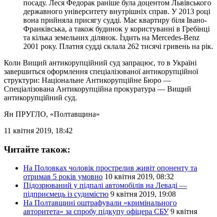
посаду. Леся Федорак раніше була доцентом Львівського
державного університету внутрішніх справ. У 2013 році
вона прийняла присягу судді. Має квартиру біля Івано-
Франківська, а також будинок у користуванні в Гребінці
та кілька земельних ділянок. Їздить на Mercedes-Benz
2001 року. Платня судді склала 262 тисячі гривень на рік.
Коли Вищий антикорупційний суд запрацює, то в Україні
завершиться оформлення спеціалізованої антикорупційної
структури: Національне Антикорупційне Бюро —
Спеціалізована Антикорупційна прокуратура — Вищий
антикорупційний суд.
Ян ПРУГЛО
, «Полтавщина»
11 квітня 2019, 18:42
Читайте також:
На Половках чоловік прострелив живіт опоненту та
отримав 5 років умовно
10 квітня 2019, 08:32
Підозрюваний у підпалі автомобілів на Леваді —
підприємець із судимістю
9 квітня 2019, 19:08
На Полтавщині оштрафували «кримінального
авторитета» за спробу підкупу офіцера СБУ
9 квітня