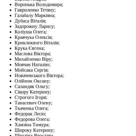
Воронька Володимира;
Гавриленко Тетяну;
Галабалу Маркіяна;
Дубаса Віталія;
Задорожну Ларису;
Коліуша Олега;
Кравчука Олексія;
Крикликвого Віталія;
Крука Євгена;
Маслова Віктора;
Михайленко Віру;
Мовчан Наталію;
Мойсака Сергія;
Новачевського Віктора;
Олійник Оксану;
Саландяк Ольгу;
Сікору Катерину;
Строгого Ігоря;
Танасевич Олену;
Ткаченка Олега;
Федорак Лесю;
Федорова Олега;
Хамзіна Тимура;
Широку Катерину;
Шкодіна Ярослава.