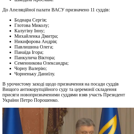
До Апеляційної палати ВАСУ призначено 11 суддів:
Боднара Сергія;
Глотова Миколу;
Калугіну Інну;
Михайленка Дмитра;
Никифорова Андрія;
Павлишина Олега;
Панаїда Ігора;
Панкулича Віктора;
Семенникова Олександра;
Чорну Валерію;
Чорненьку Даниїлу.
В урочистому заході щодо призначення на посади суддів
Вищого антикорупційного суду та церемонії складення
присяги новопризначеними суддями взяв участь Президент
України Петро Порошенко.