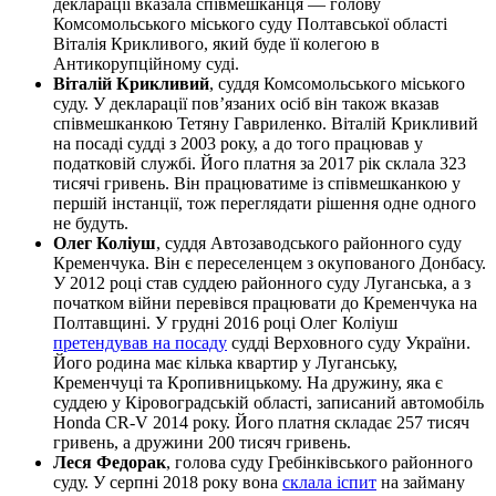
декларації вказала співмешканця — голову
Комсомольського міського суду Полтавської області
Віталія Крикливого, який буде її колегою в
Антикорупційному суді.
Віталій Крикливий
, суддя Комсомольського міського
суду. У декларації пов’язаних осіб він також вказав
співмешканкою Тетяну Гавриленко. Віталій Крикливий
на посаді судді з 2003 року, а до того працював у
податковій службі. Його платня за 2017 рік склала 323
тисячі гривень. Він працюватиме із співмешканкою у
першій інстанції, тож переглядати рішення одне одного
не будуть.
Олег Коліуш
, суддя Автозаводського районного суду
Кременчука. Він є переселенцем з окупованого Донбасу.
У 2012 році став суддею районного суду Луганська, а з
початком війни перевівся працювати до Кременчука на
Полтавщині. У грудні 2016 році Олег Коліуш
претендував на посаду
судді Верховного суду України.
Його родина має кілька квартир у Луганську,
Кременчуці та Кропивницькому. На дружину, яка є
суддею у Кіровоградській області, записаний автомобіль
Honda CR-V 2014 року. Його платня складає 257 тисяч
гривень, а дружини 200 тисяч гривень.
Леся Федорак
, голова суду Гребінківського районного
суду. У серпні 2018 року вона
склала іспит
на займану