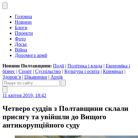
Головна
Новини
Блоги
Проекти
Фото
Досьє
Війна
Допомога армії
Новини Полтавщини:
Події
|
Політика і влада
|
Економіка і
бізнес
|
Спорт
|
Суспільство
|
Культура і освіта
|
Кримінал
|
Здоров’я
|
Цікавинки
|
Архів
11 квітня 2019, 18:42
Четверо суддів з Полтавщини склали
присягу та увійшли до Вищого
антикорупційного суду