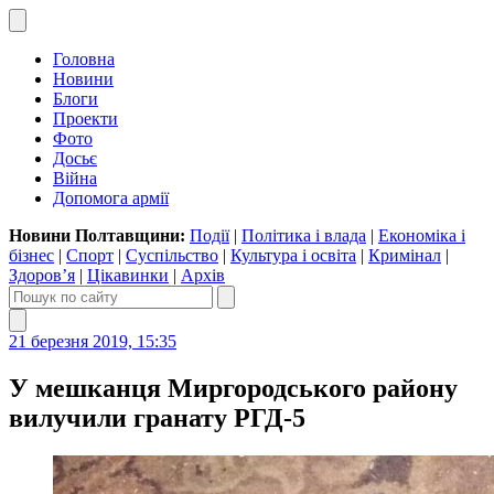
Головна
Новини
Блоги
Проекти
Фото
Досьє
Війна
Допомога армії
Новини Полтавщини:
Події
|
Політика і влада
|
Економіка і
бізнес
|
Спорт
|
Суспільство
|
Культура і освіта
|
Кримінал
|
Здоров’я
|
Цікавинки
|
Архів
21 березня 2019, 15:35
У мешканця Миргородського району
вилучили гранату РГД-5