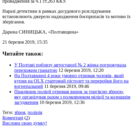
провадження за ч.1 ст.263 ККУ.
Наразі детективи в рамках досудового розслідування
встановлюють джерело надходження боєприпасів та мотиви їх
зберігання.
Дарина СИНИЦЬКА
, «Полтавщина»
21 березня 2019, 15:35
Читайте також:
У Полтаві поблизу автостанції № 2 жінка погрожувала
перехожим гранатою
12 березня 2019, 12:20
На Полтавщині 4 роки умовно отримав чоловік, який
купив на OLX стартовий пістолет та переробив його на
вогнепальний
11 березня 2019, 09:46
Працівник поліції отримав вирок за торгівлю зброєю,
яку організував разом з полковником міліції та колишнім
засудженим
10 березня 2019, 12:36
Теги:
зброя
,
поліція
Коментарі
(
2
)
Вислови свою думку!