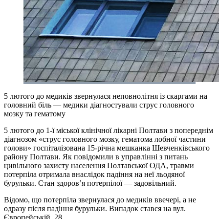
5 лютого до медиків звернулася неповнолітня із скаргами на
головний біль — медики діагностували струс головного
мозку та гематому
5 лютого до 1-ї міської клінічної лікарні Полтави з попереднім
діагнозом «струс головного мозку, гематома лобної частини
голови» госпіталізована 15-річна мешканка Шевченківського
району Полтави. Як повідомили в управлінні з питань
цивільного захисту населення Полтавської ОДА, травми
потерпіла отримала внаслідок падіння на неї льодяної
бурульки. Стан здоров’я потерпілої — задовільний.
Відомо, що потерпіла звернулася до медиків ввечері, а не
одразу після падіння бурульки. Випадок стався на вул.
Європейській, 28.