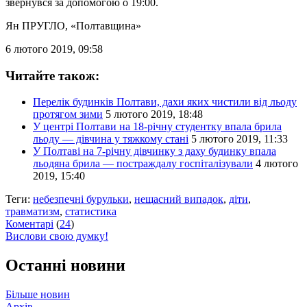
звернувся за допомогою о 19:00.
Ян ПРУГЛО
, «Полтавщина»
6 лютого 2019, 09:58
Читайте також:
Перелік будинків Полтави, дахи яких чистили від льоду
протягом зими
5 лютого 2019, 18:48
У центрі Полтави на 18-річну студентку впала брила
льоду — дівчина у тяжкому стані
5 лютого 2019, 11:33
У Полтаві на 7-річну дівчинку з даху будинку впала
льодяна брила — постраждалу госпіталізували
4 лютого
2019, 15:40
Теги:
небезпечні бурульки
,
нещасний випадок
,
діти
,
травматизм
,
статистика
Коментарі
(
24
)
Вислови свою думку!
Останні новини
Більше новин
Архів