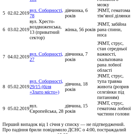
мозку
вул. Соборності,
дівчинка, 6
ЗЧМТ, гематома
5
02.02.2019
78
років
тім’яної ділянки
вул. Хресто-
ЗЧМТ, забійна
воздвиженська,
6
03.02.2019
жінка, 56 років
рана спини,
13 (приватний
носа
сектор)
ЗЧМТ, струс,
стан середньої
вул. Соборності,
дівчинка, 7
важкості,
7
04.02.2019
27
років
скальпована
рана лобної
області
ЗЧМТ, струс,
вул. Соборності,
тупа травма
дівчина, 18
8
05.02.2019
29/15 (біля
живота (розрив
років
«Злато місто»)
селезінки під
питанням)
ЗЧМТ, струс,
вул.
дівчина, 15
9
05.02.2019
гематома лобної
Європейська, 28
років
частини голови
Перший випадок від 1 січня у списку — не підтверджений.
Про падіння брили повідомило ДСНС о 4:00, постраждалий