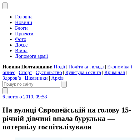
Головна
Новини
Блоги
Проекти
Фото
Досьє
Війна
Допомога армії
Новини Полтавщини:
Події
|
Політика і влада
|
Економіка і
бізнес
|
Спорт
|
Суспільство
|
Культура і освіта
|
Кримінал
|
Здоров’я
|
Цікавинки
|
Архів
6 лютого 2019, 09:58
На вулиці Європейській на голову 15-
річній дівчині впала бурулька —
потерпілу госпіталізували