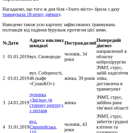
Нагадаємо, що того ж дня біля «Злато місто» брила з даху
травмувала 18-річну дівчину
.
Наведемо також усю картину зафіксованих травмувань
полтавців від падіння бурульок протягом цієї зими.
Адреса виклику
Попередній
№
Дати
Постраждалий
швидкої
діагноз
направлений в
чоловік, 34
1
01.01.2019
вул. Сковороди
обласну
роки
нейрохірургію
ЗЧМТ, струс,
вул. Соборності,
забій надпліччя
2
03.01.2019
46 (кафе
жінка, 39 років
зліва,
«СушиКО»)
доставлена в
травмпункт
зупинка
ЗЧМТ, струс,
«Зигіна» (в
3
24.01.2019
жінка
забійна рана
сторону центру),
тім’яної області
з ліхтаря
ЗЧМТ, струс,
вул.
забиття грудної
чоловік, 43
4
31.01.2019
Європейська,
клітини та
роки
110
головного