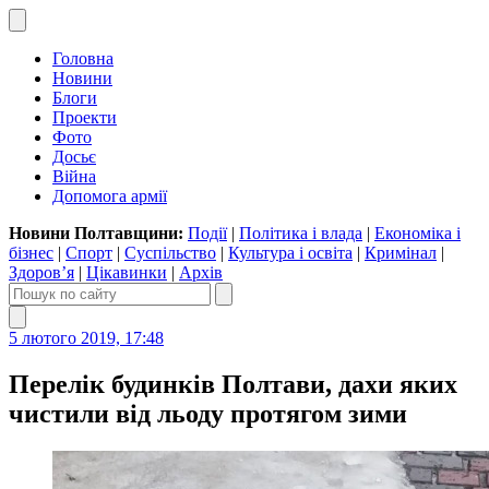
Головна
Новини
Блоги
Проекти
Фото
Досьє
Війна
Допомога армії
Новини Полтавщини:
Події
|
Політика і влада
|
Економіка і
бізнес
|
Спорт
|
Суспільство
|
Культура і освіта
|
Кримінал
|
Здоров’я
|
Цікавинки
|
Архів
5 лютого 2019, 17:48
Перелік будинків Полтави, дахи яких
чистили від льоду протягом зими