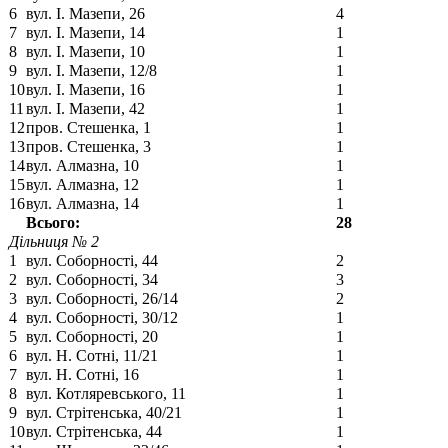
6
вул. І. Мазепи, 26
4
7
вул. І. Мазепи, 14
1
8
вул. І. Мазепи, 10
1
9
вул. І. Мазепи, 12/8
1
10
вул. І. Мазепи, 16
1
11
вул. І. Мазепи, 42
1
12
пров. Стешенка, 1
1
13
пров. Стешенка, 3
1
14
вул. Алмазна, 10
1
15
вул. Алмазна, 12
1
16
вул. Алмазна, 14
1
Всього:
28
Дільниця № 2
1
вул. Соборності, 44
2
2
вул. Соборності, 34
3
3
вул. Соборності, 26/14
2
4
вул. Соборності, 30/12
1
5
вул. Соборності, 20
1
6
вул. Н. Сотні, 11/21
1
7
вул. Н. Сотні, 16
1
8
вул. Котляревського, 11
1
9
вул. Стрітенська, 40/21
1
10
вул. Стрітенська, 44
1