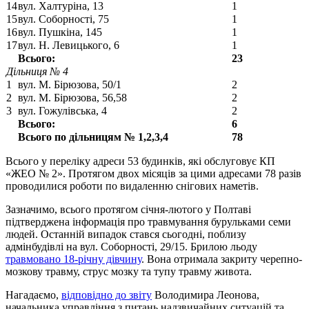
14
вул. Халтуріна, 13
1
15
вул. Соборності, 75
1
16
вул. Пушкіна, 145
1
17
вул. Н. Левицького, 6
1
Всього:
23
Дільниця № 4
1
вул. М. Бірюзова, 50/1
2
2
вул. М. Бірюзова, 56,58
2
3
вул. Гожулівська, 4
2
Всього:
6
Всього по дільницям № 1,2,3,4
78
Всього у переліку адреси 53 будинків, які обслуговує КП
«ЖЕО № 2». Протягом двох місяців за цими адресами 78 разів
проводилися роботи по видаленню снігових наметів.
Зазначимо, всього протягом січня-лютого у Полтаві
підтверджена інформація про травмування бурульками семи
людей. Останній випадок стався сьогодні, поблизу
адмінбудівлі на вул. Соборності, 29/15. Брилою льоду
травмовано 18-річну дівчину
. Вона отримала закриту черепно-
мозкову травму, струс мозку та тупу травму живота.
Нагадаємо,
відповідно до звіту
Володимира Леонова,
начальника управління з питань надзвичайних ситуацій та