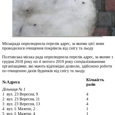
Міськрада оприлюднила перелік адрес, за якими цієї зими
проводилося очищення покрівель від снігу та льоду
Полтавська міська рада оприлюднила перелік адрес, за якими з
грудня 2018 року по 4 лютого 2019 року спеціалізованими
організаціями, які мають відповідні дозволи, здійснено роботи
по очищенню дахів будинків від снігу та льоду.
Кількість
№
Адреса
разів
Дільниця № 1
1
вул. 23 Вересня, 9
4
2
вул. 23 Вересня, 11
4
3
вул. 23 Вересня, 13
4
4
вул. І. Мазепи, 2
1
5
вул. І. Мазепи, 4
1