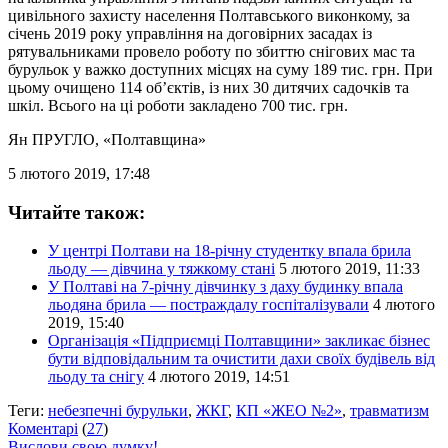
цивільного захисту населення Полтавського виконкому, за
січень 2019 року управління на договірних засадах із
рятувальниками провело роботу по збиттю снігових мас та
бурульок у важко доступних місцях на суму 189 тис. грн. При
цьому очищено 114 об’єктів, із них 30 дитячих садочків та
шкіл. Всього на ці роботи закладено 700 тис. грн.
Ян ПРУГЛО
, «Полтавщина»
5 лютого 2019, 17:48
Читайте також:
У центрі Полтави на 18-річну студентку впала брила
льоду — дівчина у тяжкому стані
5 лютого 2019, 11:33
У Полтаві на 7-річну дівчинку з даху будинку впала
льодяна брила — постраждалу госпіталізували
4 лютого
2019, 15:40
Організація «Підприємці Полтавщини» закликає бізнес
бути відповідальним та очистити дахи своїх будівель від
льоду та снігу
4 лютого 2019, 14:51
Теги:
небезпечні бурульки
,
ЖКГ
,
КП «ЖЕО №2»
,
травматизм
Коментарі
(
27
)
Вислови свою думку!