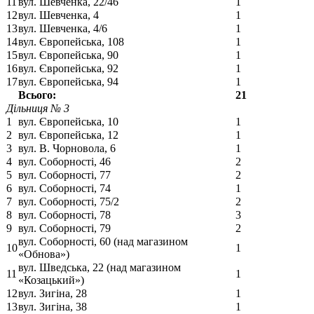
11
вул. Шевченка, 22/46
1
12
вул. Шевченка, 4
1
13
вул. Шевченка, 4/6
1
14
вул. Європейська, 108
1
15
вул. Європейська, 90
1
16
вул. Європейська, 92
1
17
вул. Європейська, 94
1
Всього:
21
Дільниця № 3
1
вул. Європейська, 10
1
2
вул. Європейська, 12
1
3
вул. В. Чорновола, 6
1
4
вул. Соборності, 46
2
5
вул. Соборності, 77
2
6
вул. Соборності, 74
1
7
вул. Соборності, 75/2
2
8
вул. Соборності, 78
3
9
вул. Соборності, 79
2
вул. Соборності, 60 (над магазином
10
1
«Обнова»)
вул. Шведська, 22 (над магазином
11
1
«Козацький»)
12
вул. Зигіна, 28
1
13
вул. Зигіна, 38
1