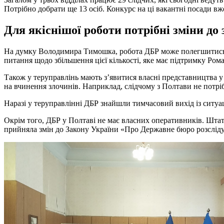
Потрібно добрати ще 13 осіб. Конкурс на ці вакантні посади вже
Для якіснішої роботи потрібні зміни до
На думку Володимира Тимошка, робота ДБР може полегшитись тод
питання щодо збільшення цієї кількості, яке має підтримку Ром
Також у теруправлінь мають з’явитися власні представництва у
на вчинення злочинів. Наприклад, слідчому з Полтави не потріб
Наразі у теруправлінні ДБР знайшли тимчасовий вихід із ситуац
Окрім того, ДБР у Полтаві не має власних оперативників. Штат
прийняла змін до Закону України «Про Державне бюро розслід