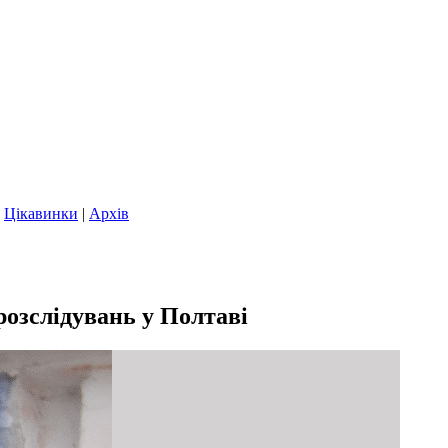
|
Цікавинки
|
Архів
озслідувань у Полтаві