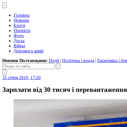
Головна
Новини
Блоги
Проекти
Фото
Досьє
Війна
Допомога армії
Новини Полтавщини:
Події
|
Політика і влада
|
Економіка і біз
31 січня 2019, 17:20
Зарплати від 30 тисяч і перевантаженн