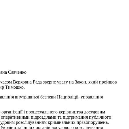
лана Савченко
 часом Верховна Рада зверне увагу на Закон, який пройшов
мир Тимошко.
авління внутрішньої безпеки Нацполіцїі, управління
організації і процесуального керівництва досудовим
 оперативними підрозділами та підтримання публічного
досудовим розслідуванням кримінальних правопорушень,
України та інших органів досудового розслідування