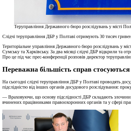
Теруправління Державного бюро розслідувань у місті По
Слідчі теруправління ДБР у Полтаві отримують 30 тисяч гривен
Територіальне управління Державного бюро розслідувань у міс
Сумську та Харківську. За два місяці слідчі ДБР відкрили та о
Про це під час прес-конференції розповів директор теруправл
Переважна більшість справ стосуються 
На сьогодні слідчі теруправління ДБР у Полтаві проводять дос
підслідністю від інших органів досудового розслідування: прок
— Враховуючи, що основу підслідності ДБР складають злочини,
вчинених працівниками правоохоронних органів та у сфері пр