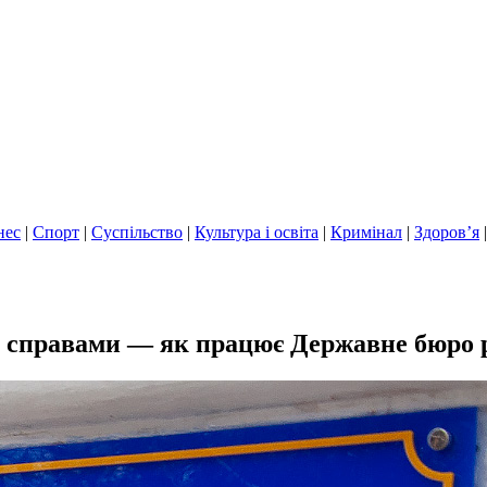
нес
|
Спорт
|
Суспільство
|
Культура і освіта
|
Кримінал
|
Здоров’я
я справами — як працює Державне бюро р