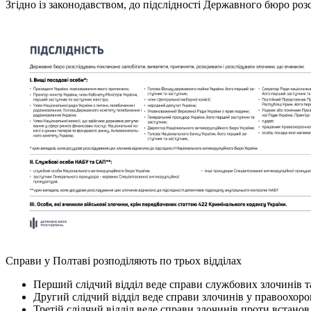
Згідно із законодавством, до підслідності Державного бюро роз
Справи у Полтаві розподіляють по трьох відділах
Перший слідчий відділ веде справи службових злочинів та
Другий слідчий відділ веде справи злочинів у правоохор
Третій слідчий відділ веде справи злочинів проти встанов