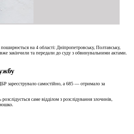
ь поширюється на 4 області: Дніпропетровську, Полтавську,
х вже закінчили та передали до суду з обвинувальними актами.
лужбу
ДБР зареєструвало самостійно, а 685 — отримало за
озслідується саме відділом з розслідування злочинів,
мошко.