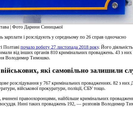
лтава | Фото Дарини Синицької
ь зарплати і розслідують у середньому по 26 справ одночасно
ті Полтаві
почало роботу 27 листопада 2018 року
. Його діяльніст
тримали від інших органів 810 кримінальних проваджень. 43 з ни
іння Володимир Тимошко.
військових, які самовільно залишили с
удове розслідування у 767 кримінальних провадженнях. 82 з них 
уратури, військової прокуратури, поліції, СБУ тощо.
 вчинені правоохоронцями, найбільше кримінальних проваджень р
авосуддя. Нині таких проваджень 192, — розповів Володимир Ти