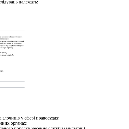
слідувань належать:
 злочинів у сфері правосуддя;
онних органах;
леного порядку несення служби (військові).