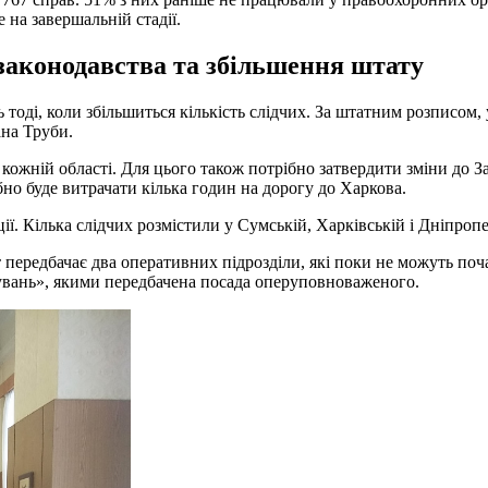
 на завершальній стадії.
 законодавства та збільшення штату
і, коли збільшиться кількість слідчих. За штатним розписом, у 
ана Труби.
 кожній області. Для цього також потрібно затвердити зміни до
но буде витрачати кілька годин на дорогу до Харкова.
ії. Кілька слідчих розмістили у Сумській, Харківській і Дніпроп
 передбачає два оперативних підрозділи, які поки не можуть поч
увань», якими передбачена посада оперуповноваженого.