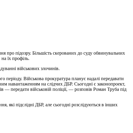
ння про підозру. Більшість скерованих до суду обвинувальних
 на їх профіль.
дуванні військових злочинів.
о періоду. Військова прокуратура планує надалі передавати
чним навантаженням на слідчих ДБР. Сьогодні є законопроект,
в — передати військовій поліції, — розповів Роман Труба під
я, які підслідні ДБР, але сьогодні розслідуються в інших