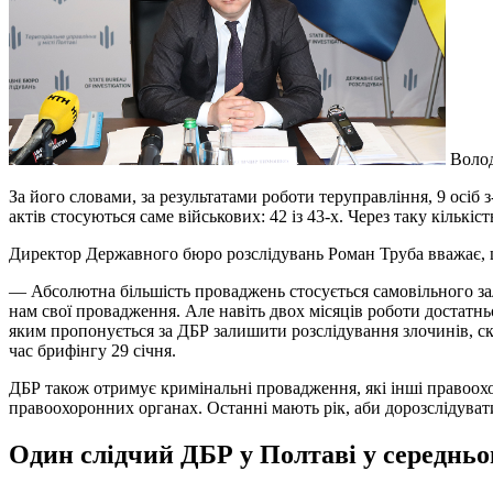
Воло
За його словами, за результатами роботи теруправління, 9 осіб
актів стосуються саме військових: 42 із 43-х. Через таку кільк
Директор Державного бюро розслідувань Роман Труба вважає, щ
— Абсолютна більшість проваджень стосується самовільного зал
нам свої провадження. Але навіть двох місяців роботи достатнь
яким пропонується за ДБР залишити розслідування злочинів, с
час брифінгу 29 січня.
ДБР також отримує кримінальні провадження, які інші правоохор
правоохоронних органах. Останні мають рік, аби дорозслідувати
Один слідчий ДБР у Полтаві у середньо