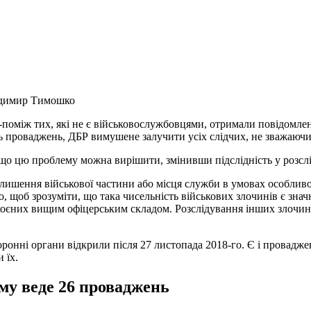
димир Тимошко
 з-поміж тих, які не є військовослужбовцями, отримали повідомле
ість проваджень, ДБР вимушене залучити усіх слідчих, не зважаючи
о цю проблему можна вирішити, змінивши підслідність у розслі
ишення військової частини або місця служби в умовах особливог
о, щоб зрозуміти, що така чисельність військових злочинів є зна
коєних вищим офіцерським складом. Розслідування інших злочині
онні органи відкрили після 27 листопада 2018-го. Є і провадженн
 їх.
му веде 26 проваджень