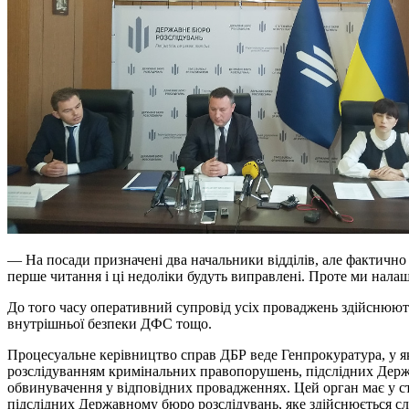
— На посади призначені два начальники відділів, але фактичн
перше читання і ці недоліки будуть виправлені. Проте ми нала
До того часу оперативний супровід усіх проваджень здійснюють
внутрішньої безпеки ДФС тощо.
Процесуальне керівництво справ ДБР веде Генпрокуратура, у як
розслідуванням кримінальних правопорушень, підслідних Держа
обвинувачення у відповідних провадженнях. Цей орган має у с
підслідних Державному бюро розслідувань, яке здійснюється сл