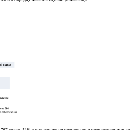
уть 767 справ. 51% з них раніше не працювали у правоохоронних