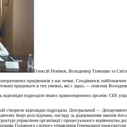
Олексій Новіков, Володимир Тимошко та Світ
о оперативних працівників у нас немає. Сподіваюся, найближчим
штовані працювати в тих умовах, які є зараз, — пояснив Володи
 відповідні підрозділи інших правоохоронних органів: СБУ, упр
ій створили відповідні підрозділи. Центральний — Департамент 
вному бюро розслідувань, нагляду за додержанням законів його
труктурі управління організації і процесуального керівництва 
ідчими Головного слідчого управління Генеральної прокуратури 