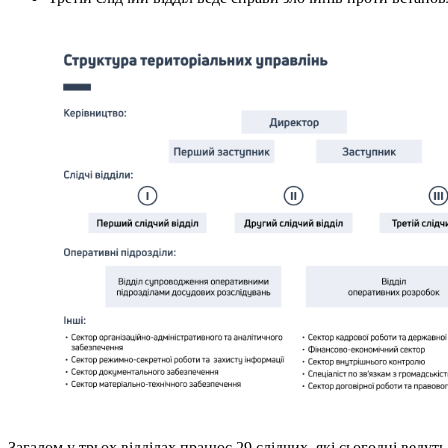
Загалом у трьох відділах працює 29 слідчих, які сьогодні вед