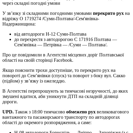
через складні погодні умови
У зв’язку зі складними погодними умовами
перекрито рух
на
відрізку О 1719274 /Суми-Полтава/-Сем'янівка-
Надержинщина:
від автодороги Н-12 Суми-Полтава
до перехрестя з автодорогою С 171916 Полтава —
Сем'янівка — Петрівка — /Суми — Полтава/.
Про це повідомили в Агентстві місцевих доріг Полтавської
області на своїй сторінці Facebook.
Якщо пояснити трохи доступніше, то перекрито рух на
повороті до Сем’янівки (спуск) та поворот з боку вул. Сакко
(підйом) у зв’язку із ожеледдю.
В Агентстві перепрошують за тимчасові незручності, до яких
змушені вдатися, аби уникнути ДТП на складній ділянці
дороги.
UPD.
Також з 18:00 тимчасово
обмежено рух
великовагового
вантажного та пасажирського транспорту по автодорогах
області до окремого розпорядження, а саме:
Н-08 автодороги Бориспіль — Дніпро — Запоріжжя (з с.