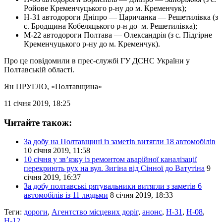
Ройове Кременчуцького р-ну до м. Кременчук);
Н-31 автодороги Дніпро — Царичанка — Решетилівка (з
с. Бродщина Кобеляцького р-н до м. Решетилівка);
М-22 автодороги Полтава — Олександрія (з с. Підгірне
Кременчуцького р-ну до м. Кременчук).
Про це повідомили в прес-службі ГУ ДСНС України у
Полтавській області.
Ян ПРУГЛО
, «Полтавщина»
11 січня 2019, 18:25
Читайте також:
За добу на Полтавщині із заметів витягли 18 автомобілів
10 січня 2019, 11:58
10 січня у зв’язку із ремонтом аварійної каналізації
перекриють рух на вул. Зигіна від Сінної до Ватутіна
9
січня 2019, 16:37
За добу полтавські рятувальники витягли з заметів 6
автомобілів із 11 людьми
8 січня 2019, 18:33
Теги:
дороги
,
Агентство місцевих доріг
,
анонс
,
Н-31
,
Н-08
,
Н-12