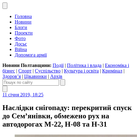
Головна
Новини
Блоги
Проекти
Фото
Досьє
Війна
Допомога армії
Новини Полтавщини:
Події
|
Політика і влада
|
Економіка і
бізнес
|
Спорт
|
Суспільство
|
Культура і освіта
|
Кримінал
|
Здоров’я
|
Цікавинки
|
Архів
11 січня 2019, 18:25
Наслідки снігопаду: перекритий спуск
до Сем’янівки, обмежено рух на
автодорогах М-22, Н-08 та Н-31