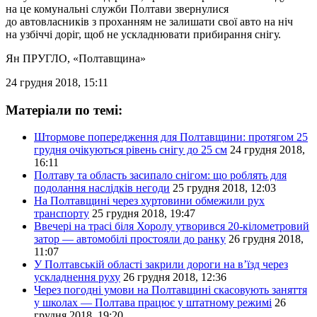
на це комунальні служби Полтави звернулися
до автовласників з проханням не залишати свої авто на ніч
на узбіччі доріг, щоб не ускладнювати прибирання снігу.
Ян ПРУГЛО
, «Полтавщина»
24 грудня 2018, 15:11
Матеріали по темі:
Штормове попередження для Полтавщини: протягом 25
грудня очікуються рівень снігу до 25 см
24 грудня 2018,
16:11
Полтаву та область засипало снігом: що роблять для
подолання наслідків негоди
25 грудня 2018, 12:03
На Полтавщині через хуртовини обмежили рух
транспорту
25 грудня 2018, 19:47
Ввечері на трасі біля Хоролу утворився 20-кілометровий
затор — автомобілі простояли до ранку
26 грудня 2018,
11:07
У Полтавській області закрили дороги на в’їзд через
ускладнення руху
26 грудня 2018, 12:36
Через погодні умови на Полтавщині скасовують заняття
у школах — Полтава працює у штатному режимі
26
грудня 2018, 19:20