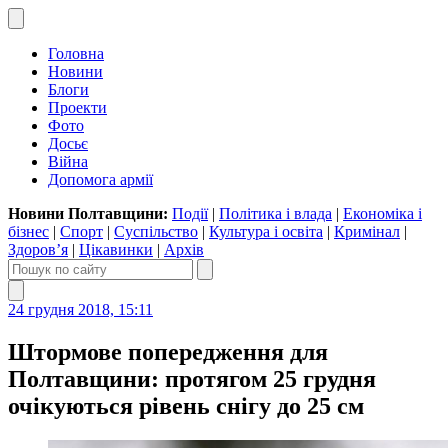
Головна
Новини
Блоги
Проекти
Фото
Досьє
Війна
Допомога армії
Новини Полтавщини:
Події
|
Політика і влада
|
Економіка і
бізнес
|
Спорт
|
Суспільство
|
Культура і освіта
|
Кримінал
|
Здоров’я
|
Цікавинки
|
Архів
24 грудня 2018, 15:11
Штормове попередження для
Полтавщини: протягом 25 грудня
очікуються рівень снігу до 25 см