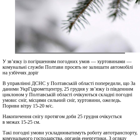
У зв’язку із погіршенням погодних умов — хуртовинами —
комунальні служби Полтави просять не залишати автомобілі
на узбіччях доріг
В управлінні ДСНС у Полтавській області попередили, що За
даними УкрГідрометцентру, 25 грудня у зв’язку із південним
циклоном у Полтавській області очікуються складні погодні
умови: сніг, місцями сильний сніг, хуртовини, ожеледь.
Пориви вітру 15-20 м/с.
Накопичення снігу протягом доби 25 грудня очікується
в межах 15-25 см.
Такі погодні умови ускладнюватимуть роботу автотранспорту,
комунального господарства, органів енергетики. З огляду