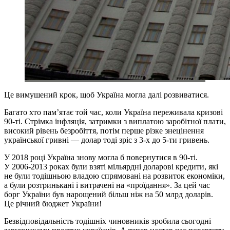
Це вимушений крок, щоб Україна могла далі розвиватися.
Багато хто пам’ятає той час, коли Україна переживала кризові
90-ті. Стрімка інфляція, затримки з виплатою заробітної плати,
високий рівень безробіття, потім перше різке знецінення
української гривні — долар тоді зріс з 3-х до 5-ти гривень.
У 2018 році Україна знову могла б повернутися в 90-ті.
У 2006-2013 роках були взяті мільярдні доларові кредити, які
не були тодішньою владою спрямовані на розвиток економіки,
а були розтринькані і витрачені на «проїдання». За цей час
борг України був нарощений більш ніж на 50 млрд доларів.
Це річний бюджет України!
Безвідповідальність тодішніх чиновників зробила сьогодні