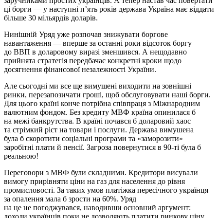
заручниками простих українців. А тепер настав час повертати
ці борги — у наступні п’ять років держава Україна має віддати
більше 30 мільярдів доларів.
Нинішній Уряд уже розпочав знижувати боргове
навантаження — вперше за останні роки відсоток боргу
до ВВП в доларовому виразі зменшився. А нещодавно
прийнята стратегія передбачає конкретні кроки щодо
досягнення фінансової незалежності України.
Але сьогодні ми все ще вимушені виходити на зовнішні
ринки, перезапозичати гроші, щоб обслуговувати наші борги.
Для цього країні конче потрібна співпраця з Міжнародним
валютним фондом. Без кредиту МВФ країна опинилася б
на межі банкрутства. В країні почався б доларовий хаос
та стрімкий ріст на товари і послуги. Держава вимушена
була б скоротити соціальні програми та «заморозити»
заробітні плати й пенсії. Загроза повернутися в 90-ті була б
реальною!
Переговори з МВФ були складними. Кредитори висували
вимогу прирівняти ціни на газ для населення до рівня
промисловості. За таких умов платіжка пересічного українця
за опалення мала б зрости на 60%. Уряд
на це не погоджувався, наводивши основний аргумент:
доходи українців поки не дозволяють платити ринкову ціну