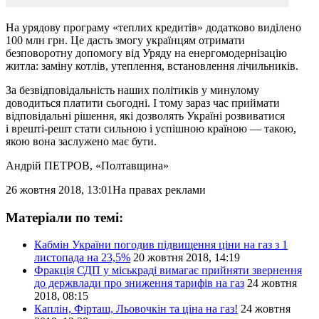
На урядову програму «теплих кредитів» додатково виділено
100 млн грн. Це дасть змогу українцям отримати
безповоротну допомогу від Уряду на енергомодернізацію
житла: заміну котлів, утеплення, встановлення лічильників.
За безвідповідальність наших політиків у минулому
доводиться платити сьогодні. І тому зараз час приймати
відповідальні рішення, які дозволять Україні розвиватися
і врешті-решт стати сильною і успішною країною — такою,
якою вона заслужено має бути.
Андрій ПЕТРОВ
, «Полтавщина»
26 жовтня 2018, 13:01
На правах реклами
Матеріали по темі:
Кабмін України погодив підвищення ціни на газ з 1
листопада на 23,5%
20 жовтня 2018, 14:19
Фракція СДП у міськраді вимагає прийняти звернення
до держвлади про зниження тарифів на газ
24 жовтня
2018, 08:15
Каплін, Фірташ, Льовочкін та ціна на газ!
24 жовтня