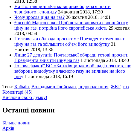
2018, 12:38
На Полтавщині «Батьківщина» бореться проти
тарифного геноциду
24 жовтня 2018, 17:30
Чому зросла ціна на газ?
26 жовтня 2018, 14:01
Євгеній Мартосенко: Щоб встановлювати європейську
ціну на газ, потрібна його європейська якість
29 жовтня
2018, 09:54
Полтавська облрада проситиме Президента зменшити
ціну на газ та збільшити об’єм його видобутку
31
жовтня 2018, 13:36
Лише 27 депутатів Полтавської облради готові просити
Президента знизити ціну на газ
1 листопада 2018, 13:40
Голова фракції ВО «Батьківщина» в облраді пояснив, що
заборона видобутку власного газу не впливає на його
ціну
1 листопада 2018, 16:19
Теги:
Кабмін
,
Володимир Гройсман
,
подорожчання
,
ЖКГ
,
газ
Коментарі
(
45
)
Вислови свою думку!
Останні новини
Більше новин
Архів