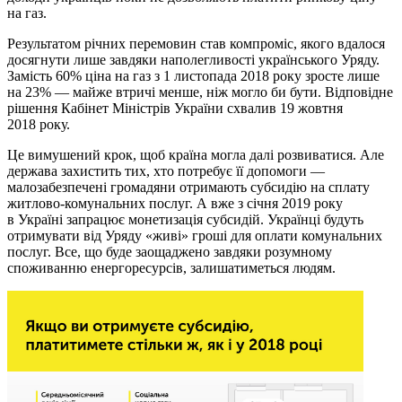
на газ.
Результатом річних перемовин став компроміс, якого вдалося
досягнути лише завдяки наполегливості українського Уряду.
Замість 60% ціна на газ з 1 листопада 2018 року зросте лише
на 23% — майже втричі менше, ніж могло би бути. Відповідне
рішення Кабінет Міністрів України схвалив 19 жовтня
2018 року.
Це вимушений крок, щоб країна могла далі розвиватися. Але
держава захистить тих, хто потребує її допомоги —
малозабезпечені громадяни отримають субсидію на сплату
житлово-комунальних послуг. А вже з січня 2019 року
в Україні запрацює монетизація субсидій. Українці будуть
отримувати від Уряду «живі» гроші для оплати комунальних
послуг. Все, що буде заощаджено завдяки розумному
споживанню енергоресурсів, залишатиметься людям.