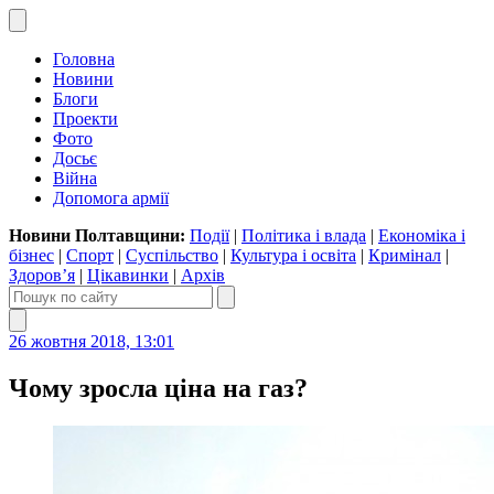
Головна
Новини
Блоги
Проекти
Фото
Досьє
Війна
Допомога армії
Новини Полтавщини:
Події
|
Політика і влада
|
Економіка і
бізнес
|
Спорт
|
Суспільство
|
Культура і освіта
|
Кримінал
|
Здоров’я
|
Цікавинки
|
Архів
26 жовтня 2018, 13:01
Чому зросла ціна на газ?